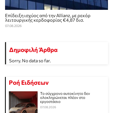
Επίδειξη ισχύος από την Allianz, με ρεκόρ
λειτουργικής κερδοφορίας €4,87 δισ.
07.08.2026
Δημοφιλή Άρθρα
Sorry. No data so far.
Ροή Ειδήσεων
Το σύγχρονο αυτοκίνητο δεν
ολοκληρώνεται πλέον στο
εργοστάσιο
07.08.2026