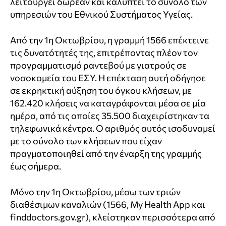
λειτουργεί δωρεάν και καλύπτει το σύνολο των
υπηρεσιών του Εθνικού Συστήματος Υγείας.
Από την 1η Οκτωβρίου, η γραμμή 1566 επέκτεινε
τις δυνατότητές της, επιτρέποντας πλέον τον
προγραμματισμό ραντεβού με γιατρούς σε
νοσοκομεία του ΕΣΥ. Η επέκταση αυτή οδήγησε
σε εκρηκτική αύξηση του όγκου κλήσεων, με
162.420 κλήσεις να καταγράφονται μέσα σε μία
ημέρα, από τις οποίες 35.500 διαχειρίστηκαν τα
τηλεφωνικά κέντρα. Ο αριθμός αυτός ισοδυναμεί
με το σύνολο των κλήσεων που είχαν
πραγματοποιηθεί από την έναρξη της γραμμής
έως σήμερα.
Μόνο την 1η Οκτωβρίου, μέσω των τριών
διαθέσιμων καναλιών (1566, My Health App και
finddoctors.gov.gr), κλείστηκαν περισσότερα από