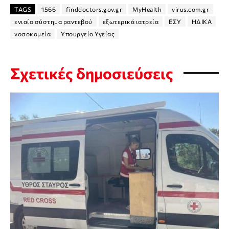
TAGS
1566
finddoctors.gov.gr
MyHealth
virus.com.gr
ενιαίο σύστημα ραντεβού
εξωτερικά ιατρεία
ΕΣΥ
ΗΔΙΚΑ
νοσοκομεία
Υπουργείο Υγείας
Σχετικές δημοσιεύσεις