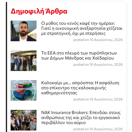
Δημοφιλή Άρθρα
Ο μύθος του «ενός καφέ την ημέρα»:
Γιατί η οικονομική ανεξαρτησία χτίζεται
με στρατηγική, όχι με στερήσεις
posted on 10 Αυγούστου, 2026
Το ΕΕΑ στο πλευρό των πυρόπληκτων
των Δήμων Μάνδρας και Χαϊδαρίου
posted on 10 Αυγούστου, 2026
Καλοκαίρι με… απρόοπτα: Η ασφάλιση
στο επίκεντρο της καλοκαιρινής
καθημερινότητας
posted on 10 Αυγούστου, 2026
NAK Insurance Brokers: Επενδύει στους
ανθρώπους της και χτίζει το εργασιακό
περιβάλλον του αύριο
posted on 10 Αυγούστου, 2026