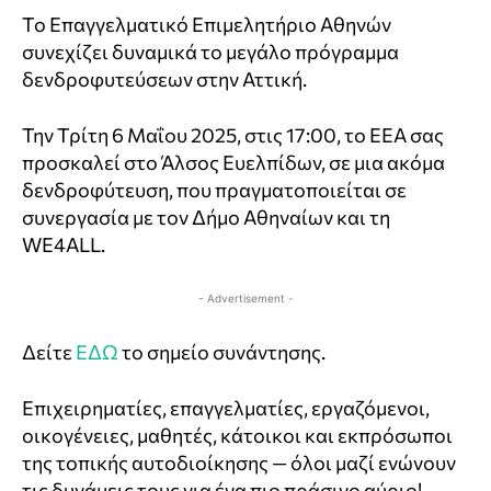
Το Επαγγελματικό Επιμελητήριο Αθηνών
συνεχίζει δυναμικά το μεγάλο πρόγραμμα
δενδροφυτεύσεων στην Αττική.
Την Τρίτη 6 Μαΐου 2025, στις 17:00, το ΕΕΑ σας
προσκαλεί στο Άλσος Ευελπίδων, σε μια ακόμα
δενδροφύτευση, που πραγματοποιείται σε
συνεργασία με τον Δήμο Αθηναίων και τη
WE4ALL.
- Advertisement -
Δείτε
ΕΔΩ
το σημείο συνάντησης.
Επιχειρηματίες, επαγγελματίες, εργαζόμενοι,
οικογένειες, μαθητές, κάτοικοι και εκπρόσωποι
της τοπικής αυτοδιοίκησης — όλοι μαζί ενώνουν
τις δυνάμεις τους για ένα πιο πράσινο αύριο!