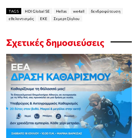
TAGS
HDI Global SE
Hellas
we4all
δενδροφύτευση
εθελοντισμός
ΕΚΕ
Σεμερτζόγλου
Σχετικές δημοσιεύσεις