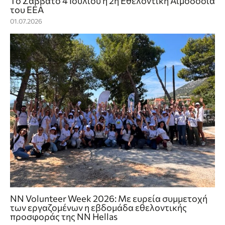
Το Σάββατο 4 Ιουλίου η 2η Εθελοντική Αιμοδοσία
του ΕΕΑ
01.07.2026
NN Volunteer Week 2026: Με ευρεία συμμετοχή
των εργαζομένων η εβδομάδα εθελοντικής
προσφοράς της NN Hellas