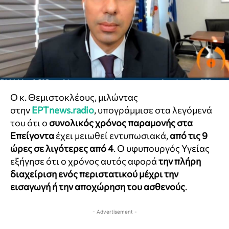
Ο κ. Θεμιστοκλέους, μιλώντας
στην
ΕΡΤnews.radio
, υπογράμμισε στα λεγόμενά
του ότι ο
συνολικός χρόνος παραμονής στα
Επείγοντα
έχει μειωθεί εντυπωσιακά,
από τις 9
ώρες σε λιγότερες από 4
. Ο υφυπουργός Υγείας
εξήγησε ότι ο χρόνος αυτός αφορά
την πλήρη
διαχείριση ενός περιστατικού μέχρι την
εισαγωγή ή την αποχώρηση του ασθενούς
.
- Advertisement -