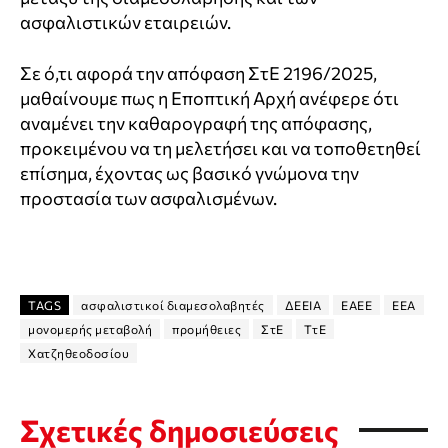
ασφαλιστικών εταιρειών.
Σε ό,τι αφορά την απόφαση ΣτΕ 2196/2025,
μαθαίνουμε πως η Εποπτική Αρχή ανέφερε ότι
αναμένει την καθαρογραφή της απόφασης,
προκειμένου να τη μελετήσει και να τοποθετηθεί
επίσημα, έχοντας ως βασικό γνώμονα την
προστασία των ασφαλισμένων.
TAGS
ασφαλιστικοί διαμεσολαβητές
ΔΕΕΙΑ
ΕΑΕΕ
ΕΕΑ
μονομερής μεταβολή
προμήθειες
ΣτΕ
ΤτΕ
Χατζηθεοδοσίου
Σχετικές δημοσιεύσεις