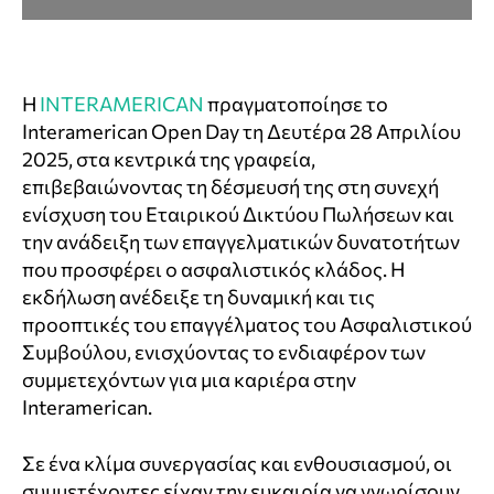
Η
INTERAMERICAN
πραγματοποίησε το
Interamerican Open Day τη Δευτέρα 28 Απριλίου
2025, στα κεντρικά της γραφεία,
επιβεβαιώνοντας τη δέσμευσή της στη συνεχή
ενίσχυση του Εταιρικού Δικτύου Πωλήσεων και
την ανάδειξη των επαγγελματικών δυνατοτήτων
που προσφέρει ο ασφαλιστικός κλάδος. Η
εκδήλωση ανέδειξε τη δυναμική και τις
προοπτικές του επαγγέλματος του Ασφαλιστικού
Συμβούλου, ενισχύοντας το ενδιαφέρον των
συμμετεχόντων για μια καριέρα στην
Interamerican.
Σε ένα κλίμα συνεργασίας και ενθουσιασμού, οι
συμμετέχοντες είχαν την ευκαιρία να γνωρίσουν