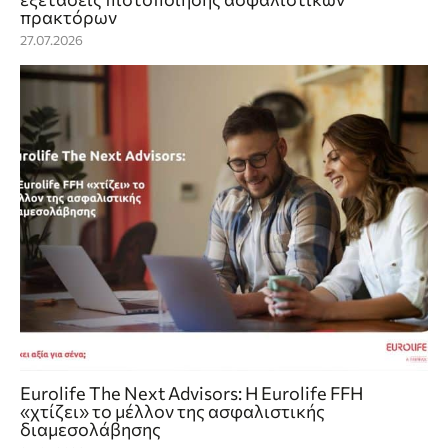
πρακτόρων
27.07.2026
Eurolife The Next Advisors: Η Eurolife FFH
«χτίζει» το μέλλον της ασφαλιστικής
διαμεσολάβησης