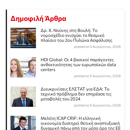
Δημοφιλή Άρθρα
Δρ. Χ. Νούνης στη Βουλή: Το
νομοσχέδιο ενισχύει το θεσμικό
πλαίσιο του 2ου Πυλώνα Ασφάλισης
posted on 5 Αυγούστου, 2026
HDI Global: Οι 4 βασικοί παράγοντες
ανθεκτικότητας των ευρωπαϊκών data
centers
posted on 5 Αυγούστου, 2026
Διευκρινίσεις ΕΛΣΤΑΤ για ΕΔΑ: Το
τεχνικό πρόβλημα δεν επηρέασε τις
μεταβολές του 2024
posted on 5 Αυγούστου, 2026
Μελέτη ICAP CRIF: Η ελληνική
οικονομία διατηρεί θετική αναπτυξιακή
δυναμική πάνω από τον μέσο όρο της ΕΕ