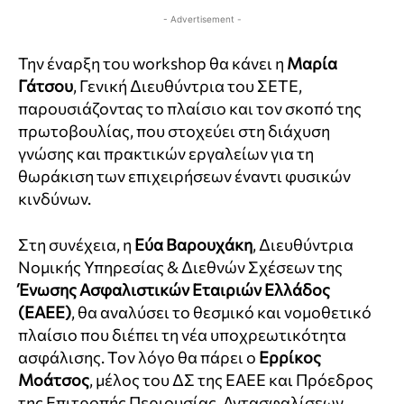
- Advertisement -
Την έναρξη του workshop θα κάνει η
Μαρία
Γάτσου
, Γενική Διευθύντρια του ΣΕΤΕ,
παρουσιάζοντας το πλαίσιο και τον σκοπό της
πρωτοβουλίας, που στοχεύει στη διάχυση
γνώσης και πρακτικών εργαλείων για τη
θωράκιση των επιχειρήσεων έναντι φυσικών
κινδύνων.
Στη συνέχεια, η
Εύα Βαρουχάκη
, Διευθύντρια
Νομικής Υπηρεσίας & Διεθνών Σχέσεων της
Ένωσης Ασφαλιστικών Εταιριών Ελλάδος
(ΕΑΕΕ)
, θα αναλύσει το θεσμικό και νομοθετικό
πλαίσιο που διέπει τη νέα υποχρεωτικότητα
ασφάλισης. Τον λόγο θα πάρει ο
Ερρίκος
Μοάτσος
, μέλος του ΔΣ της ΕΑΕΕ και Πρόεδρος
της Επιτροπής Περιουσίας, Αντασφαλίσεων,