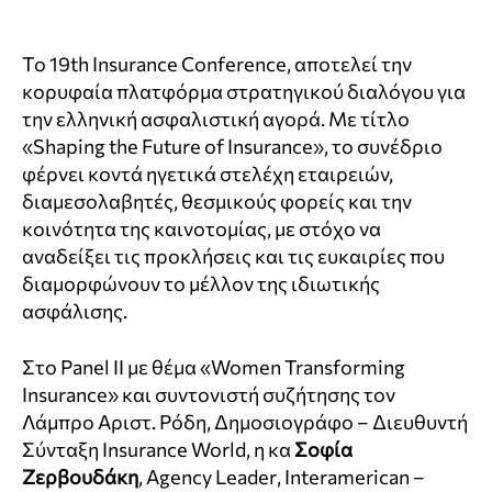
Το 19th Insurance Conference, αποτελεί την
κορυφαία πλατφόρμα στρατηγικού διαλόγου για
την ελληνική ασφαλιστική αγορά. Με τίτλο
«Shaping the Future of Insurance», το συνέδριο
φέρνει κοντά ηγετικά στελέχη εταιρειών,
διαμεσολαβητές, θεσμικούς φορείς και την
κοινότητα της καινοτομίας, με στόχο να
αναδείξει τις προκλήσεις και τις ευκαιρίες που
διαμορφώνουν το μέλλον της ιδιωτικής
ασφάλισης.
Στο
Panel
II
με θέμα «
Women
Transforming
Insurance
» και συντονιστή συζήτησης τον
Λάμπρο Αριστ. Ρόδη, Δημοσιογράφο – Διευθυντή
Σύνταξη
Insurance
World
, η κα
Σοφία
Ζερβουδάκη
,
Agency
Leader
,
Interamerican
–