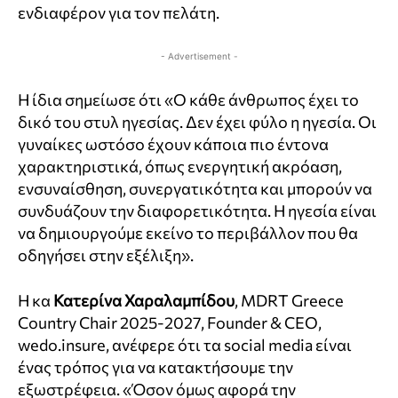
ενδιαφέρον για τον πελάτη.
- Advertisement -
Η ίδια σημείωσε ότι «Ο κάθε άνθρωπος έχει το
δικό του στυλ ηγεσίας. Δεν έχει φύλο η ηγεσία. Οι
γυναίκες ωστόσο έχουν κάποια πιο έντονα
χαρακτηριστικά, όπως ενεργητική ακρόαση,
ενσυναίσθηση, συνεργατικότητα και μπορούν να
συνδυάζουν την διαφορετικότητα. Η ηγεσία είναι
να δημιουργούμε εκείνο το περιβάλλον που θα
οδηγήσει στην εξέλιξη».
Η κα
Κατερίνα Χαραλαμπίδου
,
MDRT
Greece
Country
Chair
2025-2027,
Founder
&
CEO
,
wedo
.
insure
, ανέφερε ότι τα
social
media
είναι
ένας τρόπος για να κατακτήσουμε την
εξωστρέφεια. «Όσον όμως αφορά την