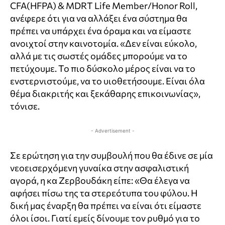
CFA
(
HFPA
) &
MDRT
Life
Member
/
Honor
Roll
,
ανέφερε ότι για να αλλάξει ένα σύστημα θα
πρέπει να υπάρχει ένα όραμα και να είμαστε
ανοιχτοί στην καινοτομία. «Δεν είναι εύκολο,
αλλά με τις σωστές ομάδες μπορούμε να το
πετύχουμε. Το πιο δύσκολο μέρος είναι να το
ενστερνιστούμε, να το υιοθετήσουμε. Είναι όλα
θέμα διακριτής και ξεκάθαρης επικοινωνίας»,
τόνισε.
- Advertisement -
Σε ερώτηση για την συμβουλή που θα έδινε σε μία
νεοεισερχόμενη γυναίκα στην ασφαλιστική
αγορά, η κα Ζερβουδάκη είπε: «Θα έλεγα να
αφήσει πίσω της τα στερεότυπα του φύλου. Η
δική μας έναρξη θα πρέπει να είναι ότι είμαστε
όλοι ίσοι. Γιατί εμείς δίνουμε τον ρυθμό για το