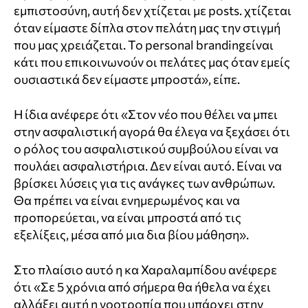
εμπιστοσύνη, αυτή δεν χτίζεται με
posts
. χτίζεται
όταν είμαστε δίπλα στον πελάτη μας την στιγμή
που μας χρειάζεται. Το
personal
branding
είναι
κάτι που επικοινωνούν οι πελάτες μας όταν εμείς
ουσιαστικά δεν είμαστε μπροστά», είπε.
Η ίδια ανέφερε ότι «Στον νέο που θέλει να μπει
στην ασφαλιστική αγορά θα έλεγα να ξεχάσει ότι
ο ρόλος του ασφαλιστικού συμβούλου είναι να
πουλάει ασφαλιστήρια. Δεν είναι αυτό. Είναι να
βρίσκει λύσεις για τις ανάγκες των ανθρώπων.
Θα πρέπει να είναι ενημερωμένος και να
προπορεύεται, να είναι μπροστά από τις
εξελίξεις, μέσα από μια δια βίου μάθηση».
Στο πλαίσιο αυτό η κα Χαραλαμπίδου ανέφερε
ότι «Σε 5 χρόνια από σήμερα θα ήθελα να έχει
αλλάξει αυτή η νοοτροπία που υπάρχει στην