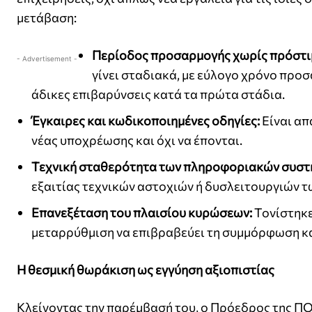
μετάβαση:​
Περίοδος προσαρμογής χωρίς πρόστι
- Advertisement -
γίνει σταδιακά, με εύλογο χρόνο πρ
άδικες επιβαρύνσεις κατά τα πρώτα στάδια.
Έγκαιρες και κωδικοποιημένες οδηγίες:
Είναι απ
νέας υποχρέωσης και όχι να έπονται.
Τεχνική σταθερότητα των πληροφοριακών συστ
εξαιτίας τεχνικών αστοχιών ή δυσλειτουργιών 
Επανεξέταση του πλαισίου κυρώσεων:
Τονίστηκε
μεταρρύθμιση να επιβραβεύει τη συμμόρφωση και 
Η θεσμική θωράκιση ως εγγύηση αξιοπιστίας
Κλείνοντας την παρέμβασή του, ο Πρόεδρος της ΠΟ