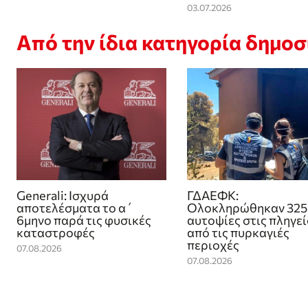
03.07.2026
Από την ίδια κατηγορία δημο
Generali: Ισχυρά
ΓΔΑΕΦΚ:
αποτελέσματα το α΄
Ολοκληρώθηκαν 325
6μηνο παρά τις φυσικές
αυτοψίες στις πληγε
καταστροφές
από τις πυρκαγιές
περιοχές
07.08.2026
07.08.2026