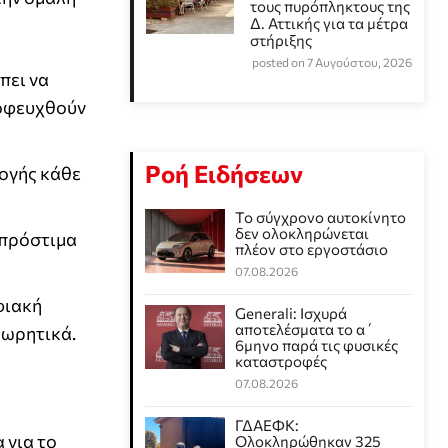
τους πυρόπληκτους της
Δ. Αττικής για τα μέτρα
στήριξης
posted on 7 Αυγούστου, 2026
πει να
ποφευχθούν
Ροή Ειδήσεων
μογής κάθε
Το σύγχρονο αυτοκίνητο
δεν ολοκληρώνεται
 πρόστιμα
πλέον στο εργοστάσιο
07.08.2026
φιακή
Generali: Ισχυρά
αποτελέσματα το α΄
μωρητικά.
6μηνο παρά τις φυσικές
καταστροφές
07.08.2026
ΓΔΑΕΦΚ:
 για το
Ολοκληρώθηκαν 325