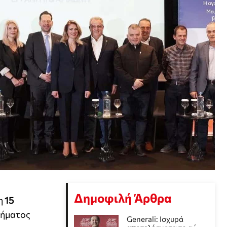
Δημοφιλή Άρθρα
η
15
τήματος
Generali: Ισχυρά