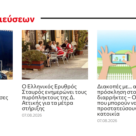
σιεύσεων
Ο Ελληνικός Ερυθρός
Διακοπές με… 
Σταυρός ενημερώνει τους
πρόσκληση στ
ίσες
πυρόπληκτους της Δ.
διαρρήκτες – Ο
Αττικής για τα μέτρα
που μπορούν ν
στήριξης
προστατεύσουν
κατοικία
07.08.2026
07.08.2026