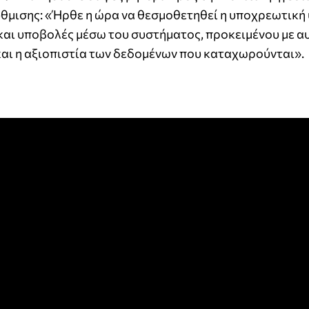
ρύθμισης:​ «Ήρθε η ώρα να θεσμοθετηθεί η υποχρεωτικ
και υποβολές μέσω του συστήματος, προκειμένου με α
και η αξιοπιστία των δεδομένων που καταχωρούνται».