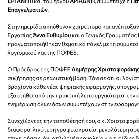
ΕΡΓΑΝΗ ΙΙ
και του έργου
ΑΡΙΑΔΝΗ
, συμμετείχε η
Πα
Επαγγελματιών
.
Στην ημερίδα απηύθυναν χαιρετισμό και ανέπτυξαν
Εργασίας
Άννα Ευθυμίου
και ο Γενικός Γραμματέα
πραγματοποιήθηκαν θεματικά πάνελ με τη συμμετ
λογισμικού και της ΠΟΦΕΕ.​
Ο Πρόεδρος της ΠΟΦΕΕ
Δημήτρης Χριστοφοράκη
συζήτησης σε ρεαλιστική βάση. Τόνισε ότι οι λογι
βραχίονα κάθε νέας ψηφιακής εφαρμογής, υπογραμ
εξαρτηθεί από την πρακτική λειτουργικότητα, την 
ενημέρωση όλων όσων συμμετέχουν στην εφαρμογή 
Συνεχίζοντας την τοποθέτησή του, ο κ. Χριστοφορά
διαφορά: λιγότερη γραφειοκρατία, μεγαλύτερη ασφ
επιχειρήσεις, όχι απλώς νέα εργαλεία για τις ίδιες