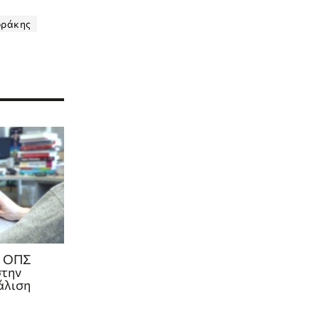
οράκης
ο ΟΠΣ
στην
άλιση