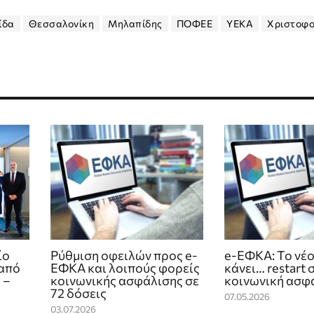
ίδα
Θεσσαλονίκη
Μηλαπίδης
ΠΟΦΕΕ
ΥΕΚΑ
Χριστοφ
ίο
Ρύθμιση οφειλών προς e-
e-ΕΦΚΑ: Το νέ
 από
ΕΦΚΑ και λοιπούς φορείς
κάνει… restart 
 –
κοινωνικής ασφάλισης σε
κοινωνική ασφ
72 δόσεις
07.05.2026
03.07.2026