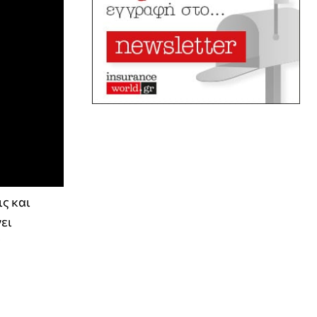
ς και
ει
ς