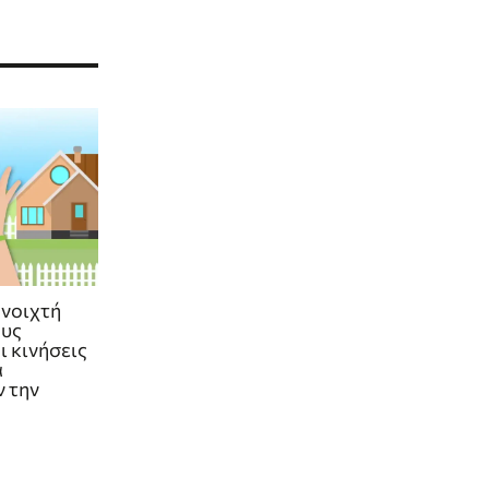
ανοιχτή
ους
ι κινήσεις
α
 την