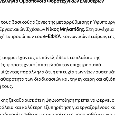
νελλήνια Ομοσπονδία Φοροτεχνικών Ελεύθερων
 τους βασικούς άξονες της μεταρρύθμισης η Υφυπουρ
ς Εργασιακών Σχέσεων
Νίκος Μηλαπίδης
. Στη συνέχεια
οχή εκπροσώπων του
e-ΕΦΚΑ
, κοινωνικών εταίρων, τη
ς
, συμμετέχοντας σε πάνελ, έθεσε το πλαίσιο της
στές-φοροτεχνικοί αποτελούν τον επιχειρησιακό
μίζοντας παράλληλα ότι η επιτυχία των νέων συστημά
καθαρότητα των διαδικασιών και την έγκαιρη και αξιό
τους.​
κης ξεκαθάρισε ότι η ψηφιοποίηση πρέπει να φέρνει 
άλεια και καλύτερη εξυπηρέτηση για εργαζομένους κ
 διαδικασίες. Έθεσε τις απαραίτητες προϋποθέσεις για 