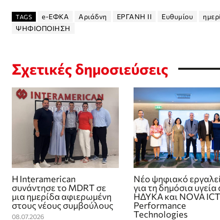
e-ΕΦΚΑ
Αριάδνη
ΕΡΓΑΝΗ ΙΙ
Ευθυμίου
ημερ
TAGS
ΨΗΦΙΟΠΟΙΗΣΗ
Σχετικές δημοσιεύσεις
Η Interamerican
Νέο ψηφιακό εργαλε
συνάντησε το MDRT σε
για τη δημόσια υγεία
μια ημερίδα αφιερωμένη
ΗΔΥΚΑ και NOVA ICT
στους νέους συμβούλους
Performance
Technologies
08.07.2026