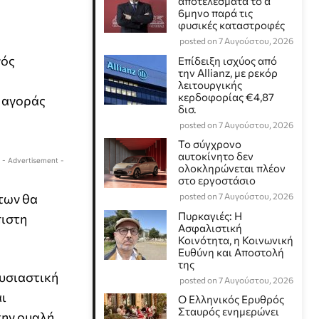
αποτελέσματα το α΄
6μηνο παρά τις
φυσικές καταστροφές
posted on 7 Αυγούστου, 2026
γός
Επίδειξη ισχύος από
την Allianz, με ρεκόρ
λειτουργικής
κερδοφορίας €4,87
ς αγοράς
δισ.
posted on 7 Αυγούστου, 2026
Το σύγχρονο
αυτοκίνητο δεν
- Advertisement -
ολοκληρώνεται πλέον
στο εργοστάσιο
των θα
posted on 7 Αυγούστου, 2026
Πυρκαγιές: Η
πιστη
Ασφαλιστική
Κοινότητα, η Κοινωνική
Ευθύνη και Αποστολή
της
ουσιαστική
posted on 7 Αυγούστου, 2026
αι
Ο Ελληνικός Ερυθρός
Σταυρός ενημερώνει
την ομαλή