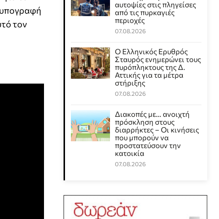
αυτοψίες στις πληγείσες
ή υπογραφή
από τις πυρκαγιές
περιοχές
υτό τον
07.08.2026
Ο Ελληνικός Ερυθρός
Σταυρός ενημερώνει τους
πυρόπληκτους της Δ.
Αττικής για τα μέτρα
στήριξης
07.08.2026
Διακοπές με… ανοιχτή
πρόσκληση στους
διαρρήκτες – Οι κινήσεις
που μπορούν να
προστατεύσουν την
κατοικία
07.08.2026