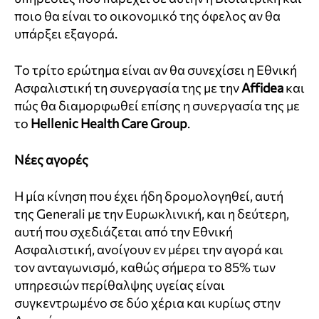
ποιο θα είναι το οικονομικό της όφελος αν θα
υπάρξει εξαγορά.
Το τρίτο ερώτημα είναι αν θα συνεχίσει η Εθνική
Ασφαλιστική τη συνεργασία της με την
Affidea
και
πώς θα διαμορφωθεί επίσης η συνεργασία της με
το
Hellenic
Health
Care
Group
.
Νέες αγορές
Η μία κίνηση που έχει ήδη δρομολογηθεί, αυτή
της
Generali
με την Ευρωκλινική, και η δεύτερη,
αυτή που σχεδιάζεται από την Εθνική
Ασφαλιστική, ανοίγουν εν μέρει την αγορά και
τον ανταγωνισμό, καθώς σήμερα το 85% των
υπηρεσιών περίθαλψης υγείας είναι
συγκεντρωμένο σε δύο χέρια και κυρίως στην