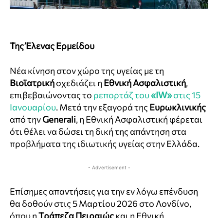
Της Έλενας Ερμείδου
Νέα κίνηση στον χώρο της υγείας με τη
Βιοϊατρική
σχεδιάζει η
Εθνική Ασφαλιστική
,
επιβεβαιώνοντας το
ρεπορτάζ του
«Ι
W
»
στις 15
Ιανουαρίου
. Μετά την εξαγορά της
Ευρωκλινικής
από την
Generali
, η Εθνική Ασφαλιστική φέρεται
ότι θέλει να δώσει τη δική της απάντηση στα
προβλήματα της ιδιωτικής υγείας στην Ελλάδα.
- Advertisement -
Επίσημες απαντήσεις για την εν λόγω επένδυση
θα δοθούν στις 5 Μαρτίου 2026 στο Λονδίνο,
όπου η
Τράπεζα Πειραιώς
και η Εθνική