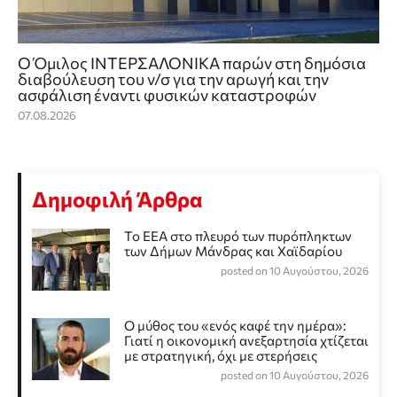
Ο Όμιλος ΙΝΤΕΡΣΑΛΟΝΙΚΑ παρών στη δημόσια
διαβούλευση του ν/σ για την αρωγή και την
ασφάλιση έναντι φυσικών καταστροφών
07.08.2026
Δημοφιλή Άρθρα
Το ΕΕΑ στο πλευρό των πυρόπληκτων
των Δήμων Μάνδρας και Χαϊδαρίου
posted on 10 Αυγούστου, 2026
Ο μύθος του «ενός καφέ την ημέρα»:
Γιατί η οικονομική ανεξαρτησία χτίζεται
με στρατηγική, όχι με στερήσεις
posted on 10 Αυγούστου, 2026