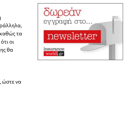
.
η
αράλληλα,
 καθώς τα
ότι οι
σης θα
, ώστε να