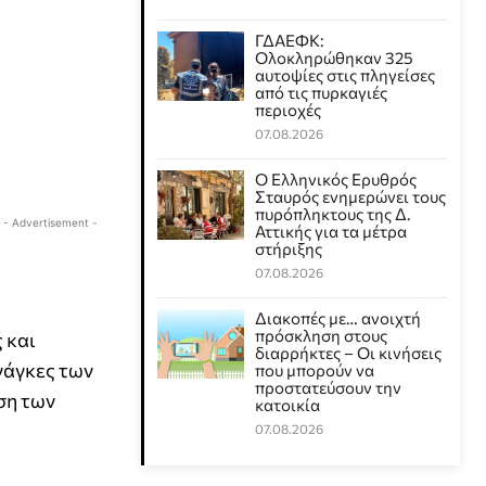
ΓΔΑΕΦΚ:
Ολοκληρώθηκαν 325
αυτοψίες στις πληγείσες
από τις πυρκαγιές
περιοχές
07.08.2026
Ο Ελληνικός Ερυθρός
Σταυρός ενημερώνει τους
πυρόπληκτους της Δ.
- Advertisement -
Αττικής για τα μέτρα
στήριξης
07.08.2026
Διακοπές με… ανοιχτή
πρόσκληση στους
 και
διαρρήκτες – Οι κινήσεις
ανάγκες των
που μπορούν να
προστατεύσουν την
ση των
κατοικία
07.08.2026