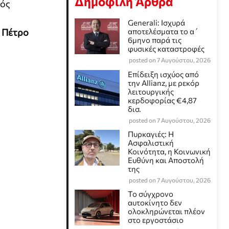
Δημοφιλή Άρθρα
γός
Generali: Ισχυρά
,
Πέτρο
αποτελέσματα το α΄
6μηνο παρά τις
φυσικές καταστροφές
posted on 7 Αυγούστου, 2026
Επίδειξη ισχύος από
την Allianz, με ρεκόρ
λειτουργικής
κερδοφορίας €4,87
δισ.
posted on 7 Αυγούστου, 2026
Πυρκαγιές: Η
Ασφαλιστική
Κοινότητα, η Κοινωνική
Ευθύνη και Αποστολή
της
posted on 7 Αυγούστου, 2026
Το σύγχρονο
αυτοκίνητο δεν
ολοκληρώνεται πλέον
στο εργοστάσιο