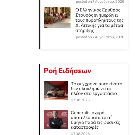
posted on 7 Αυγούστου, 2026
Ο Ελληνικός Ερυθρός
Σταυρός ενημερώνει
τους πυρόπληκτους της
Δ. Αττικής για τα μέτρα
στήριξης
posted on 7 Αυγούστου, 2026
Ροή Ειδήσεων
Το σύγχρονο αυτοκίνητο
δεν ολοκληρώνεται
πλέον στο εργοστάσιο
07.08.2026
Generali: Ισχυρά
αποτελέσματα το α΄
6μηνο παρά τις φυσικές
καταστροφές
07.08.2026