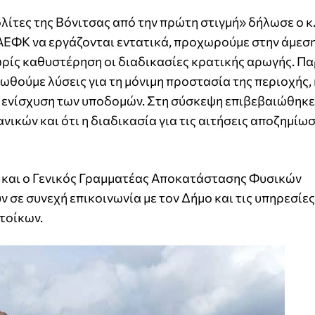
λίτες της Βόνιτσας από την πρώτη στιγμή» δήλωσε ο κ
ΑΕΦΚ να εργάζονται εντατικά, προχωρούμε στην άμεσ
ρίς καθυστέρηση οι διαδικασίες κρατικής αρωγής. Π
οωθούμε λύσεις για τη μόνιμη προστασία της περιοχής,
 ενίσχυση των υποδομών. Στη σύσκεψη επιβεβαιώθηκε 
νικών και ότι η διαδικασία για τις αιτήσεις αποζημίω
 και ο Γενικός Γραμματέας Αποκατάστασης Φυσικών
ε συνεχή επικοινωνία με τον Δήμο και τις υπηρεσίες
τοίκων.