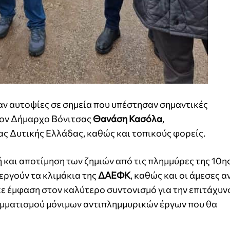
ν αυτοψίες σε σημεία που υπέστησαν σημαντικές
 τον Δήμαρχο Βόνιτσας
Θανάση Κασόλα
,
ς Δυτικής Ελλάδας, καθώς και τοπικούς φορείς.
και αποτίμηση των ζημιών από τις πλημμύρες της 10ης
εργούν τα κλιμάκια της
ΔΑΕΦΚ
, καθώς και οι άμεσες 
ε έμφαση στον καλύτερο συντονισμό για την επιτάχυν
μματισμού μόνιμων αντιπλημμυρικών έργων που θα