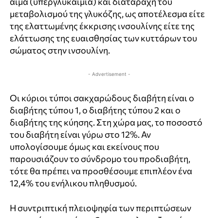
αίμα (υπεργλυκαιμία) και διαταραχή του
μεταβολισμού της γλυκόζης, ως αποτέλεσμα είτε
της ελαττωμένης έκκρισης ινσουλίνης είτε της
ελάττωσης της ευαισθησίας των κυττάρων του
σώματος στην ινσουλίνη.
- Advertisement -
Οι κύριοι τύποι σακχαρώδους διαβήτη είναι ο
διαβήτης τύπου 1, ο διαβήτης τύπου 2 και ο
διαβήτης της κύησης. Στη χώρα μας, το ποσοστό
του διαβήτη είναι γύρω στο 12%. Αν
υπολογίσουμε όμως και εκείνους που
παρουσιάζουν το σύνδρομο του προδιαβήτη,
τότε θα πρέπει να προσθέσουμε επιπλέον ένα
12,4% του ενήλικου πληθυσμού.
Η συντριπτική πλειοψηφία των περιπτώσεων