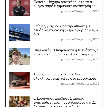
Generali: Ισχυρά αποτελέσματα το α΄
6μηνο παρά τις φυσικές καταστροφές
posted on 7 Αυγούστου, 2026
Επίδειξη ισχύος από την Allianz, με
ρεκόρ λειτουργικής κερδοφορίας €4,87
δισ.
posted on 7 Αυγούστου, 2026
Πυρκαγιές: Η Ασφαλιστική Κοινότητα, η
Κοινωνική Ευθύνη και Αποστολή της
posted on 7 Αυγούστου, 2026
Το σύγχρονο αυτοκίνητο δεν
ολοκληρώνεται πλέον στο εργοστάσιο
posted on 7 Αυγούστου, 2026
Ο Ελληνικός Ερυθρός Σταυρός
ενημερώνει τους πυρόπληκτους της Δ.
Αττικής για τα μέτρα στήριξης