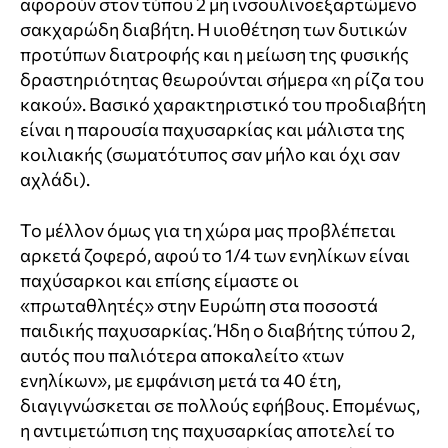
αφορούν στον τύπου 2 μη ινσουλινοεξαρτώμενο
σακχαρώδη διαβήτη. Η υιοθέτηση των δυτικών
προτύπων διατροφής και η μείωση της φυσικής
δραστηριότητας θεωρούνται σήμερα «η ρίζα του
κακού». Βασικό χαρακτηριστικό του προδιαβήτη
είναι η παρουσία παχυσαρκίας και μάλιστα της
κοιλιακής (σωματότυπος σαν μήλο και όχι σαν
αχλάδι).
Το μέλλον όμως για τη χώρα μας προβλέπεται
αρκετά ζοφερό, αφού το 1/4 των ενηλίκων είναι
παχύσαρκοι και επίσης είμαστε οι
«πρωταθλητές» στην Ευρώπη στα ποσοστά
παιδικής παχυσαρκίας. Ήδη ο διαβήτης τύπου 2,
αυτός που παλιότερα αποκαλείτο «των
ενηλίκων», με εμφάνιση μετά τα 40 έτη,
διαγιγνώσκεται σε πολλούς εφήβους. Επομένως,
η αντιμετώπιση της παχυσαρκίας αποτελεί το