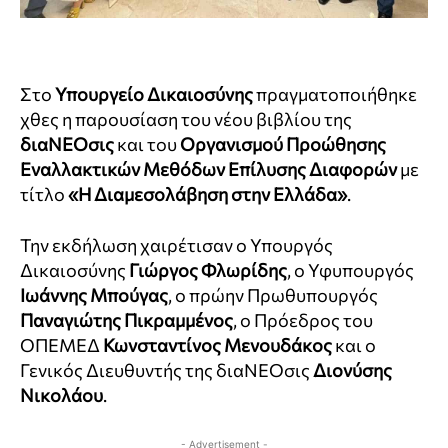
Στο
Υπουργείο Δικαιοσύνης
πραγματοποιήθηκε
χθες η παρουσίαση του νέου βιβλίου της
διαΝΕΟσις
και του
Οργανισμού Προώθησης
Εναλλακτικών Μεθόδων Επίλυσης Διαφορών
με
τίτλο
«Η Διαμεσολάβηση στην Ελλάδα»
.
Την εκδήλωση χαιρέτισαν ο Υπουργός
Δικαιοσύνης
Γιώργος Φλωρίδης
, ο Υφυπουργός
Ιωάννης Μπούγας
, ο πρώην Πρωθυπουργός
Παναγιώτης Πικραμμένος
, ο Πρόεδρος του
ΟΠΕΜΕΔ
Κωνσταντίνος Μενουδάκος
και ο
Γενικός Διευθυντής της διαΝΕΟσις
Διονύσης
Νικολάου
.
- Advertisement -