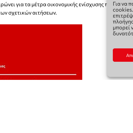
Για να 
cookies
επιτρέψ
πλοήγησ
μπορεί 
δυνατότ
Απ