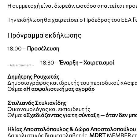
Η συμμετοχή είναι δωρεάν, ωστόσο απαιτείται πρ
Την εκδήλωση θα χαιρετίσει ο Πρόεδρος του ΕΕΑ
Γ
Πρόγραμμα εκδήλωσης
18:00 –
Προσέλευση
18:30 –
Έναρξη – Χαιρετισμοί
- Advertisement -
Δημήτρης Ρουχωτάς
Δημοσιογράφος και ιδρυτής του περιοδικού «Ασφ
Θέμα:
«Η ασφαλιστική μας αγορά»
Στυλιανός Στυλιανίδης
Οικονομολόγος και εκπαιδευτής
Θέμα:
«Σχεδιάζοντας για τη σύνταξη — όταν δεν μ
Ηλίας Αποστολόπουλος & Δώρα Αποστολοπούλου
Ασφαλιστικός διαμεσολαβητής,
MDRT
MEMBER επί 