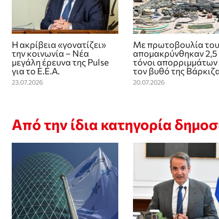
Η ακρίβεια «γονατίζει»
Με πρωτοβουλία του
την κοινωνία – Νέα
απομακρύνθηκαν 2,5
μεγάλη έρευνα της Pulse
τόνοι απορριμμάτων
για το Ε.Ε.Α.
τον βυθό της Βάρκιζ
23.07.2026
20.07.2026
Από την ίδια κατηγορία δημο