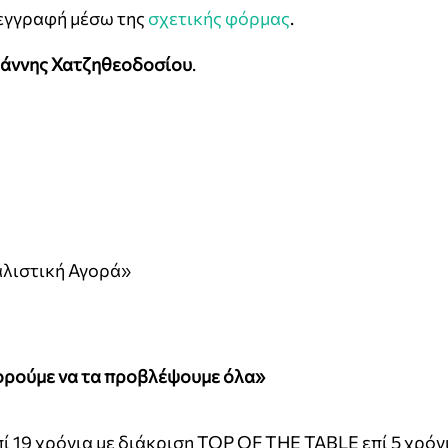
οεγγραφή μέσω της
σχετικής φόρμας
.
ιάννης Χατζηθεοδοσίου
.
αλιστική Αγορά»
πορούμε να τα προβλέψουμε όλα»
19 χρόνια με διάκριση TOP OF THE TABLE επί 5 χρόν