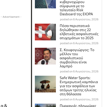
κυβερνοχώρου
σύμφωνα με το
τελευταίο Risk
Dasboard της EIOPA
- Advertisement -
posted on 6 Αυγούστου, 2026
Πόσα περιστατικά
δηλώθηκαν στις 22
ελβετικές ασφαλιστικές
ατυχημάτων το 2025
posted on 6 Αυγούστου, 2026
Σ. Κουφογιώργος: To
μέλλον του
ασφαλιστικού
συμβούλου είναι
λαμπρό
posted on 6 Αυγούστου, 2026
Safe Water Sports:
Eνημερωτική καμπάνια
για την ασφάλεια των
ατόμων τρίτης ηλικίας
στη θάλασσα
posted on 6 Αυγούστου, 2026
ια &
Πυρκαγιές, πλημμύρες