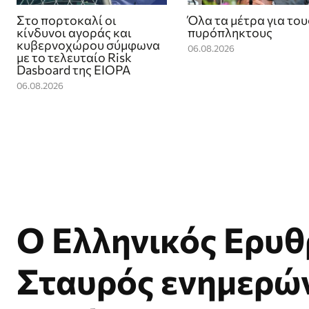
Στο πορτοκαλί οι
Όλα τα μέτρα για του
κίνδυνοι αγοράς και
πυρόπληκτους
κυβερνοχώρου σύμφωνα
06.08.2026
με το τελευταίο Risk
Dasboard της EIOPA
06.08.2026