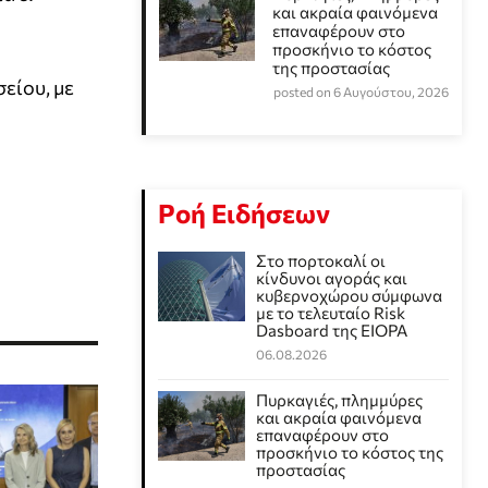
και ακραία φαινόμενα
επαναφέρουν στο
προσκήνιο το κόστος
της προστασίας
είου, με
posted on 6 Αυγούστου, 2026
Ροή Ειδήσεων
Στο πορτοκαλί οι
κίνδυνοι αγοράς και
κυβερνοχώρου σύμφωνα
με το τελευταίο Risk
Dasboard της EIOPA
06.08.2026
Πυρκαγιές, πλημμύρες
και ακραία φαινόμενα
επαναφέρουν στο
προσκήνιο το κόστος της
προστασίας