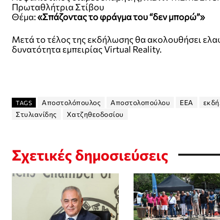
Πρωταθλήτρια Στίβου
Θέμα:
«Σπάζοντας το φράγμα του “δεν μπορώ”»
Μετά το τέλος της εκδήλωσης θα ακολουθήσει ελαφ
δυνατότητα εμπειρίας Virtual Reality.
Αποστολόπουλος
Αποστολοπούλου
ΕΕΑ
εκδ
TAGS
Στυλιανίδης
Χατζηθεοδοσίου
Σχετικές δημοσιεύσεις