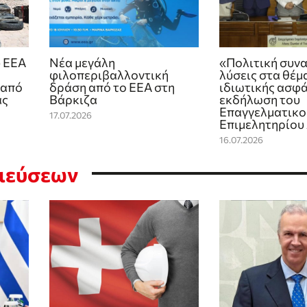
 ΕΕΑ
Νέα μεγάλη
«Πολιτική συνα
φιλοπεριβαλλοντική
λύσεις στα θέμ
 από
δράση από το ΕΕΑ στη
ιδιωτικής ασφά
ας
Βάρκιζα
εκδήλωση του
Επαγγελματικο
17.07.2026
Επιμελητηρίου
16.07.2026
σιεύσεων