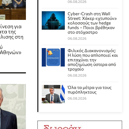
06.08.2026
Cyber-Crash στη Wall
Street: Χάκερ «χτυπούν»
κολοσσούς των hedge
ίνεση για
funds – Ποιοι βρέθηκαν
ατα της
στο στόχαστρο
λισης στη
06.08.2026
ύ
Φιλικός Διακανονισμός:
 Αθηνών»
Η λύση που απλοποιεί και
επιταχύνει την
αποζημίωση ύστερα από
τροχαίο
06.08.2026
Όλα τα μέτρα για τους
πυρόπληκτους
06.08.2026