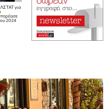
ΕΛΣΤΑΤ για
ό
επηρέασε
του 2024