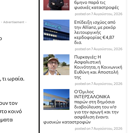
6μηνο παρά τις
φυσικές καταστροφές
posted on 7 Αυγούστου, 2026
Επίδειξη ισχύος από
- Advertisement -
την Allianz, με ρεκόρ
λειτουργικής
κερδοφορίας €4,87
ο
δισ.
posted on 7 Αυγούστου, 2026
Πυρκαγιές: Η
Ασφαλιστική
Κοινότητα, η Κοινωνική
Ευθύνη και Αποστολή
της
 τι ωραία.
posted on 7 Αυγούστου, 2026
Ο Όμιλος
ΙΝΤΕΡΣΑΛΟΝΙΚΑ
παρών στη δημόσια
ουν τον
διαβούλευση του ν/σ
στο κοινό
για την αρωγή και την
ασφάλιση έναντι
ήματα
φυσικών καταστροφών
posted on 7 Αυγούστου, 2026