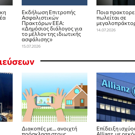
ικη
Εκδήλωση Επιτροπής
Ποια πρακτορε
νέα
Ασφαλιστικών
πωλείται σε
Πρακτόρων ΕΕΑ:
μεγαλoπράκτο
«Δημόσιος διάλογος για
14.07.2026
το μέλλον της ιδιωτικής
ασφάλισης»
15.07.2026
σιεύσεων
Διακοπές με… ανοιχτή
Επίδειξη ισχύο
πρόσκληση στους
Allianz, με ρεκό