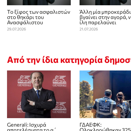
Το ξίφος των ασφαλιστών
Άλλη μία μπροκεράδ
στο θηκάρι του
βγαίνει στην αγορά, 
Ανασφάλιστου
ίλη παρελαύνει
29.07.2026
21.07.2026
Από την ίδια κατηγορία δημο
Generali: Ισχυρά
ΓΔΑΕΦΚ:
αποτελέσματα το α΄
Ολοκληρώθηκαν 325