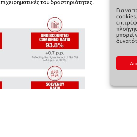
Για να 
cookies
επιτρέψ
πλοήγησ
μπορεί 
δυνατότ
Απ