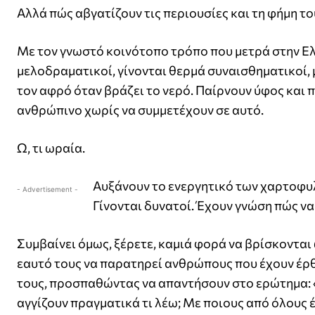
Αλλά πώς αβγατίζουν τις περιουσίες και τη φήμη του
Με τον γνωστό κοινότοπο τρόπο που μετρά στην Ελλ
μελοδραματικοί, γίνονται θερμά συναισθηματικοί, 
τον αφρό όταν βράζει το νερό. Παίρνουν ύφος και
ανθρώπινο χωρίς να συμμετέχουν σε αυτό.
Ω, τι ωραία.
Αυξάνουν το ενεργητικό των χαρτοφυλα
- Advertisement -
Γίνονται δυνατοί. Έχουν γνώση πώς να
Συμβαίνει όμως, ξέρετε, καμιά φορά να βρίσκονται 
εαυτό τους να παρατηρεί ανθρώπους που έχουν έρθε
τους, προσπαθώντας να απαντήσουν στο ερώτημα: «
αγγίζουν πραγματικά τι λέω; Με ποιους από όλους 