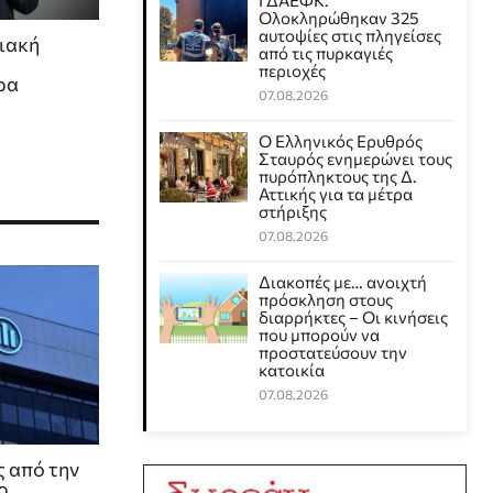
ΓΔΑΕΦΚ:
Ολοκληρώθηκαν 325
αυτοψίες στις πληγείσες
ιακή
από τις πυρκαγιές
περιοχές
ρα
07.08.2026
Ο Ελληνικός Ερυθρός
Σταυρός ενημερώνει τους
πυρόπληκτους της Δ.
Αττικής για τα μέτρα
στήριξης
07.08.2026
Διακοπές με… ανοιχτή
πρόσκληση στους
διαρρήκτες – Οι κινήσεις
που μπορούν να
προστατεύσουν την
κατοικία
07.08.2026
ς από την
ρ