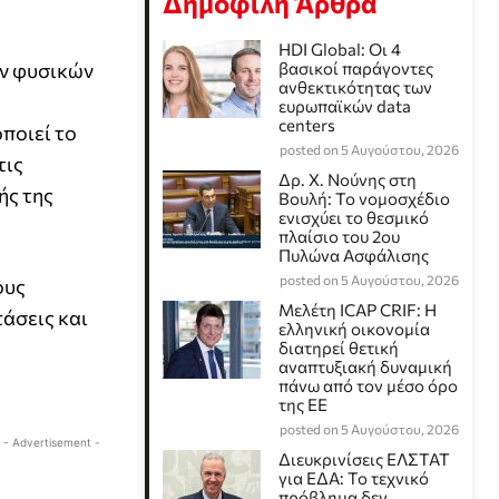
Δημοφιλή Άρθρα
HDI Global: Οι 4
ων φυσικών
βασικοί παράγοντες
ανθεκτικότητας των
ευρωπαϊκών data
centers
ποιεί το
posted on 5 Αυγούστου, 2026
τις
Δρ. Χ. Νούνης στη
ής της
Βουλή: Το νομοσχέδιο
ενισχύει το θεσμικό
πλαίσιο του 2ου
Πυλώνα Ασφάλισης
posted on 5 Αυγούστου, 2026
ους
Μελέτη ICAP CRIF: Η
τάσεις και
ελληνική οικονομία
διατηρεί θετική
αναπτυξιακή δυναμική
πάνω από τον μέσο όρο
της ΕΕ
posted on 5 Αυγούστου, 2026
- Advertisement -
Διευκρινίσεις ΕΛΣΤΑΤ
για ΕΔΑ: Το τεχνικό
πρόβλημα δεν