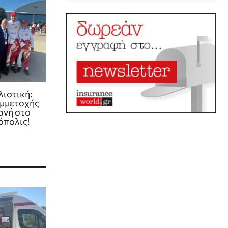
ιστική:
υμμετοχής
ανή στο
όπολις!