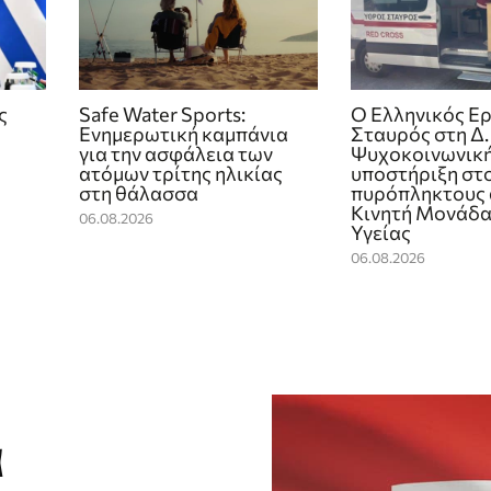
ς
Safe Water Sports:
Ο Ελληνικός Ε
Eνημερωτική καμπάνια
Σταυρός στη Δ.
για την ασφάλεια των
Ψυχοκοινωνικ
ατόμων τρίτης ηλικίας
υποστήριξη στ
στη θάλασσα
πυρόπληκτους 
Κινητή Μονάδα
06.08.2026
Υγείας
06.08.2026