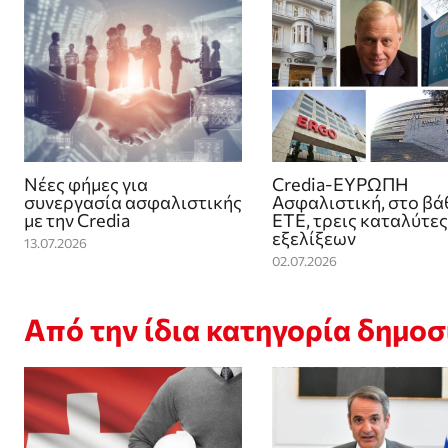
Νέες φήμες για
Credia-ΕΥΡΩΠΗ
συνεργασία ασφαλιστικής
Ασφαλιστική, στο βά
με την Credia
ΕΤΕ, τρεις καταλύτες
εξελίξεων
13.07.2026
02.07.2026
Από την ίδια κατηγορία δημο