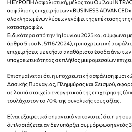
Η ΕΥΡΩΠΗ Ασφαλιστική, μέλος του Ομίλου INTRA
ασφάλισης επιχειρήσεων «BUSINESS ADVANCED» 
ολοκληρωμένων λύσεων ενόψει της επέκτασης της 
καταστροφών.
Ειδικότερα από την 1η Ιουνίου 2025 και σύμφωνα μ
άρθρο 5 του Ν. 5116/2024), η υποχρεωτική ασφάλι
επιχειρήσεις με ετήσια ακαθάριστα έσοδα άνω των
υποχρεωτικότητας σε πλήθος μικρομεσαίων επιχε
Επισημαίνεται ότι η υποχρεωτική ασφάλιση φυσικ
Δασικής Πυρκαγιάς, Πλημμύρας και Σεισμού, αφορά δ
σε λοιπά στοιχεία ενεργητικού της επιχείρησης (όπ
τουλάχιστον το 70% της συνολικής τους αξίας.
Είναι εξαιρετικά σημαντικό να τονιστεί ότι η μη 
διπλασιάζεται αν δεν υπάρξει συμμόρφωση εντός 3