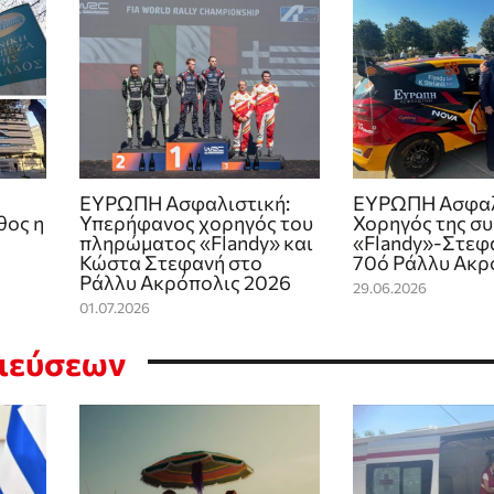
ΕΥΡΩΠΗ Ασφαλιστική:
ΕΥΡΩΠΗ Ασφαλ
θος η
Υπερήφανος χορηγός του
Χορηγός της σ
πληρώματος «Flandy» και
«Flandy»-Στεφ
Κώστα Στεφανή στο
70ό Ράλλυ Ακρ
Ράλλυ Ακρόπολις 2026
29.06.2026
01.07.2026
σιεύσεων