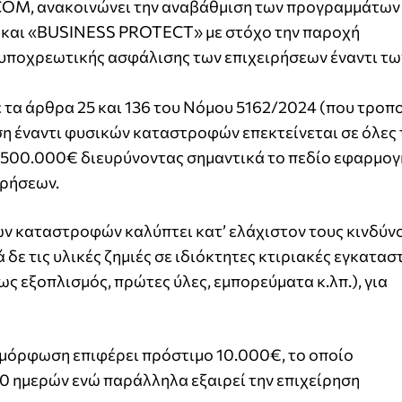
COM, ανακοινώνει την αναβάθμιση των προγραμμάτων
και «BUSINESS PROTECT» με στόχο την παροχή
υποχρεωτικής ασφάλισης των επιχειρήσεων έναντι τ
ε τα άρθρα 25 και 136 του Νόμου 5162/2024 (που τροπο
ση έναντι φυσικών καταστροφών επεκτείνεται σε όλες 
 500.000€ διευρύνοντας σημαντικά το πεδίο εφαρμογ
ιρήσεων.
ών καταστροφών καλύπτει κατ’ ελάχιστον τους κινδύν
ε τις υλικές ζημιές σε ιδιόκτητες κτιριακές εγκατασ
ως εξοπλισμός, πρώτες ύλες, εμπορεύματα κ.λπ.), για
συμμόρφωση επιφέρει πρόστιμο 10.000€, το οποίο
0 ημερών ενώ παράλληλα εξαιρεί την επιχείρηση