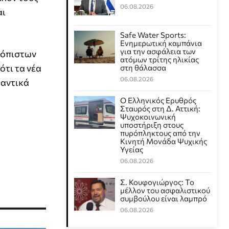
06.08.2026
αι
Safe Water Sports:
Eνημερωτική καμπάνια
για την ασφάλεια των
ιόπιστων
ατόμων τρίτης ηλικίας
ότι τα νέα
στη θάλασσα
06.08.2026
αντικά
Ο Ελληνικός Ερυθρός
Σταυρός στη Δ. Αττική:
Ψυχοκοινωνική
υποστήριξη στους
πυρόπληκτους από την
Κινητή Μονάδα Ψυχικής
Υγείας
06.08.2026
Σ. Κουφογιώργος: To
μέλλον του ασφαλιστικού
συμβούλου είναι λαμπρό
06.08.2026