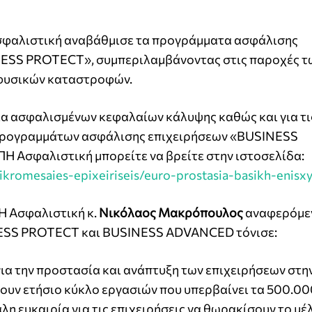
Ασφαλιστική αναβάθμισε τα προγράμματα ασφάλισης
ESS PROTECT», συμπεριλαμβάνοντας στις παροχές τ
 φυσικών καταστροφών.
ια ασφαλισμένων κεφαλαίων κάλυψης καθώς και για τ
ν προγραμμάτων ασφάλισης επιχειρήσεων «BUSINESS
Ασφαλιστική μπορείτε να βρείτε στην ιστοσελίδα:
a-mikromesaies-epixeiriseis/euro-prostasia-basikh-enis
Η Ασφαλιστική κ.
Νικόλαος Μακρόπουλος
αναφερόμε
NESS PROTECT και BUSINESS ADVANCED τόνισε:
για την προστασία και ανάπτυξη των επιχειρήσεων στη
ουν ετήσιο κύκλο εργασιών που υπερβαίνει τα 500.00
λη ευκαιρία για τις επιχειρήσεις να θωρακίσουν το μέ