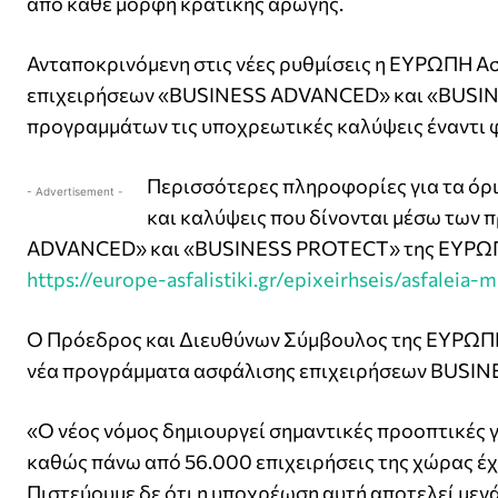
από κάθε μορφή κρατικής αρωγής.
Ανταποκρινόμενη στις νέες ρυθμίσεις η ΕΥΡΩΠΗ 
επιχειρήσεων «BUSINESS ADVANCED» και «BUSIN
προγραμμάτων τις υποχρεωτικές καλύψεις έναντι
Περισσότερες πληροφορίες για τα όρ
- Advertisement -
και καλύψεις που δίνονται μέσω τω
ADVANCED» και «BUSINESS PROTECT» της ΕΥΡΩΠΗ 
https://europe-asfalistiki.gr/epixeirhseis/asfalei
Ο Πρόεδρος και Διευθύνων Σύμβουλος της ΕΥΡΩΠ
νέα προγράμματα ασφάλισης επιχειρήσεων BUSI
«Ο νέος νόμος δημιουργεί σημαντικές προοπτικές 
καθώς πάνω από 56.000 επιχειρήσεις της χώρας έχ
Πιστεύουμε δε ότι η υποχρέωση αυτή αποτελεί μεγά