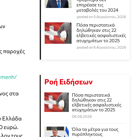
επηρέασε τις
μεταβολές του 2024
posted on 5 Αυγούστου, 2026
Πόσα περιστατικά
ων
δηλώθηκαν στις 22
ελβετικές ασφαλιστικές
ατυχημάτων το 2025
posted on 6 Αυγούστου, 2026
ις παροχές
xymenh/
Ροή Ειδήσεων
νος στα
Πόσα περιστατικά
δηλώθηκαν στις 22
ελβετικές ασφαλιστικές
ατυχημάτων το 2025
06.08.2026
ν Ελλάδα
0 ευρώ.
Όλα τα μέτρα για τους
πυρόπληκτους
λλον τους