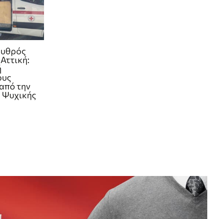
ρυθρός
 Αττική:
ή
ους
από την
 Ψυχικής