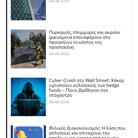
06.08.2026
Πυρκαγιές, πλημμύρες και ακραία
φαινόμενα επαναφέρουν στο
προσκήνιο το κόστος της
προστασίας
06.08.2026
Cyber-Crash στη Wall Street: Χάκερ
«χτυπούν» κολοσσούς των hedge
funds – Ποιοι βρέθηκαν στο
στόχαστρο
06.08.2026
Φιλικός Διακανονισμός: Η λύση που
απλοποιεί και επιταχύνει την
αποζημίωση ύστερα από τροχαίο