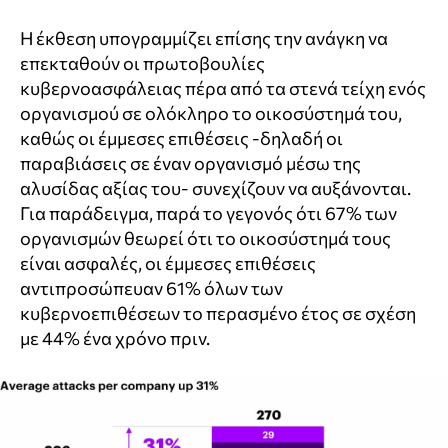
Η έκθεση υπογραμμίζει επίσης την ανάγκη να
επεκταθούν οι πρωτοβουλίες
κυβερνοασφάλειας πέρα ​​από τα στενά τείχη ενός
οργανισμού σε ολόκληρο το οικοσύστημά του,
καθώς οι έμμεσες επιθέσεις -δηλαδή οι
παραβιάσεις σε έναν οργανισμό μέσω της
αλυσίδας αξίας του- συνεχίζουν να αυξάνονται.
Για παράδειγμα, παρά το γεγονός ότι 67% των
οργανισμών θεωρεί ότι το οικοσύστημά τους
είναι ασφαλές, οι έμμεσες επιθέσεις
αντιπροσώπευαν 61% όλων των
κυβερνοεπιθέσεων το περασμένο έτος σε σχέση
με 44% ένα χρόνο πριν.