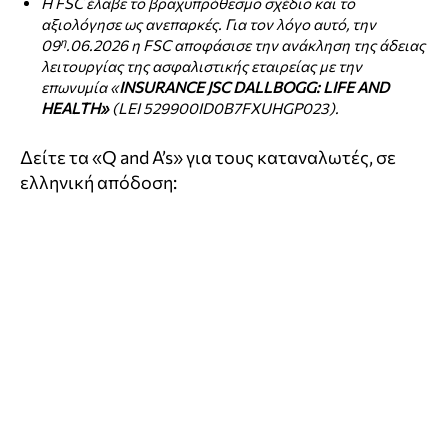
Η FSC έλαβε το βραχυπρόθεσμο σχέδιο και το
αξιολόγησε ως ανεπαρκές. Για τον λόγο αυτό, την
η
09
.06.2026 η FSC αποφάσισε την ανάκληση της άδειας
λειτουργίας της ασφαλιστικής εταιρείας με την
επωνυμία «
INSURANCE JSC DALLBOGG: LIFE AND
HEALTH»
(LEI 529900ID0B7FXUHGP023).
Δείτε τα «Q and A’s» για τους καταναλωτές, σε
ελληνική απόδοση: