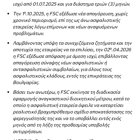
ισχύ από 01.07.2025 και για διάστημα τριών (3) μηνών.
η
Την 1
.10.2025, η FSC εξέδωσε νέα απαγόρευση, χωρίς
χρονικό περιορισμό, επί της ως άνω ασφαλιστικής
εταιρείας λόγω επίμονων και νέων αναφυόμενων
προβλημάτων.
Λαμβάνοντας υπόψη τα συνεχιζόμενα ζητήματα και την
α
αποτυχία της εταιρείας να τα επιλύσει, την 02
.04.2026
η FSC εξέδωσε απόφαση με άμεση ισχύ, επιβάλλοντας
απαγόρευση σύναψης νέων ασφαλιστικών ή
αντασφαλιστικών συμβολαίων, για όλους τους
ασφαλιστικούς κλάδους, εντός της επικράτειας της
Βουλγαρίας.
Βάσει των ανωτέρω, η FSC εκκίνησε τη διαδικασία
εφαρμογής αναγκαστικού διοικητικού μέτρου, κατά το
οποίο η ασφαλιστική εταιρεία όφειλε να καταρτίσει
ρεαλιστικό βραχυπρόθεσμο σχέδιο αποκατάστασης της
φερεγγυότητάς της και να το υποβάλλει εντός ενός
μηνός από τη λήξη της προθεσμίας υποβολής
αντιρρήσεων.