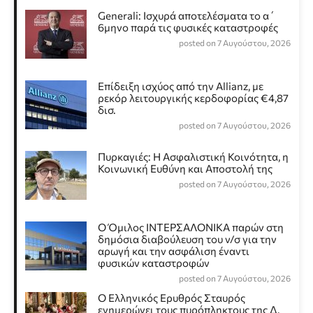
Generali: Ισχυρά αποτελέσματα το α΄
6μηνο παρά τις φυσικές καταστροφές
posted on 7 Αυγούστου, 2026
Επίδειξη ισχύος από την Allianz, με
ρεκόρ λειτουργικής κερδοφορίας €4,87
δισ.
posted on 7 Αυγούστου, 2026
Πυρκαγιές: Η Ασφαλιστική Κοινότητα, η
Κοινωνική Ευθύνη και Αποστολή της
posted on 7 Αυγούστου, 2026
Ο Όμιλος ΙΝΤΕΡΣΑΛΟΝΙΚΑ παρών στη
δημόσια διαβούλευση του ν/σ για την
αρωγή και την ασφάλιση έναντι
φυσικών καταστροφών
posted on 7 Αυγούστου, 2026
Ο Ελληνικός Ερυθρός Σταυρός
ενημερώνει τους πυρόπληκτους της Δ.