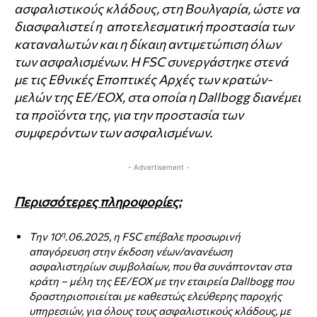
ασφαλιστικούς κλάδους, στη Βουλγαρία, ώστε να
διασφαλιστεί η αποτελεσματική προστασία των
καταναλωτών και η δίκαιη αντιμετώπιση όλων
των ασφαλισμένων. H FSC συνεργάστηκε στενά
με τις Εθνικές Εποπτικές Αρχές των κρατών-
μελών της ΕΕ/EOX, στα οποία η Dallbogg διανέμει
τα προϊόντα της, για την προστασία των
συμφερόντων των ασφαλισμένων.
- Advertisement -
Περισσότερες πληροφορίες:
η
Την 10
.06.2025, η FSC επέβαλε προσωρινή
απαγόρευση στην έκδοση νέων/ανανέωση
ασφαλιστηρίων συμβολαίων, που θα συνάπτονταν στα
κράτη – μέλη της ΕΕ/ΕΟΧ με την εταιρεία Dallbogg που
δραστηριοποιείται με καθεστώς ελεύθερης παροχής
υπηρεσιών, για όλους τους ασφαλιστικούς κλάδους, με