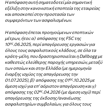
Η απόφαση αυτή σηματοδοτεί μία σημαντική
εξέλιξη στην κανονιστική εποπτεία της εταιρείας
και αποσκοπεί στην προστασία των
συμφερόντων των ασφαλισμένων.
Η απόφαση έπεται προηγούμενων εποπτικών
μέτρων, ήτοι: α) απόφασης της FSC της
ης
10
.06.2025, περί απαγόρευσης εργασιών για
όλους τους ασφαλιστικούς κλάδους, σε όλα τα
κράτη-μέλη, που δραστηριοποιείται η Dallbogg με
καθεστώς ελεύθερης παροχής υπηρεσιών, μεταξύ
των οποίων και στην Ελλάδα (με ημερομηνία
έναρξης ισχύος της απαγόρευσης την
ης
01.07.2025), β) απόφασης της 01
.10.2025 με
άμεση ισχύ για επ’ αόριστον απαγόρευση και γ)
ας
απόφασης της 02
.04.2026 (με άμεση ισχύ) περί
απαγόρευσης της έκδοσης/ανανέωσης
ασφαλιστηρίων συμβολαίων, για όλους τους