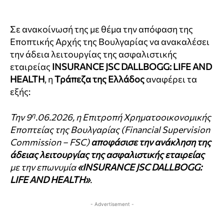
Σε ανακοίνωσή της με θέμα την απόφαση της
Εποπτικής Αρχής της Βουλγαρίας να ανακαλέσει
την άδεια λειτουργίας της ασφαλιστικής
εταιρείας
INSURANCE JSC DALLBOGG: LIFE AND
HEALTH
, η
Τράπεζα της Ελλάδος
αναφέρει τα
εξής:
η
Την 9
.06.2026, η Επιτροπή Χρηματοοικονομικής
Εποπτείας της Βουλγαρίας (Financial Supervision
Commission – FSC)
αποφάσισε την ανάκληση της
άδειας λειτουργίας της ασφαλιστικής εταιρείας
με την επωνυμία
«INSURANCE JSC DALLBOGG:
LIFE AND HEALTH»
.
- Advertisement -