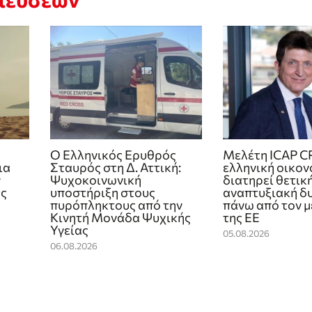
Ο Ελληνικός Ερυθρός
Μελέτη ICAP CR
ια
Σταυρός στη Δ. Αττική:
ελληνική οικον
ν
Ψυχοκοινωνική
διατηρεί θετικ
ας
υποστήριξη στους
αναπτυξιακή δ
πυρόπληκτους από την
πάνω από τον 
Κινητή Μονάδα Ψυχικής
της ΕΕ
Υγείας
05.08.2026
06.08.2026