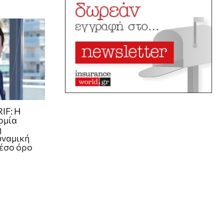
IF: Η
ομία
ή
υναμική
μέσο όρο