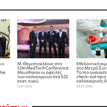
ι»
Μ. Θεμιστοκλέους στο
Εθελοντική αι
12th MedTech Conference:
στο Μετρό Συν
lse
Μειώθηκαν οι οφειλές
Το πιο ουσιαστ
των νοσοκομείων στα 532
check‑out πριν 
εκατ. ευρώ
καλοκαιρινές 
13.07.2026
08.07.2026
σιεύσεων