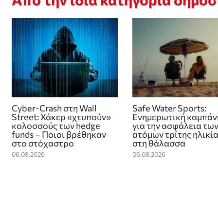
Cyber-Crash στη Wall
Safe Water Sports:
Street: Χάκερ «χτυπούν»
Eνημερωτική καμπάν
κολοσσούς των hedge
για την ασφάλεια τω
funds – Ποιοι βρέθηκαν
ατόμων τρίτης ηλικί
στο στόχαστρο
στη θάλασσα
06.08.2026
06.08.2026