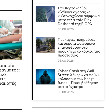
Στο πορτοκαλί οι
κίνδυνοι αγοράς και
κυβερνοχώρου σύμφωνα
με το τελευταίο Risk
Dasboard της EIOPA
06.08.2026
Πυρκαγιές, πλημμύρες
και ακραία φαινόμενα
επαναφέρουν στο
προσκήνιο το κόστος της
προστασίας
06.08.2026
μοδοσία
τάγματος:
Cyber-Crash στη Wall
ικό
Street: Χάκερ «χτυπούν»
τις
κολοσσούς των hedge
διακοπές
funds – Ποιοι βρέθηκαν
στο στόχαστρο
06.08.2026