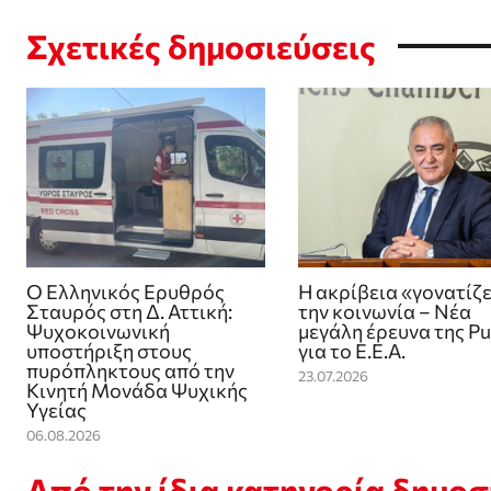
Σχετικές δημοσιεύσεις
Ο Ελληνικός Ερυθρός
Η ακρίβεια «γονατίζε
Σταυρός στη Δ. Αττική:
την κοινωνία – Νέα
Ψυχοκοινωνική
μεγάλη έρευνα της Pu
υποστήριξη στους
για το Ε.Ε.Α.
πυρόπληκτους από την
23.07.2026
Κινητή Μονάδα Ψυχικής
Υγείας
06.08.2026
Από την ίδια κατηγορία δημο