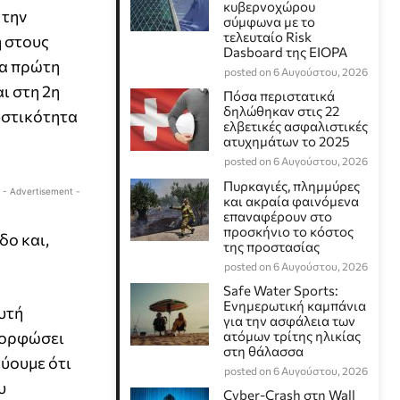
κυβερνοχώρου
 την
σύμφωνα με το
τελευταίο Risk
η στους
Dasboard της EIOPA
ια πρώτη
posted on 6 Αυγούστου, 2026
ι στη 2η
Πόσα περιστατικά
δηλώθηκαν στις 22
υστικότητα
ελβετικές ασφαλιστικές
ατυχημάτων το 2025
posted on 6 Αυγούστου, 2026
Πυρκαγιές, πλημμύρες
- Advertisement -
και ακραία φαινόμενα
επαναφέρουν στο
προσκήνιο το κόστος
δο και,
της προστασίας
posted on 6 Αυγούστου, 2026
Safe Water Sports:
Eνημερωτική καμπάνια
υτή
για την ασφάλεια των
αμορφώσει
ατόμων τρίτης ηλικίας
στη θάλασσα
εύουμε ότι
posted on 6 Αυγούστου, 2026
υ
Cyber-Crash στη Wall