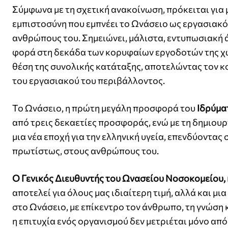
Σύμφωνα με τη σχετική ανακοίνωση, πρόκειται για 
εμπιστοσύνη που εμπνέει το Ωνάσειο ως εργασιακό
ανθρώπους του. Σημειώνει, μάλιστα, εντυπωσιακή ά
φορά στη δεκάδα των κορυφαίων εργοδοτών της χώ
θέση της συνολικής κατάταξης, αποτελώντας τον κ
του εργασιακού του περιβάλλοντος.
Το Ωνάσειο, η πρώτη μεγάλη προσφορά του
Ιδρύμα
από τρεις δεκαετίες προσφοράς, ενώ με τη δημιου
μια νέα εποχή για την ελληνική υγεία, επενδύοντας
πρωτίστως, στους ανθρώπους του.
Ο Γενικός Διευθυντής του Ωνασείου Νοσοκομείου, 
αποτελεί για όλους μας ιδιαίτερη τιμή, αλλά και 
στο Ωνάσειο, με επίκεντρο τον άνθρωπο, τη γνώση κ
η επιτυχία ενός οργανισμού δεν μετριέται μόνο απ