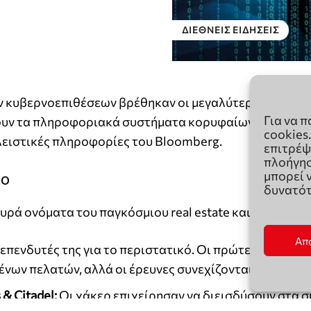
Για να 
cookies
επιτρέψ
πλοήγησ
μπορεί 
δυνατότ
Απ