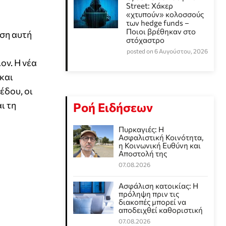
Street: Χάκερ
«χτυπούν» κολοσσούς
των hedge funds –
Ποιοι βρέθηκαν στο
ση αυτή
στόχαστρο
posted on 6 Αυγούστου, 2026
ον. Η νέα
και
έδου, οι
ι τη
Ροή Ειδήσεων
Πυρκαγιές: Η
Ασφαλιστική Κοινότητα,
η Κοινωνική Ευθύνη και
Αποστολή της
07.08.2026
Ασφάλιση κατοικίας: Η
πρόληψη πριν τις
διακοπές μπορεί να
αποδειχθεί καθοριστική
07.08.2026