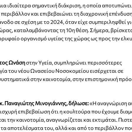
μια ιδιαίτερα σημαντική διάκριση, η οποία αποτυπώνει
 περιβάλλον και επιβεβαιώνει τη διαχρονική επένδυσ
νοδο σε σχέση με το 2024, όταν είχε συμπεριληφθεί γ
ρας, καταλαμβάνοντας τη 10η θέση. Σήμερα, βρίσκετα
ορυφαίο οργανισμό υγείας της χώρας ως προς την ελκ
τος Ωνάση
στην Υγεία, συμπληρώνει περισσότερες
ργία του νέου Ωνασείου Νοσοκομείου εισέρχεται σε
 συστηματικά στην καινοτομία, στην επιστημονική πρόο
κ. Παναγιώτης Μινογιάννης, δήλωσε:
«Η αναγνώριση α
μια ισχυρή επιβεβαίωση ότι η κουλτούρα που έχουμε δι
αι την καινοτομία, αναγνωρίζεται και εκτιμάται. Πιστ
ό τα αποτελέσματα του, αλλά και από το περιβάλλον πο