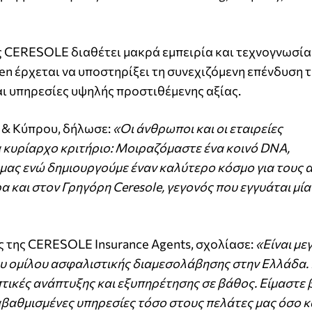
ς CERESOLE διαθέτει μακρά εμπειρία και τεχνογνωσία
den έρχεται να υποστηρίξει τη συνεχιζόμενη επένδυση 
αι υπηρεσίες υψηλής προστιθέμενης αξίας.
 & Κύπρου, δήλωσε:
«Οι άνθρωποι και οι εταιρείες
να κυρίαρχο κριτήριο: Μοιραζόμαστε ένα κοινό DNA,
α μας ενώ δημιουργούμε έναν καλύτερο κόσμο για τους
α και στον Γρηγόρη Ceresole, γεγονός που εγγυάται μί
ής της CERESOLE Insurance Agents, σχολίασε:
«Είναι με
υ ομίλου ασφαλιστικής διαμεσολάβησης στην Ελλάδα.
ικές ανάπτυξης και εξυπηρέτησης σε βάθος. Είμαστε β
βαθμισμένες υπηρεσίες τόσο στους πελάτες μας όσο κ