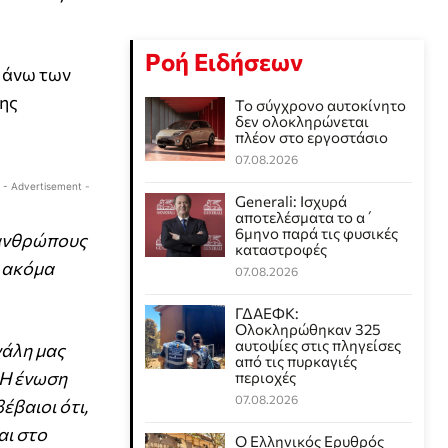
Ροή Ειδήσεων
 άνω των
της
Το σύγχρονο αυτοκίνητο
δεν ολοκληρώνεται
πλέον στο εργοστάσιο
07.08.2026
- Advertisement -
Generali: Ισχυρά
αποτελέσματα το α΄
6μηνο παρά τις φυσικές
 ανθρώπους
καταστροφές
α ακόμα
07.08.2026
ΓΔΑΕΦΚ:
Ολοκληρώθηκαν 325
αυτοψίες στις πληγείσες
γάλη μας
από τις πυρκαγιές
 Η ένωση
περιοχές
07.08.2026
έβαιοι ότι,
αι στο
Ο Ελληνικός Ερυθρός