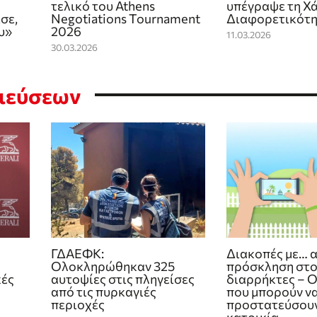
τελικό του Athens
υπέγραψε τη Χ
σε,
Negotiations Tournament
Διαφορετικότ
υ»
2026
11.03.2026
30.03.2026
σιεύσεων
ΓΔΑΕΦΚ:
Διακοπές με… 
Ολοκληρώθηκαν 325
πρόσκληση στ
κές
αυτοψίες στις πληγείσες
διαρρήκτες – Ο
από τις πυρκαγιές
που μπορούν ν
περιοχές
προστατεύσουν