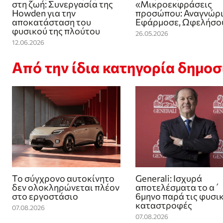
στη ζωή: Συνεργασία της
«Μικροεκφράσεις
Howden για την
προσώπου: Αναγνώρι
αποκατάσταση του
Εφάρμοσε, Ωφελήσο
φυσικού της πλούτου
26.05.2026
12.06.2026
Από την ίδια κατηγορία δημο
Το σύγχρονο αυτοκίνητο
Generali: Ισχυρά
δεν ολοκληρώνεται πλέον
αποτελέσματα το α΄
στο εργοστάσιο
6μηνο παρά τις φυσι
καταστροφές
07.08.2026
07.08.2026