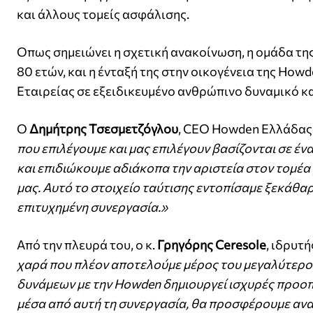
και άλλους τομείς ασφάλισης.
Οπως σημειώνει η σχετική ανακοίνωση, η ομάδα τη
80 ετών, και η ένταξή της στην οικογένεια της How
Εταιρείας σε εξειδικευμένο ανθρώπινο δυναμικό κ
Ο
Δημήτρης Τσεσμετζόγλου
, CEO Howden Ελλάδας
που επιλέγουμε και μας επιλέγουν βασίζονται σε έ
και επιδιώκουμε αδιάκοπα την αριστεία στον τομέ
μας. Αυτό το στοιχείο ταύτισης εντοπίσαμε ξεκάθαρ
επιτυχημένη συνεργασία.»
Από την πλευρά του, ο κ.
Γρηγόρης Ceresole
, ιδρυτ
χαρά που πλέον αποτελούμε μέρος του μεγαλύτερο
δυνάμεων με την Howden δημιουργεί ισχυρές προοπτ
μέσα από αυτή τη συνεργασία, θα προσφέρουμε ανα