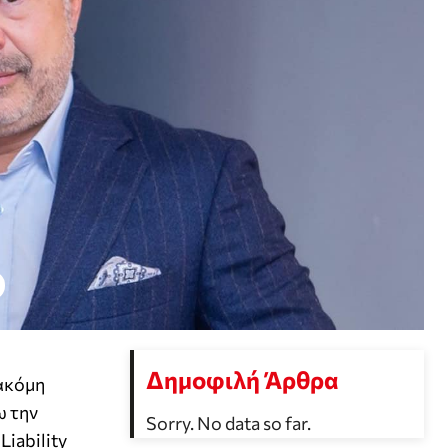
Δημοφιλή Άρθρα
ακόμη
ω την
Sorry. No data so far.
iability