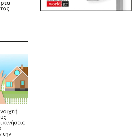
άρτα
ητας
ανοιχτή
ους
ι κινήσεις
α
 την