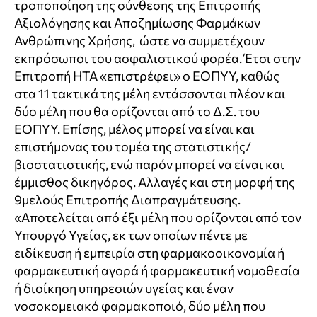
τροποποίηση της σύνθεσης της Επιτροπής
Αξιολόγησης και Αποζημίωσης Φαρμάκων
Ανθρώπινης Χρήσης, ώστε να συμμετέχουν
εκπρόσωποι του ασφαλιστικού φορέα. Έτσι στην
Επιτροπή HTA «επιστρέφει» ο ΕΟΠΥΥ, καθώς
στα 11 τακτικά της μέλη εντάσσονται πλέον και
δύο μέλη που θα ορίζονται από το Δ.Σ. του
ΕΟΠΥΥ. Επίσης, μέλος μπορεί να είναι και
επιστήμονας του τομέα της στατιστικής/
βιοστατιστικής, ενώ παρόν μπορεί να είναι και
έμμισθος δικηγόρος. Αλλαγές και στη μορφή της
9μελούς Επιτροπής Διαπραγμάτευσης.
«Αποτελείται από έξι μέλη που ορίζονται από τον
Υπουργό Υγείας, εκ των οποίων πέντε με
ειδίκευση ή εμπειρία στη φαρμακοοικονομία ή
φαρμακευτική αγορά ή φαρμακευτική νομοθεσία
ή διοίκηση υπηρεσιών υγείας και έναν
νοσοκομειακό φαρμακοποιό, δύο μέλη που