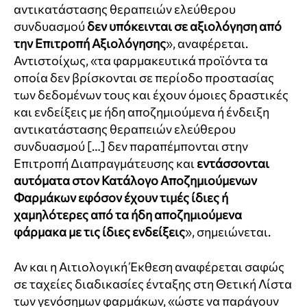
αντικατάστασης θεραπειών ελεύθερου
συνδυασμού
δεν υπόκεινται σε αξιολόγηση από
την Επιτροπή Αξιολόγησης
», αναφέρεται.
Αντιστοίχως, «τα φαρμακευτικά προϊόντα τα
οποία δεν βρίσκονται σε περίοδο προστασίας
των δεδομένων τους και έχουν όμοιες δραστικές
και ενδείξεις με ήδη αποζημιούμενα ή ένδειξη
αντικατάστασης θεραπειών ελεύθερου
συνδυασμού […] δεν παραπέμπονται στην
Επιτροπή Διαπραγμάτευσης και
εντάσσονται
αυτόματα στον Κατάλογο Αποζημιούμενων
Φαρμάκων
εφόσον έχουν τιμές ίδιες ή
χαμηλότερες από τα ήδη αποζημιούμενα
φάρμακα με τις ίδιες ενδείξεις
», σημειώνεται.
Αν και η Αιτιολογική Έκθεση αναφέρεται σαφώς
σε ταχείες διαδικασίες ένταξης στη Θετική Λίστα
των γενόσημων φαρμάκων, «ώστε να παράγουν