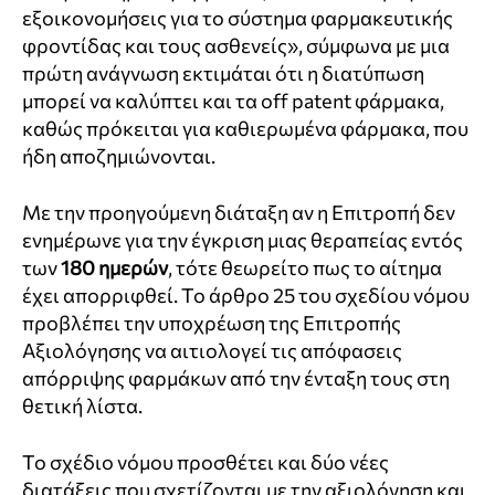
εξοικονομήσεις για το σύστημα φαρμακευτικής
φροντίδας και τους ασθενείς», σύμφωνα με μια
πρώτη ανάγνωση εκτιμάται ότι η διατύπωση
μπορεί να καλύπτει και τα off patent φάρμακα,
καθώς πρόκειται για καθιερωμένα φάρμακα, που
ήδη αποζημιώνονται.
Με την προηγούμενη διάταξη αν η Επιτροπή δεν
ενημέρωνε για την έγκριση μιας θεραπείας εντός
των
180 ημερών
, τότε θεωρείτο πως το αίτημα
έχει απορριφθεί. Το άρθρο 25 του σχεδίου νόμου
προβλέπει την υποχρέωση της Επιτροπής
Αξιολόγησης να αιτιολογεί τις απόφασεις
απόρριψης φαρμάκων από την ένταξη τους στη
θετική λίστα.
Το σχέδιο νόμου προσθέτει και δύο νέες
διατάξεις που σχετίζονται με την αξιολόγηση και