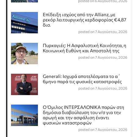
posted on 6 Αυγούστου, 2026
Επίδειξη ισχύος από την Allianz, με
ρεκόρ λειτουργικής κερδοφορίας €4,87
δισ.
posted on 7 Αυγούστου, 2026
Πυρκαγιές: Η Ασφαλιστική Κοινότητα, η
Κοινωνική Ευθύνη και Αποστολή της
posted on 7 Αυγούστου, 2026
Generali: Ισχυρά αποτελέσματα το α΄
6μηνο παρά τις φυσικές καταστροφές
posted on 7 Αυγούστου, 2026
Ο Όμιλος ΙΝΤΕΡΣΑΛΟΝΙΚΑ παρών στη
δημόσια διαβούλευση του ν/σ για την
αρωγή και την ασφάλιση έναντι
φυσικών καταστροφών
posted on 7 Αυγούστου, 2026