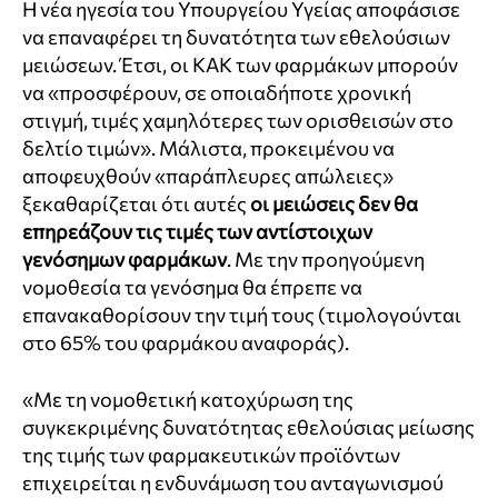
Η νέα ηγεσία του Υπουργείου Υγείας αποφάσισε
να επαναφέρει τη δυνατότητα των εθελούσιων
μειώσεων. Έτσι, οι ΚΑΚ των φαρμάκων μπορούν
να «προσφέρουν, σε οποιαδήποτε χρονική
στιγμή, τιμές χαμηλότερες των ορισθεισών στο
δελτίο τιμών». Μάλιστα, προκειμένου να
αποφευχθούν «παράπλευρες απώλειες»
ξεκαθαρίζεται ότι αυτές
οι μειώσεις δεν θα
επηρεάζουν τις τιμές των αντίστοιχων
γενόσημων φαρμάκων
. Με την προηγούμενη
νομοθεσία τα γενόσημα θα έπρεπε να
επανακαθορίσουν την τιμή τους (τιμολογούνται
στο 65% του φαρμάκου αναφοράς).
«Με τη νομοθετική κατοχύρωση της
συγκεκριμένης δυνατότητας εθελούσιας μείωσης
της τιμής των φαρμακευτικών προϊόντων
επιχειρείται η ενδυνάμωση του ανταγωνισμού