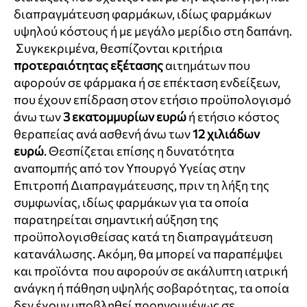
διαπραγμάτευση φαρμάκων, ιδίως φαρμάκων
υψηλού κόστους ή με μεγάλο μερίδιο στη δαπάνη.
Συγκεκριμένα, θεσπίζονται κριτήρια
προτεραιότητας εξέτασης
αιτημάτων που
αφορούν σε φάρμακα ή σε επέκταση ενδείξεων,
που έχουν επίδραση στον ετήσιο προϋπολογισμό
άνω των
3 εκατομμυρίων ευρώ
ή ετήσιο κόστος
θεραπείας ανά ασθενή άνω των
12 χιλιάδων
ευρώ
. Θεσπίζεται επίσης η δυνατότητα
αναπομπής από τον Υπουργό Υγείας στην
Επιτροπή Διαπραγμάτευσης, πριν τη λήξη της
συμφωνίας, ιδίως φαρμάκων για τα οποία
παρατηρείται σημαντική αύξηση της
προϋπολογισθείσας κατά τη διαπραγμάτευση
κατανάλωσης. Ακόμη, θα μπορεί να παραπέμψει
και προϊόντα που αφορούν σε ακάλυπτη ιατρική
ανάγκη ή πάθηση υψηλής σοβαρότητας, τα οποία
δεν έχουν υποβληθεί προηγουμένως σε