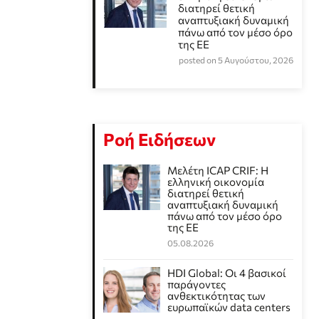
διατηρεί θετική
αναπτυξιακή δυναμική
πάνω από τον μέσο όρο
της ΕΕ
posted on 5 Αυγούστου, 2026
Ροή Ειδήσεων
Μελέτη ICAP CRIF: Η
ελληνική οικονομία
διατηρεί θετική
αναπτυξιακή δυναμική
πάνω από τον μέσο όρο
της ΕΕ
05.08.2026
HDI Global: Οι 4 βασικοί
παράγοντες
ανθεκτικότητας των
ευρωπαϊκών data centers