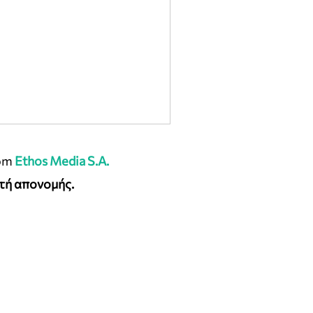
om
Ethos Media S.A.
τή απονομής.