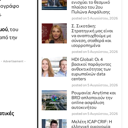
ενισχύει το θεσμικό
σιογράφο
πλαίσιο του 2ου
Πυλώνα Ασφάλισης
η
.
posted on 5 Αυγούστου, 2026
Σ. Σικοτάκη:
μού
, του
Στρατηγική μας είναι
να αναπτυχθούμε με
από την
σύνεση, σταθερά και
ισορροπημένα
posted on 5 Αυγούστου, 2026
HDI Global: Οι 4
- Advertisement -
βασικοί παράγοντες
ανθεκτικότητας των
ευρωπαϊκών data
centers
posted on 5 Αυγούστου, 2026
Ρουμανία: Anytime και
BRD απλοποιούν την
online ασφάλιση
αυτοκινήτου
ατικές
posted on 5 Αυγούστου, 2026
Μελέτη ICAP CRIF: Η
ελληνική οικονομία