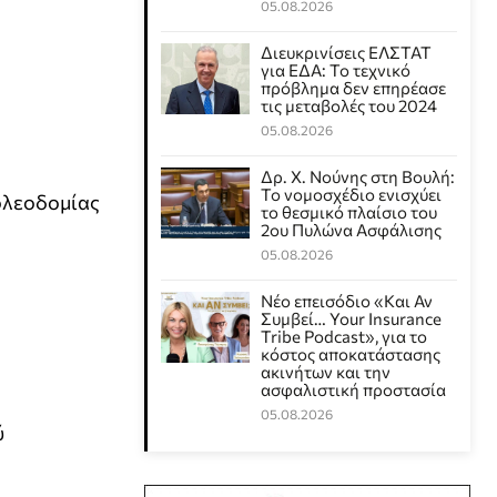
05.08.2026
Διευκρινίσεις ΕΛΣΤΑΤ
για ΕΔΑ: Το τεχνικό
πρόβλημα δεν επηρέασε
τις μεταβολές του 2024
05.08.2026
Δρ. Χ. Νούνης στη Βουλή:
Το νομοσχέδιο ενισχύει
ολεοδομίας
το θεσμικό πλαίσιο του
2ου Πυλώνα Ασφάλισης
05.08.2026
Νέο επεισόδιο «Και Αν
Συμβεί… Your Insurance
Tribe Podcast», για το
κόστος αποκατάστασης
ακινήτων και την
ασφαλιστική προστασία
05.08.2026
ύ