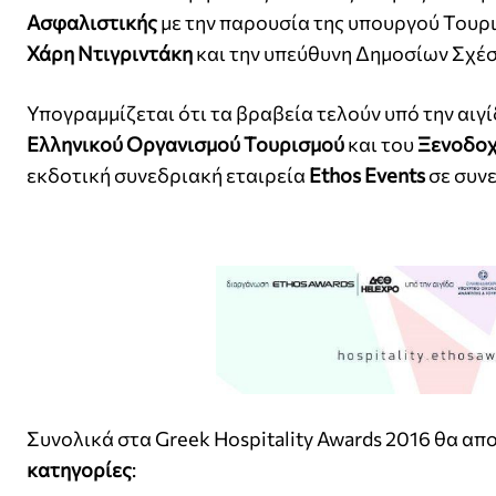
Ασφαλιστικής
με την παρουσία της υπουργού Του
Χάρη Ντιγριντάκη
και την υπεύθυνη Δημοσίων Σχέ
Υπογραμμίζεται ότι τα βραβεία τελούν υπό την αιγ
Ελληνικού Οργανισμού Τουρισμού
και του
Ξενοδοχ
εκδοτική συνεδριακή εταιρεία
Ethos Events
σε συνε
Συνολικά στα Greek Hospitality Awards 2016 θα α
κατηγορίες
: