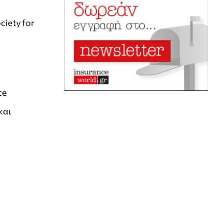
ciety for
)
ce
και