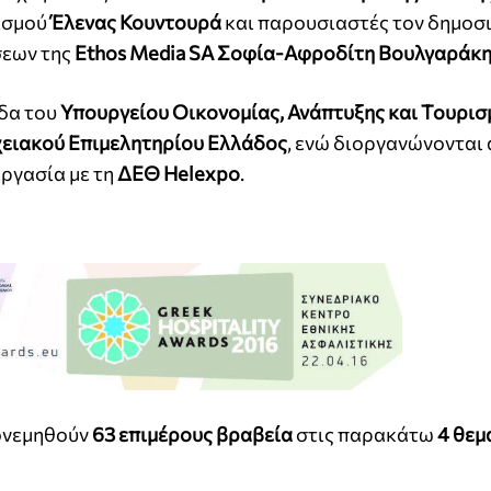
ρισμού
Έλενας Κουντουρά
και παρουσιαστές τον δημο
σεων της
Ethos Media SA
Σοφία-Αφροδίτη Βουλγαράκ
ίδα του
Υπουργείου Οικονομίας, Ανάπτυξης και Τουρισ
ειακού Επιμελητηρίου Ελλάδος
, ενώ διοργανώνονται 
ργασία με τη
ΔΕΘ Helexpo
.
πονεμηθούν
63 επιμέρους βραβεία
στις παρακάτω
4 θεμ