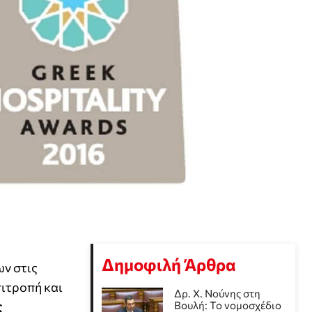
Δημοφιλή Άρθρα
ν στις
πιτροπή και
Δρ. Χ. Νούνης στη
ς
Βουλή: Το νομοσχέδιο