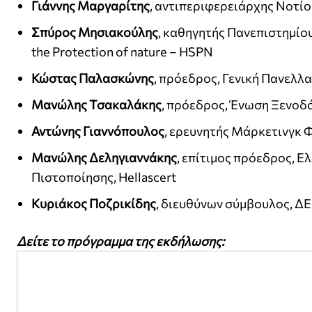
Γιάννης Μαργαρίτης
, αντιπεριφερειάρχης Νοτί
Σπύρος Μησιακούλης
, καθηγητής Πανεπιστημίου,
the Protection of nature – HSPN
Κώστας Παλασκώνης
, πρόεδρος, Γενική Πανελ
Μανώλης Τσακαλάκης
, πρόεδρος, Ένωση Ξενοδ
Αντώνης Γιαννόπουλος
, ερευνητής Μάρκετινγκ Φ
Μανώλης Δεληγιαννάκης
, επίτιμος πρόεδρος, 
Πιστοποίησης, Hellascert
Κυριάκος Ποζρικίδης
, διευθύνων σύμβουλος, 
Δείτε το πρόγραμμα της εκδήλωσης: