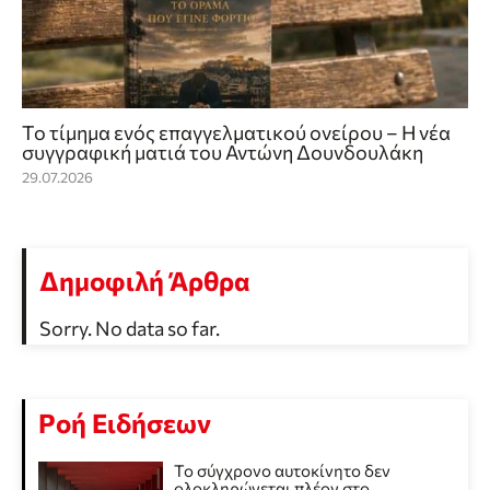
Το τίμημα ενός επαγγελματικού ονείρου – Η νέα
συγγραφική ματιά του Αντώνη Δουνδουλάκη
29.07.2026
Δημοφιλή Άρθρα
Sorry. No data so far.
Ροή Ειδήσεων
Το σύγχρονο αυτοκίνητο δεν
ολοκληρώνεται πλέον στο