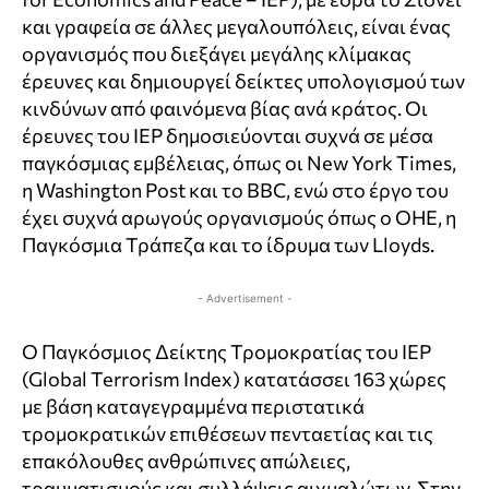
και γραφεία σε άλλες μεγαλουπόλεις, είναι ένας
οργανισμός που διεξάγει μεγάλης κλίμακας
έρευνες και δημιουργεί δείκτες υπολογισμού των
κινδύνων από φαινόμενα βίας ανά κράτος. Οι
έρευνες του IEP δημοσιεύονται συχνά σε μέσα
παγκόσμιας εμβέλειας, όπως οι New York Times,
η Washington Post και το BBC, ενώ στο έργο του
έχει συχνά αρωγούς οργανισμούς όπως ο ΟΗΕ, η
Παγκόσμια Τράπεζα και το ίδρυμα των Lloyds.
- Advertisement -
Ο Παγκόσμιος Δείκτης Τρομοκρατίας του IEP
(Global Terrorism Index) κατατάσσει 163 χώρες
με βάση καταγεγραμμένα περιστατικά
τρομοκρατικών επιθέσεων πενταετίας και τις
επακόλουθες ανθρώπινες απώλειες,
τραυματισμούς και συλλήψεις αιχμαλώτων. Στην