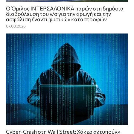
Ο Όμιλος ΙΝΤΕΡΣΑΛΟΝΙΚΑ παρών στη δημόσια
διαβούλευση του ν/σ για την αρωγή και την
ασφάλιση έναντι φυσικών καταστροφών
07.08.2026
Cyber-Crash στη Wall Street: Χάκερ «χτυπούν»