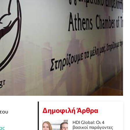
Δημοφιλή Άρθρα
 του
HDI Global: Οι 4
ας
βασικοί παράγοντες