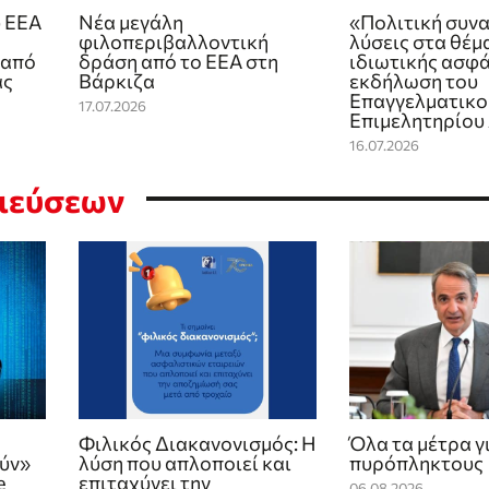
 ΕΕΑ
Νέα μεγάλη
«Πολιτική συνα
φιλοπεριβαλλοντική
λύσεις στα θέμ
 από
δράση από το ΕΕΑ στη
ιδιωτικής ασφά
ας
Βάρκιζα
εκδήλωση του
Επαγγελματικο
17.07.2026
Επιμελητηρίου
16.07.2026
σιεύσεων
Φιλικός Διακανονισμός: Η
Όλα τα μέτρα γ
ούν»
λύση που απλοποιεί και
πυρόπληκτους
e
επιταχύνει την
06.08.2026