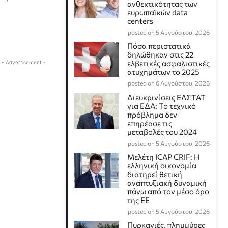
ανθεκτικότητας των
ευρωπαϊκών data
centers
posted on 5 Αυγούστου, 2026
Πόσα περιστατικά
δηλώθηκαν στις 22
ελβετικές ασφαλιστικές
- Advertisement -
ατυχημάτων το 2025
posted on 6 Αυγούστου, 2026
Διευκρινίσεις ΕΛΣΤΑΤ
για ΕΔΑ: Το τεχνικό
πρόβλημα δεν
επηρέασε τις
μεταβολές του 2024
posted on 5 Αυγούστου, 2026
Μελέτη ICAP CRIF: Η
ελληνική οικονομία
διατηρεί θετική
αναπτυξιακή δυναμική
πάνω από τον μέσο όρο
της ΕΕ
posted on 5 Αυγούστου, 2026
Πυρκαγιές, πλημμύρες