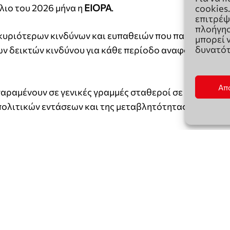
cookies
επιτρέψ
πλοήγησ
μπορεί 
δυνατότ
Απ