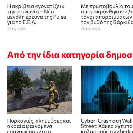
Η ακρίβεια «γονατίζει»
Με πρωτοβουλία του
την κοινωνία – Νέα
απομακρύνθηκαν 2,5
μεγάλη έρευνα της Pulse
τόνοι απορριμμάτων
για το Ε.Ε.Α.
τον βυθό της Βάρκιζ
23.07.2026
20.07.2026
Από την ίδια κατηγορία δημο
Πυρκαγιές, πλημμύρες και
Cyber-Crash στη Wall
ακραία φαινόμενα
Street: Χάκερ «χτυπ
επαναφέρουν στο
κολοσσούς των hedg