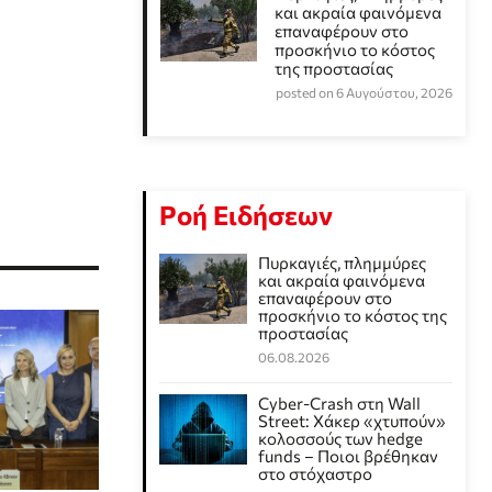
και ακραία φαινόμενα
επαναφέρουν στο
προσκήνιο το κόστος
της προστασίας
posted on 6 Αυγούστου, 2026
Ροή Ειδήσεων
Πυρκαγιές, πλημμύρες
και ακραία φαινόμενα
επαναφέρουν στο
προσκήνιο το κόστος της
προστασίας
06.08.2026
Cyber-Crash στη Wall
Street: Χάκερ «χτυπούν»
κολοσσούς των hedge
funds – Ποιοι βρέθηκαν
στο στόχαστρο