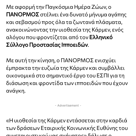
Με αφορμή την Παγκόσμια Ημέρα Ζώων, ο
ΠΑΝΟΡΜΟΣ
στέλνει ένα δυνατό μήνυμα αγάπης
και σεβασμού προς όλα τα ζωντανά πλάσματα,
ανακοινώνοντας την υιοθεσία της Κάρμεν, ενός
αλόγου που φροντίζεται από τον
Ελληνικό
Σύλλογο Προστασίας Ιπποειδών
.
Με αυτή την κίνηση, ο ΠΑΝΟΡΜΟΣ ενισχύει
έμπρακτα την ευζωία της Κάρμεν και συμβάλλει
οικονομικά στο σημαντικό έργο του ΕΣΠΙ για τη
διάσωση και φροντίδα των ιπποειδών που έχουν
ανάγκη.
- Advertisement -
«Η υιοθεσία της Κάρμεν εντάσσεται στην καρδιά
των δράσεων Εταιρικής Κοινωνικής Ευθύνης του
συνεταιριστικού μας σχήματος» δήλωσε ο