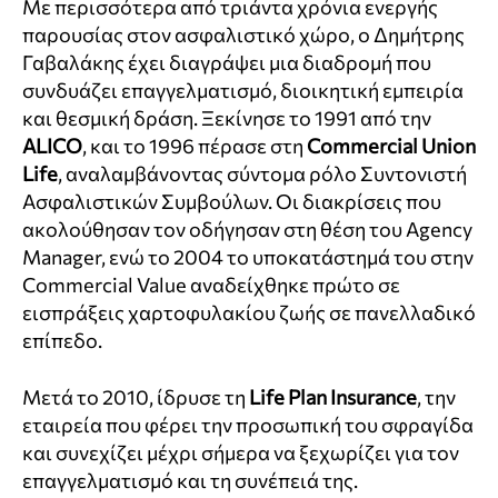
Με περισσότερα από τριάντα χρόνια ενεργής
παρουσίας στον ασφαλιστικό χώρο, ο Δημήτρης
Γαβαλάκης έχει διαγράψει μια διαδρομή που
συνδυάζει επαγγελματισμό, διοικητική εμπειρία
και θεσμική δράση. Ξεκίνησε το 1991 από την
ALICO
, και το 1996 πέρασε στη
Commercial Union
Life
, αναλαμβάνοντας σύντομα ρόλο Συντονιστή
Ασφαλιστικών Συμβούλων. Οι διακρίσεις που
ακολούθησαν τον οδήγησαν στη θέση του Agency
Manager, ενώ το 2004 το υποκατάστημά του στην
Commercial Value αναδείχθηκε πρώτο σε
εισπράξεις χαρτοφυλακίου ζωής σε πανελλαδικό
επίπεδο.
Μετά το 2010, ίδρυσε τη
Life Plan Insurance
, την
εταιρεία που φέρει την προσωπική του σφραγίδα
και συνεχίζει μέχρι σήμερα να ξεχωρίζει για τον
επαγγελματισμό και τη συνέπειά της.