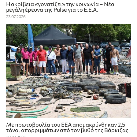
Η ακρίβεια «γονατίζει» την κοινωνία – Νέα
μεγάλη έρευνα της Pulse για το Ε.Ε.Α.
23.07.2026
Με πρωτοβουλία του ΕΕΑ απομακρύνθηκαν 2,5
τόνοι απορριμμάτων από τον βυθό της Βάρκιζας