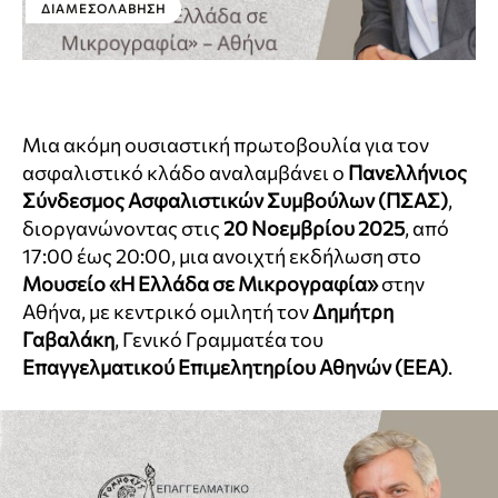
ΔΙΑΜΕΣΟΛΆΒΗΣΗ
Μια ακόμη ουσιαστική πρωτοβουλία για τον
ασφαλιστικό κλάδο αναλαμβάνει ο
Πανελλήνιος
Σύνδεσμος Ασφαλιστικών Συμβούλων (ΠΣΑΣ)
,
διοργανώνοντας στις
20 Νοεμβρίου 2025
, από
17:00 έως 20:00, μια ανοιχτή εκδήλωση στο
Μουσείο «Η Ελλάδα σε Μικρογραφία»
στην
Αθήνα, με κεντρικό ομιλητή τον
Δημήτρη
Γαβαλάκη
, Γενικό Γραμματέα του
Επαγγελματικού Επιμελητηρίου Αθηνών (ΕΕΑ)
.