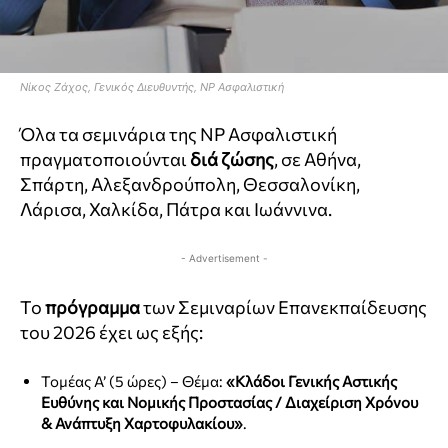
Νίκος Ζάχος, Γενικός Διευθυντής, NP Ασφαλιστική
Όλα τα σεμινάρια της NP Ασφαλιστική
πραγματοποιούνται
διά ζώσης
, σε Αθήνα,
Σπάρτη, Αλεξανδρούπολη, Θεσσαλονίκη,
Λάρισα, Χαλκίδα, Πάτρα και Ιωάννινα.
- Advertisement -
Το
πρόγραμμα
των Σεμιναρίων Επανεκπαίδευσης
του 2026 έχει ως εξής:
Τομέας Α’ (5 ώρες) – Θέμα:
«Κλάδοι Γενικής Αστικής
Ευθύνης και Νομικής Προστασίας / Διαχείριση Χρόνου
& Ανάπτυξη Χαρτοφυλακίου»
.