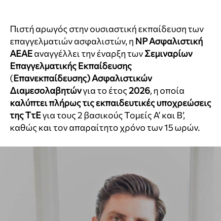
Πιστή αρωγός στην ουσιαστική εκπαίδευση των
επαγγελματιών ασφαλιστών, η
NP
Ασφαλιστική
ΑΕΑΕ
αναγγέλλει την έναρξη των
Σεμιναρίων
Επαγγελματικής Εκπαίδευσης
(
Επανεκπαίδευσης) Ασφαλιστικών
Διαμεσολαβητών
για το έτος
2026
, η οποία
καλύπτει πλήρως τις εκπαιδευτικές υποχρεώσεις
της
ΤτΕ
για τους 2 βασικούς Τομείς Α’ και Β’,
καθώς και τον απαραίτητο χρόνο των 15 ωρών.