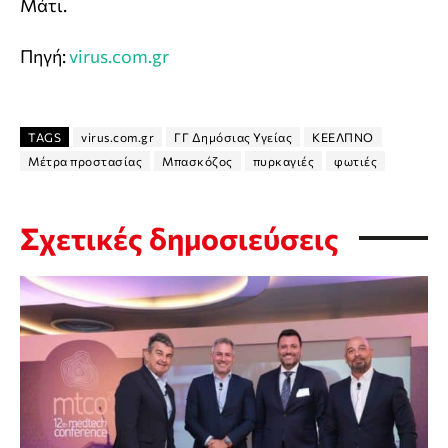
Μάτι.
Πηγή:
virus.com.gr
TAGS
virus.com.gr
ΓΓ Δημόσιας Υγείας
ΚΕΕΛΠΝΟ
Μέτρα προστασίας
Μπασκόζος
πυρκαγιές
φωτιές
Σχετικές δημοσιεύσεις