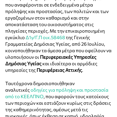
που αναφέρονται σε ενδεδειγμένα μέτρα
πρόληψης και προστασίας, των πολιτών και των
εργαζομένων στον καθαρισμό και στην
αποκατάσταση του οικοσυστήματος στις
πληγείσες περιοχές. Με την επικαιροποιημένη
εγκύκλιο
Δ1γ/Γ.Π οικ.58468
της Γενικής
Γραμματείας Δημόσιας Υγείας, από 26 Ιουλίου,
κοινοποιήθηκαν τα άμεσα μέτρα που οφείλουν να
υλοποιήσουν οι
Περιφερειακές Υπηρεσίες
Δημόσιας Υγείας
και ιδιαίτερα οι αρμόδιες
υπηρεσίες της
Περιφέρειας Αττικής
.
Ταυτόχρονα δημοσιοποιήθηκαν
αναλυτικές
οδηγίες για πρόληψη και προστασία
από το ΚΕΕΛΠΝΟ
, που αφορούν τους κατοίκους
των περιοχών και εστιάζουν κυρίως στις δράσεις
της καθημερινότητας, αμέσως μετά τις
πυρκαγιές, όπως έκθεση σε καπνό, υδροληψία