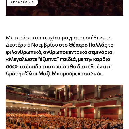
ΕΚΔΗΛΏΣΕΙΣ
Με τεράστια επιτυχία πραγματοποιήθηκε τη
Δευτέρα 5 Νοεμβρίου
στο Θέατρο Παλλάς το
φιλανθρωπικό, ανθρωποκεντρικό σεμινάριο:
«Μεγαλώστε “έξυπνα” παιδιά, με την καρδιά
σας»
, τα έσοδα του οποίου θα διατεθούν στη
δράση
«Όλοι Μαζί Μπορούμε»
του Σκάι.