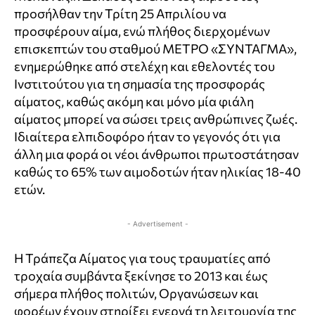
προσήλθαν την Τρίτη 25 Απριλίου να
προσφέρουν αίμα, ενώ πλήθος διερχομένων
επισκεπτών του σταθμού ΜΕΤΡΟ «ΣΥΝΤΑΓΜΑ»,
ενημερώθηκε από στελέχη και εθελοντές του
Ινστιτούτου για τη σημασία της προσφοράς
αίματος, καθώς ακόμη και μόνο μία φιάλη
αίματος μπορεί να σώσει τρεις ανθρώπινες ζωές.
Ιδιαίτερα ελπιδοφόρο ήταν το γεγονός ότι για
άλλη μια φορά οι νέοι άνθρωποι πρωτοστάτησαν
καθώς το 65% των αιμοδοτών ήταν ηλικίας 18-40
ετών.
- Advertisement -
Η Τράπεζα Αίματος για τους τραυματίες από
τροχαία συμβάντα ξεκίνησε το 2013 και έως
σήμερα πλήθος πολιτών, Οργανώσεων και
φορέων έχουν στηρίξει ενεργά τη λειτουργία της