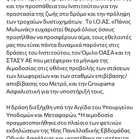
και την προσπάθεια του Ινστιτούτου για την
προστασία της ζωής στο δρόμο και την πρόληψη
των τροχαίων δυστυχημάτων. Το Ι.Ο.ΑΣ. «Πάνος
Μυλωνάς» ευχαριστεί θερμά όλους όσους
προσήλθαν να προσφέρουν αίμα, τους εθελοντές
μας που είναι πάντα δυναμικά παρόντες στις
δράσεις του Ινστιτούτου, τον Όμιλο ΟΑΣΑ και τη
ΣΤΑΣΥ ΑΕ που μετέφεραν το μήνυμα της
Αιμοδοσίας στις οθόνες προβολής των στάσεων
των λεωφορείων και των σταθμών επιβίβασης/
αποβίβασης του Μετρό, και την Groupama
Ασφαλιστική για την υποστήριξή τους.
Η δράση διεξήχθη υπό την Αιγίδα του Υπουργείου
Υποδομών και Μεταφορών. *Η αιμοδοσία
πραγματοποιήθηκε στο πλαίσιο των φετινών
εκδηλώσεων της 16ης Πανελλαδικής Εβδομάδας
Οδικής Ασφάλειας και μετατέθηκε σε μετέπειτα