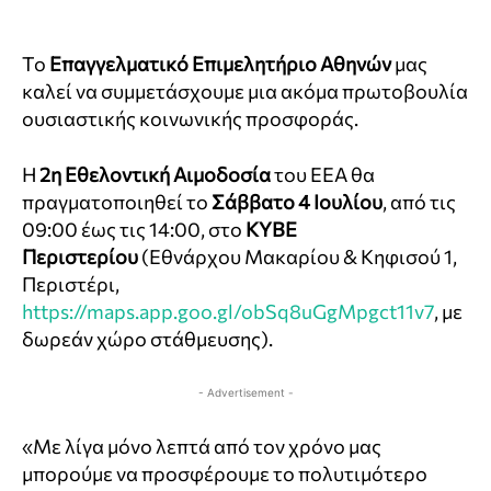
Το
Επαγγελματικό Επιμελητήριο Αθηνών
μας
καλεί να συμμετάσχουμε μια ακόμα πρωτοβουλία
ουσιαστικής κοινωνικής προσφοράς.
Η
2η Εθελοντική Αιμοδοσία
του ΕΕΑ θα
πραγματοποιηθεί το
Σάββατο 4 Ιουλίου
, από τις
09:00 έως τις 14:00, στο
ΚΥΒΕ
Περιστερίου
(Εθνάρχου Μακαρίου & Κηφισού 1,
Περιστέρι,
https://maps.app.goo.gl/obSq8uGgMpgct11v7
, με
δωρεάν χώρο στάθμευσης).
- Advertisement -
«Με λίγα μόνο λεπτά από τον χρόνο μας
μπορούμε να προσφέρουμε το πολυτιμότερο