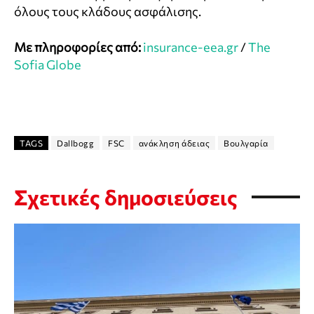
όλους τους κλάδους ασφάλισης.
Με πληροφορίες από:
insurance-eea.gr
/
The
Sofia Globe
TAGS
Dallbogg
FSC
ανάκληση άδειας
Βουλγαρία
Σχετικές δημοσιεύσεις