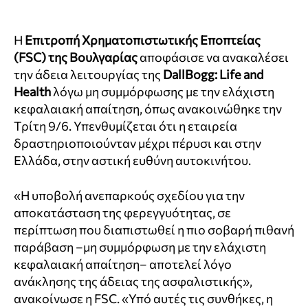
Η
Επιτροπή Χρηματοπιστωτικής Εποπτείας
(FSC)
της Βουλγαρίας
αποφάσισε να ανακαλέσει
την άδεια λειτουργίας της
DallBogg: Life and
Health
λόγω μη συμμόρφωσης με την ελάχιστη
κεφαλαιακή απαίτηση, όπως ανακοινώθηκε την
Τρίτη 9/6. Υπενθυμίζεται ότι η εταιρεία
δραστηριοποιούνταν μέχρι πέρυσι και στην
Ελλάδα, στην αστική ευθύνη αυτοκινήτου.
«Η υποβολή ανεπαρκούς σχεδίου για την
αποκατάσταση της φερεγγυότητας, σε
περίπτωση που διαπιστωθεί η πιο σοβαρή πιθανή
παράβαση –μη συμμόρφωση με την ελάχιστη
κεφαλαιακή απαίτηση– αποτελεί λόγο
ανάκλησης της άδειας της ασφαλιστικής»,
ανακοίνωσε η FSC. «Υπό αυτές τις συνθήκες, η