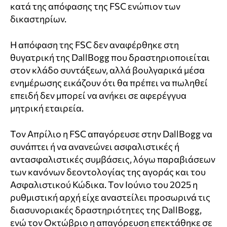
κατά της απόφασης της FSC ενώπιον των
δικαστηρίων.
Η απόφαση της FSC δεν αναφέρθηκε στη
θυγατρική της DallBogg που δραστηριοποιείται
στον κλάδο συντάξεων, αλλά βουλγαρικά μέσα
ενημέρωσης εικάζουν ότι θα πρέπει να πωληθεί
επειδή δεν μπορεί να ανήκει σε αφερέγγυα
μητρική εταιρεία.
Τον Απρίλιο η FSC απαγόρευσε στην DallBogg να
συνάπτει ή να ανανεώνει ασφαλιστικές ή
αντασφαλιστικές συμβάσεις, λόγω παραβιάσεων
των κανόνων δεοντολογίας της αγοράς και του
Ασφαλιστικού Κώδικα. Τον Ιούνιο του 2025 η
ρυθμιστική αρχή είχε αναστείλει προσωρινά τις
διασυνοριακές δραστηριότητες της DallBogg,
ενώ τον Οκτώβριο η απαγόρευση επεκτάθηκε σε