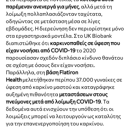
παρέμεναν ανενεργά για μήνες
, αλλά μετά τη
λοίμωξη πολλαπλασιάζονταν ταχύτατα,
οδηγώντας σε μετάσταση μέσα σε λίγες
εβδομάδες. Η διερεύνηση δεν περιορίστηκε μόνο
στα εργαστηριακά μοντέλα. Στο UK Biobank
διαπιστώθηκε ότι
καρκινοπαθείς σε ύφεση που
είχαν νοσήσει από COVID-19
το 2020
παρουσίασαν σχεδόν διπλάσιο κίνδυνο θανάτου
σε σχέση με όσους δεν είχαν νοσήσει.
Παράλληλα, στη
βάση Flatiron
Health
μελετήθηκαν περίπου 37.000 γυναίκες σε
ύφεση από καρκίνο μαστού και καταγράφηκε
αυξημένη πιθανότητα
μεταστάσεων στους
πνεύμονες μετά από λοίμωξη COVID-19
. Τα
δεδομένα αυτά ενισχύουν την υπόθεση ότι οι
λοιμώξεις μπορεί να λειτουργούν ως καταλύτης
για την επανενεργοποίηση του καρκίνου.