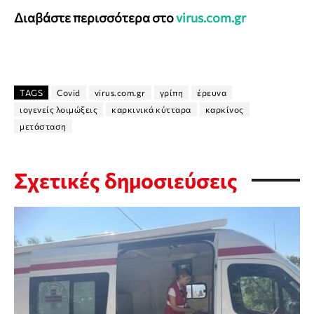
Διαβάστε περισσότερα στο
virus.com.gr
TAGS
Covid
virus.com.gr
γρίπη
έρευνα
ιογενείς λοιμώξεις
καρκινικά κύτταρα
καρκίνος
μετάσταση
Σχετικές δημοσιεύσεις