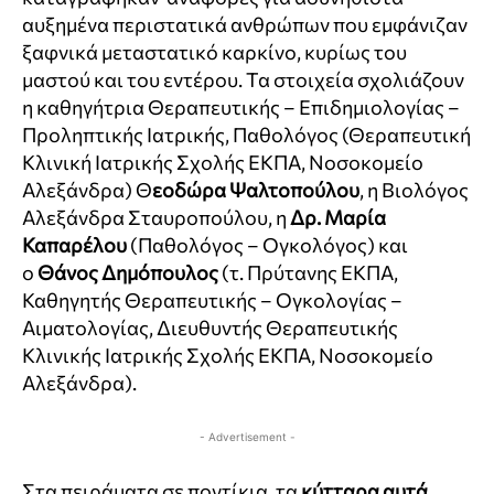
αυξημένα περιστατικά ανθρώπων που εμφάνιζαν
ξαφνικά μεταστατικό καρκίνο, κυρίως του
μαστού και του εντέρου. Τα στοιχεία σχολιάζουν
η καθηγήτρια Θεραπευτικής – Επιδημιολογίας –
Προληπτικής Ιατρικής, Παθολόγος (Θεραπευτική
Κλινική Ιατρικής Σχολής ΕΚΠΑ, Νοσοκομείο
Αλεξάνδρα) Θ
εοδώρα Ψαλτοπούλου
, η Βιολόγος
Αλεξάνδρα Σταυροπούλου, η
Δρ. Μαρία
Καπαρέλου
(Παθολόγος – Ογκολόγος) και
ο
Θάνος Δημόπουλος
(τ. Πρύτανης ΕΚΠΑ,
Καθηγητής Θεραπευτικής – Ογκολογίας –
Αιματολογίας, Διευθυντής Θεραπευτικής
Κλινικής Ιατρικής Σχολής ΕΚΠΑ, Νοσοκομείο
Αλεξάνδρα).
- Advertisement -
Στα πειράματα σε ποντίκια, τα
κύτταρα αυτά