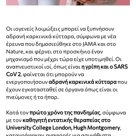
Οι ιογενείς λοιμώξεις μπορεί να ξυπνήσουν
αδρανή καρκινικά κύτταρα, σύμφωνα με νέα
έρευνα που δημοσιεύθηκε στο JAMA και στο
Nature, και φέρνει στο προσκήνιο έναν
μηχανισμό που μέχρι τώρα είχε υποτιμηθεί. Οι
αναπνευστικοί ιοί, όπως είναι
η γρίπη και ο SARS
CoV 2
, φαίνεται ότι μπορούν να
ενεργοποιήσουν
αδρανή καρκινικά κύτταρα
που
έχουν εγκατασταθεί σε όργανα όπως είναι οι
πνεύμονες ή το ήπαρ.
Κατά τον
πρώτο χρόνο της πανδημίας
, σύμφωνα
με τον
καθηγητή εντατικής θεραπείας στο
University College London, Hugh Montgomery
,
καταγράφηκαν αναφορές για ασυνήθιστα