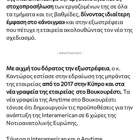
στοχοπροσήλωση
των εργαζομένων της σε όλα
τα τμήματα και τις βαθμίδες,
δίνοντας ιδιαίτερη
έμφαση στο «άνοιγμα»
και στην εξωστρέφεια
που πέτυχε η εταιρεία ακολουθώντας τον νέο της
σχεδιασμό.
- Advertisement -
Με αιχμή του δόρατος την εξωστρέφεια
, ο κ.
Καντώρος εστίασε στην εδραίωση της μπράντας
της εταιρείας
από το 2017 στην Κύπρο και στα
νέα γραφεία της εταιρείας στο Βουκουρέστι
. Τα
νέα γραφεία της
Anytime
στο Βουκουρέστι
τόνισε ότι δημιουργούν τις προϋποθέσεις για την
ανάπτυξη της
Interamerican
σε 6 χώρες της
Νοτιοανατολικής Ευρώπης.
Σήμερα η Interamerican και η Anytime