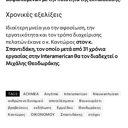
Χρονικές εξελίξεις
Ιδιαίτερη μνεία για την αφοσίωση, την
εργατικότητα και τον τρόπο διαχείρισης
πελατών έκανε ο κ. Καντώρος
στον κ.
Σπαντιδάκη, τον οποίο μετά από 31 χρόνια
εργασίας στην
Interamerican
θα τον διαδεχτεί ο
Μιχάλης Θεοδωράκης
.
TAGS
ACHMEA
Anytime
Interamerican
Nieuwenhuizen
ανθρώπινο δυναμικό
αποτελέσματα
Βουκουρέστι
βραβεύσεις
εκδήλωση
Ερμείδου
Θεοδωράκης
Καντώρος
ΟΙΚΟΝΟΜΟΥ
Σπαντιδάκης
στόχοι