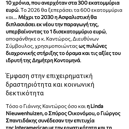
10 χρόνια, που ανερχόταν στα 300 εκατομμύρια
ευρώ
. Το 2026 θα ξεπεράσει τα 600 εκατομμύρια
και…
Μ
έχρι το 2030 η Ασφαλιστική θα
διπλασιάσει εκ νέου την παραγωγή της,
υπερβαίνοντας το 1 δισεκατομμύριο ευρώ
,
αποφάνθηκε ο κ. Καντώρος, Διευθύνων
Σύμβουλος, χρησιμοποιώντας
ως πυλώνες
διαχρονικής στήριξης το όραμα και τις αξίες του
ιδρυτή της Δημήτρη Κοντομηνά
.
Έμφαση στην επιχειρηματική
δραστηριότητα και κοινωνική
δεκτικότητα
Τόσο ο Γιάννης Καντώρος όσο και
η Linda
Nieuwenhuizen, ο Σπύρος Οικονόμου, ο
Γιώργος
Σπαντιδάκης
συνέδεσαν την επιτυχία
της
Interamerican
με τ
ην εργατικότητα και τη