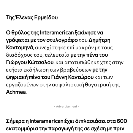
Της Έλενας Ερμείδου
Ο θρύλος της
Interamerican
ξεκίνησε να
γράφεται με τον στυλογράφο
του
Δημήτρη
Κοντομηνά
, συνεχίστηκε επί μακράν με τους
διαδόχους του, τελευταία
με την πένα του
Γιώργου Κώτσαλου
, και αποτυπώθηκε χτες στην
ετήσια εκδήλωση των βραβεύσεων
με την
ψηφιακή πένα του Γιάννη Καντώρου
και των
εργαζομένων στην ασφαλιστική θυγατρική της
Achmea
.
- Advertisement -
Σήμερα η
Interamerican
έχει διπλασιάσει στα 600
εκατομμύρια την παραγωγή της σε σχέση με πριν