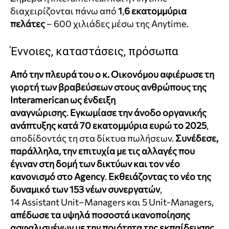
διαχειρίζονται πάνω από
1
,
6 εκατομμύρια
πελάτες
– 600 χιλιάδες μέσω της Anytime.
Έννοιες, καταστάσεις, πρόσωπα
Από την πλευρά του ο κ. Οικονόμου αφιέρωσε τη
γιορτή των βραβεύσεων στους ανθρώπους της
Interamerican
ως ένδειξη
αναγνώρισης
.
Εγκωμίασε την άνοδο οργανικής
ανάπτυξης κατά 70 εκατομμύρια ευρώ το 2025
,
αποδίδοντάς τη στα δίκτυα πωλήσεων.
Συνέδεσε,
παράλληλα, την επιτυχία με τις αλλαγές που
έγιναν στη δομή των δικτύων και τον νέο
κανονισμό στο
Agency
.
Εκθειάζοντας το νέο της
δυναμικό των 153 νέων συνεργατών
,
14
Assistant
Unit
–
Managers
και 5 Unit-Managers,
απέδωσε
τα υψηλά ποσοστά ικανοποίησης
ασφαλισμένων με την ποιότητα της εκπαίδευσης
.