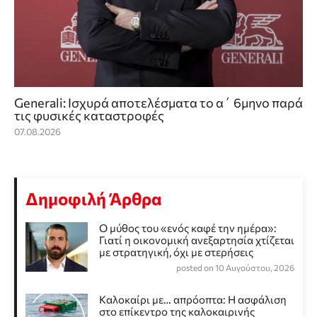
Generali: Ισχυρά αποτελέσματα το α΄ 6μηνο παρά
τις φυσικές καταστροφές
07.08.2026
Δημοφιλή Άρθρα
Ο μύθος του «ενός καφέ την ημέρα»:
Γιατί η οικονομική ανεξαρτησία χτίζεται
με στρατηγική, όχι με στερήσεις
posted on 10 Αυγούστου, 2026
Καλοκαίρι με… απρόοπτα: Η ασφάλιση
στο επίκεντρο της καλοκαιρινής