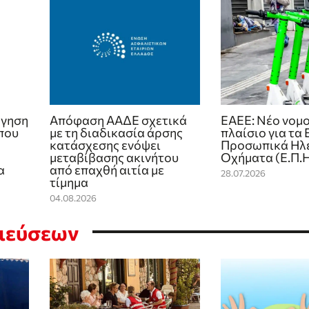
όγηση
Απόφαση ΑΑΔΕ σχετικά
ΕΑΕΕ: Νέο νομ
που
με τη διαδικασία άρσης
πλαίσιο για τα
κατάσχεσης ενόψει
Προσωπικά Ηλ
μεταβίβασης ακινήτου
Οχήματα (Ε.Π.Η
α
από επαχθή αιτία με
28.07.2026
τίμημα
04.08.2026
σιεύσεων