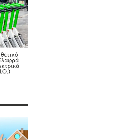
οθετικό
 Ελαφρά
εκτρικά
.Ο.)