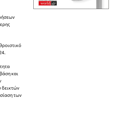
ιρήσεων
θερης
αθροιστικό
24.
ότητα
 βάση και
ν
ν δεικτών
υσίαση των