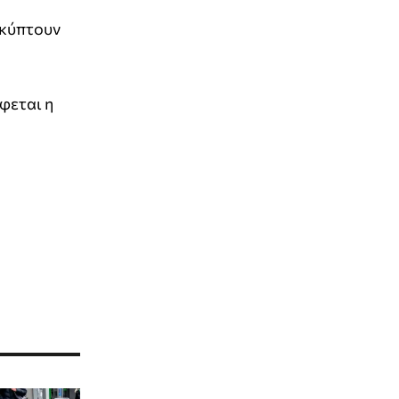
οκύπτουν
φεται η