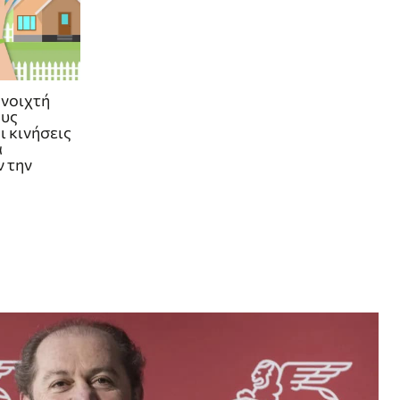
ανοιχτή
ους
ι κινήσεις
α
 την