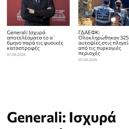
Generali: Ισχυρά
ΓΔΑΕΦΚ:
αποτελέσματα το α΄
Ολοκληρώθηκαν 325
6μηνο παρά τις φυσικές
αυτοψίες στις πληγε
καταστροφές
από τις πυρκαγιές
περιοχές
07.08.2026
07.08.2026