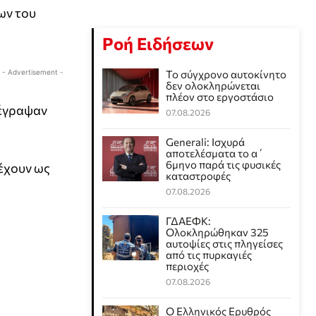
ων του
Ροή Ειδήσεων
- Advertisement -
Το σύγχρονο αυτοκίνητο
δεν ολοκληρώνεται
πλέον στο εργοστάσιο
τέγραψαν
07.08.2026
Generali: Ισχυρά
αποτελέσματα το α΄
6μηνο παρά τις φυσικές
έχουν ως
καταστροφές
07.08.2026
ΓΔΑΕΦΚ:
Ολοκληρώθηκαν 325
αυτοψίες στις πληγείσες
από τις πυρκαγιές
περιοχές
07.08.2026
Ο Ελληνικός Ερυθρός