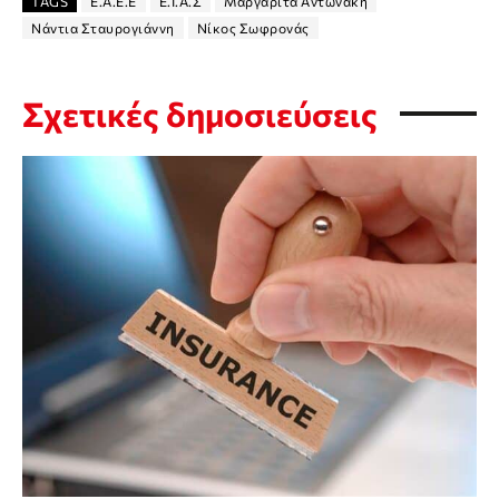
TAGS
Ε.Α.Ε.Ε
Ε.Ι.Α.Σ
Μαργαρίτα Αντωνάκη
Νάντια Σταυρογιάννη
Νίκος Σωφρονάς
Σχετικές δημοσιεύσεις