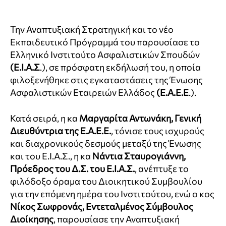
Την Αναπτυξιακή Στρατηγική και το νέο
Εκπαιδευτικό Πρόγραμμά του παρουσίασε το
Ελληνικό Ινστιτούτο Ασφαλιστικών Σπουδών
(Ε.Ι.Α.Σ
.), σε πρόσφατη εκδήλωσή του, η οποία
φιλοξενήθηκε στις εγκαταστάσεις της Ένωσης
Ασφαλιστικών Εταιρειών Ελλάδος
(Ε.Α.Ε.Ε
.).
Κατά σειρά, η κα
Μαργαρίτα Αντωνάκη, Γενική
Διευθύντρια της Ε.Α.Ε.Ε.
, τόνισε τους ισχυρούς
και διαχρονικούς δεσμούς μεταξύ της Ένωσης
και του Ε.Ι.Α.Σ., η κα
Νάντια Σταυρογιάννη,
Πρόεδρος του Δ.Σ. του Ε.Ι.Α.Σ.
, ανέπτυξε το
φιλόδοξο όραμα του Διοικητικού Συμβουλίου
για την επόμενη ημέρα του Ινστιτούτου, ενώ ο κος
Νίκος Σωφρονάς, Εντεταλμένος Σύμβουλος
Διοίκησης
, παρουσίασε την Αναπτυξιακή