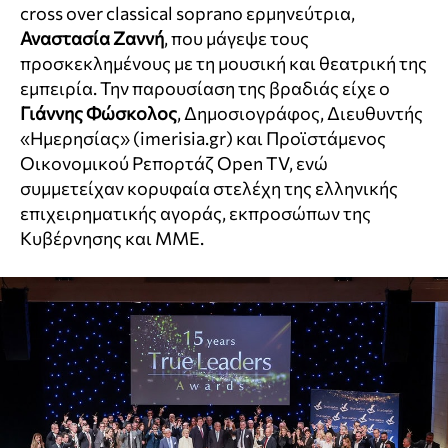
cross over classical soprano ερμηνεύτρια,
Αναστασία Ζαννή
, που μάγεψε τους
προσκεκλημένους με τη μουσική και θεατρική της
εμπειρία. Την παρουσίαση της βραδιάς είχε ο
Γιάννης Φώσκολος
, Δημοσιογράφος, Διευθυντής
«Ημερησίας» (imerisia.gr) και Προϊστάμενος
Οικονομικού Ρεπορτάζ Open TV, ενώ
συμμετείχαν κορυφαία στελέχη της ελληνικής
επιχειρηματικής αγοράς, εκπροσώπων της
Κυβέρνησης και ΜΜΕ.