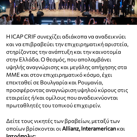
Η ICAP CRIF συνεχίζει αδιάκοπα να αναδεικνύει
και να επιβραβεύει την επιχειρηματική αριστεία,
στηρίζοντας την ανάπτυξη και την καινοτομία
στην Ελλάδα. O θεσμός, που απολαμβάνει
υψηλής αναγνώρισης και μεγάλης απήχησης στα
ΜΜΕ και στον επιχειρηματικό κόσμο, έχει
επεκταθεί σε Βουλγαρία και Ρουμανία,
προσφέροντας αναγνώριση υψηλού κύρους στις
εταιρείες ή/και ομίλους που αναδεικνύονται
πρωταθλητές του τοπικού επιχειρείν.
Δείτε τους νικητές των βραβείων, μεταξύ των
οποίων βρίσκονται οι
Allianz, Interamerican
και
Ιατρόπολις
: