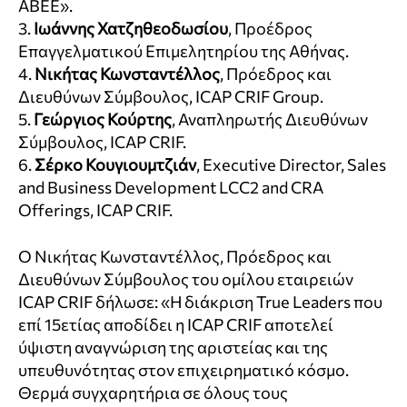
ΑΒΕΕ».
3.
Ιωάννης Χατζηθεοδωσίου
, Προέδρος
Επαγγελματικού Επιμελητηρίου της Αθήνας.
4.
Νικήτας Κωνσταντέλλος
, Πρόεδρος και
Διευθύνων Σύμβουλος, ICAP CRIF Group.
5.
Γεώργιος Κούρτης
, Αναπληρωτής Διευθύνων
Σύμβουλος, ICAP CRIF.
6.
Σέρκο Κουγιουμτζιάν
, Executive Director, Sales
and Business Development LCC2 and CRA
Offerings, ICAP CRIF.
Ο Νικήτας Κωνσταντέλλος, Πρόεδρος και
Διευθύνων Σύμβουλος του ομίλου εταιρειών
ICAP CRIF δήλωσε: «Η διάκριση True Leaders που
επί 15ετίας αποδίδει η ICAP CRIF αποτελεί
ύψιστη αναγνώριση της αριστείας και της
υπευθυνότητας στον επιχειρηματικό κόσμο.
Θερμά συγχαρητήρια σε όλους τους