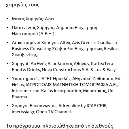
χορηγίες τους:
Μέγας Χορηγός: Avax.
Πλατινένιος Χορηγός: Δημόσια Επιχείρηση
Ηλεκτρισμού (Δ.Ε.Η.).
Διακεκριμένοi Χορηγoί: Αltex, Avis Greece, Diadikasia
Business Consulting Σύμβουλοι Επιχειρήσεων, Resilux,
Σκλαβενίτης.
Χορηγοί: Διεθνής Αερολιμένας Αθηνών, ΚaffeaTera
Food & Drinks, Nova Constructions S.A. & Lux & Easy.
Υποστηρικτές: AΓΕΤ Ηρακλής, Αθηναϊκή Ζυθοποιία, Edil
Hellas, ΙΑΤΡΟΠΟΛΙΣ ΜΑΓΝΗΤΙΚΗ ΤΟΜΟΓΡΑΦΙΑ Α.Ε.,
Ιnteramerican, Κallas Incorporation, Μουστάκας, Uni-
Pharma.
Xορηγoι Επικοινωνίας: Adrenaline by ICAP CRIF,
imerissia.gr, Open TV Channel.
Το πρόγραμμα, πλαισιώθηκε από τη διεθνoύς