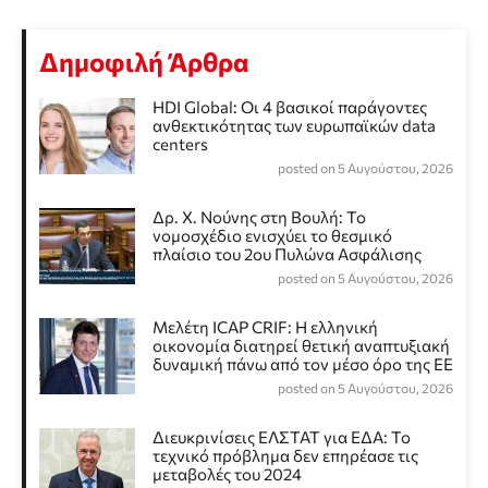
Δημοφιλή Άρθρα
HDI Global: Οι 4 βασικοί παράγοντες
ανθεκτικότητας των ευρωπαϊκών data
centers
posted on 5 Αυγούστου, 2026
Δρ. Χ. Νούνης στη Βουλή: Το
νομοσχέδιο ενισχύει το θεσμικό
πλαίσιο του 2ου Πυλώνα Ασφάλισης
posted on 5 Αυγούστου, 2026
Μελέτη ICAP CRIF: Η ελληνική
οικονομία διατηρεί θετική αναπτυξιακή
δυναμική πάνω από τον μέσο όρο της ΕΕ
posted on 5 Αυγούστου, 2026
Διευκρινίσεις ΕΛΣΤΑΤ για ΕΔΑ: Το
τεχνικό πρόβλημα δεν επηρέασε τις
μεταβολές του 2024