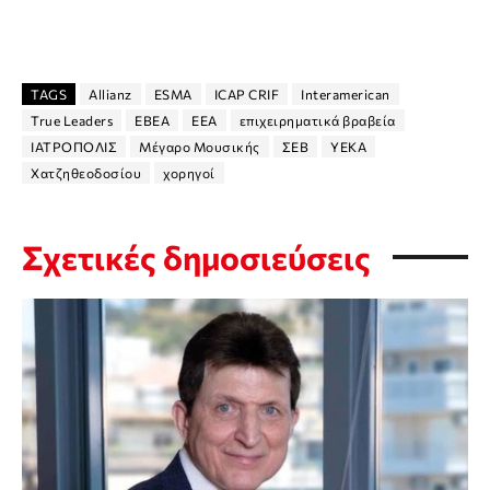
TAGS
Allianz
ESMA
ICAP CRIF
Interamerican
True Leaders
ΕΒΕΑ
ΕΕΑ
επιχειρηματικά βραβεία
ΙΑΤΡΟΠΟΛΙΣ
Μέγαρο Μουσικής
ΣΕΒ
ΥΕΚΑ
Χατζηθεοδοσίου
χορηγοί
Σχετικές δημοσιεύσεις