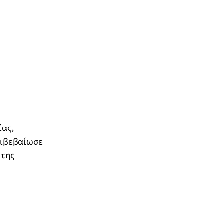
ίας,
πιβεβαίωσε
 της