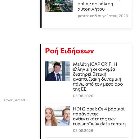
online ασφάλιση
αυτοκινήτου
posted on 5 Αυγούστου, 2026
Ροή Ειδήσεων
Μελέτη ICAP CRIF: Η
ελληνική οικονομία
διατηρεί θετική
αναπτυξιακή δυναμική
πάνω από τον μέσο όρο
της ΕΕ
05.08.2026
- Advertisement -
HDI Global: Οι 4 βασικοί
παράγοντες
ανθεκτικότητας των
ευρωπαϊκών data centers
05.08.2026