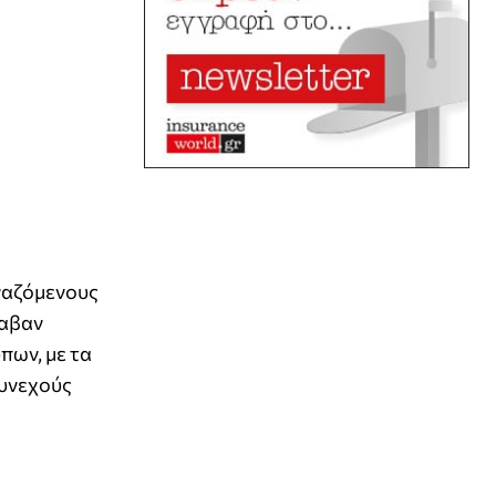
ργαζόμενους
λαβαν
πων, με τα
συνεχούς