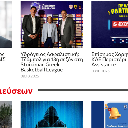
ος
Υδρόγειος Ασφαλιστική:
Επίσημος Χορη
ΜΙΣ
Τζάμπολ για 13η σεζόν στη
ΚΑΕ Περιστέρι 
Stoiximan Greek
Assistance
Basketball League
03.10.2025
09.10.2025
σιεύσεων