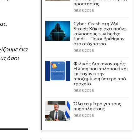
προστασίας
06.08.2026
ας,
Cyber-Crash στη Wall
Street: Χάκερ «χτυπούν»
κολοσσούς των hedge
funds – Ποιοι βρέθηκαν
στο στόχαστρο
ίζουμε ένα
06.08.2026
ους όσοι
Φιλικός Διακανονισμός:
Η λύση που απλοποιεί και
επιταχύνει την
αποζημίωση ύστερα από
τροχαίο
06.08.2026
Όλα τα μέτρα για τους
πυρόπληκτους
06.08.2026