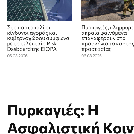
Στο πορτοκαλί οι
Πυρκαγιές, πλημμύρε
κίνδυνοι αγοράς και
ακραία φαινόμενα
κυβερνοχώρου σύμφωνα
επαναφέρουν στο
με το τελευταίο Risk
προσκήνιο το κόστος
Dasboard της EIOPA
προστασίας
06.08.2026
06.08.2026