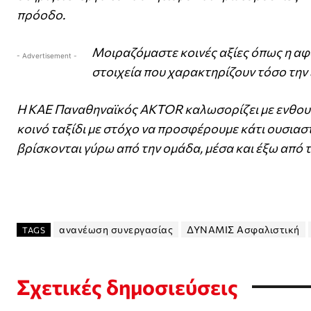
πρόοδο.
Μοιραζόμαστε κοινές αξίες όπως η αφο
- Advertisement -
στοιχεία που χαρακτηρίζουν τόσο την ε
Η ΚΑΕ Παναθηναϊκός AKTOR καλωσορίζει με ενθουσι
κοινό ταξίδι με στόχο να προσφέρουμε κάτι ουσιαστ
βρίσκονται γύρω από την ομάδα, μέσα και έξω από 
ανανέωση συνεργασίας
ΔΥΝΑΜΙΣ Ασφαλιστική
TAGS
Σχετικές δημοσιεύσεις