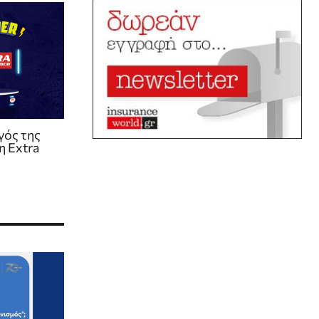
γός της
η Extra