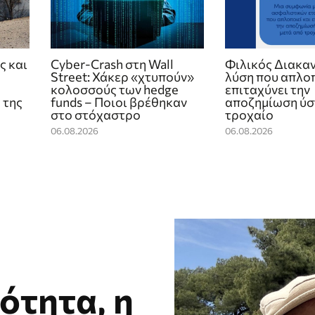
ς και
Cyber-Crash στη Wall
Φιλικός Διακαν
Street: Χάκερ «χτυπούν»
λύση που απλοπ
κολοσσούς των hedge
επιταχύνει την
 της
funds – Ποιοι βρέθηκαν
αποζημίωση ύσ
στο στόχαστρο
τροχαίο
06.08.2026
06.08.2026