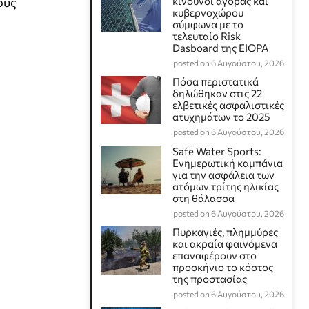
ους
κίνδυνοι αγοράς και
κυβερνοχώρου
σύμφωνα με το
τελευταίο Risk
Dasboard της EIOPA
posted on 6 Αυγούστου, 2026
Πόσα περιστατικά
δηλώθηκαν στις 22
ελβετικές ασφαλιστικές
ατυχημάτων το 2025
posted on 6 Αυγούστου, 2026
Safe Water Sports:
Eνημερωτική καμπάνια
για την ασφάλεια των
ατόμων τρίτης ηλικίας
στη θάλασσα
posted on 6 Αυγούστου, 2026
Πυρκαγιές, πλημμύρες
και ακραία φαινόμενα
επαναφέρουν στο
προσκήνιο το κόστος
της προστασίας
posted on 6 Αυγούστου, 2026