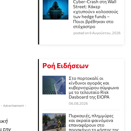
Cyber-Crash στη Wall
Street: Χάκερ
«χτυπούν» κολοσσούς
των hedge funds –
Ποιοι βρέθηκαν στο
στόχαστρο
posted on 6 Αυγούστου, 2026
Ροή Ειδήσεων
Στο πορτοκαλί οι
κίνδυνοι αγοράς και
κυβερνοχώρου σύμφωνα
με το τελευταίο Risk
Dasboard της EIOPA
06.08.2026
- Advertisement -
Πυρκαγιές, πλημμύρες
ική
και ακραία φαινόμενα
επαναφέρουν στο
ι την
προσκήνιο το κόστος της