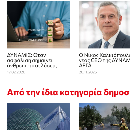
ΔΥΝΑΜΙΣ: Όταν
Ο Νίκος Χαλκιόπουλ
ασφάλιση σημαίνει
νέος CEO της ΔΥΝΑ
άνθρωποι και λύσεις
ΑΕΓΑ
17.02.2026
26.11.2025
Από την ίδια κατηγορία δημο