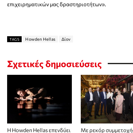
επιχειρηματικών μας δραστηριοτήτων».
Howden Hellas
Δίον
TAGS
Σχετικές δημοσιεύσεις
Η Howden Hellas επενδύει
Με ρεκόρ συμμετοχή