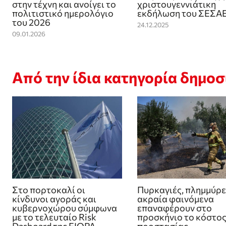
στην τέχνη και ανοίγει το
χριστουγεννιάτικη
πολιτιστικό ημερολόγιο
εκδήλωση του ΣΕΣΑ
του 2026
24.12.2025
09.01.2026
Από την ίδια κατηγορία δημο
Στο πορτοκαλί οι
Πυρκαγιές, πλημμύρε
κίνδυνοι αγοράς και
ακραία φαινόμενα
κυβερνοχώρου σύμφωνα
επαναφέρουν στο
με το τελευταίο Risk
προσκήνιο το κόστος