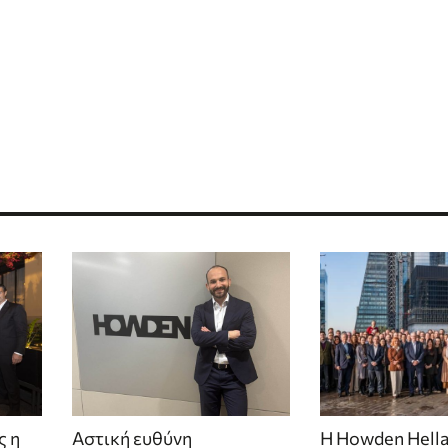
ς η
Αστική ευθύνη
Η Howden Hella