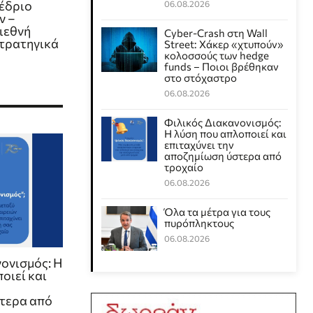
έδριο
06.08.2026
ν –
ιεθνή
Cyber-Crash στη Wall
στρατηγικά
Street: Χάκερ «χτυπούν»
κολοσσούς των hedge
funds – Ποιοι βρέθηκαν
στο στόχαστρο
06.08.2026
Φιλικός Διακανονισμός:
Η λύση που απλοποιεί και
επιταχύνει την
αποζημίωση ύστερα από
τροχαίο
06.08.2026
Όλα τα μέτρα για τους
πυρόπληκτους
06.08.2026
ονισμός: Η
οιεί και
τερα από