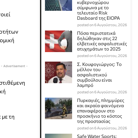
κυβερνοχώρου
σύμφωνα με το
τελευταίο Risk
οιεί
Dasboard της EIOPA
posted on 6 Αυγούστου, 2026
ιοτήτων
Πόσα περιστατικά
δηλώθηκαν στις 22
νομική
ελβετικές ασφαλιστικές
ατυχημάτων το 2025
posted on 6 Αυγούστου, 2026
Σ. Κουφογιώργος: To
- Advertisement -
μέλλον του
ασφαλιστικού
συμβούλου είναι
στιθέμενη
λαμπρό
ική
posted on 6 Αυγούστου, 2026
Πυρκαγιές, πλημμύρες
και ακραία φαινόμενα
επαναφέρουν στο
 με τη
προσκήνιο το κόστος
της προστασίας
posted on 6 Αυγούστου, 2026
Safe Water Sports: