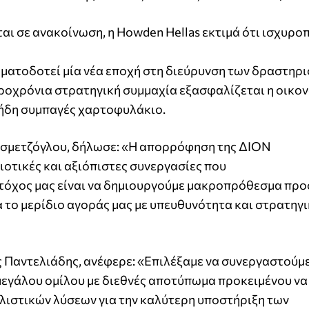
ι σε ανακοίνωση, η Howden Hellas εκτιμά ότι ισχυροπ
ματοδοτεί μία νέα εποχή στη διεύρυνση των δραστηρ
ροχρόνια στρατηγική συμμαχία εξασφαλίζεται η οικο
α ήδη συμπαγές χαρτοφυλάκιο.
σμετζόγλου, δήλωσε: «Η απορρόφηση της ΔΙΟΝ
ιοτικές και αξιόπιστες συνεργασίες που
Στόχος μας είναι να δημιουργούμε μακροπρόθεσμα προ
α το μερίδιο αγοράς μας με υπευθυνότητα και στρατηγ
Παντελιάδης, ανέφερε: «Επιλέξαμε να συνεργαστούμε
μεγάλου ομίλου με διεθνές αποτύπωμα προκειμένου να
ιστικών λύσεων για την καλύτερη υποστήριξη των