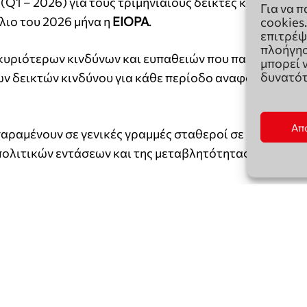
Για να 
cookies
επιτρέψ
πλοήγησ
μπορεί 
δυνατότ
Απ