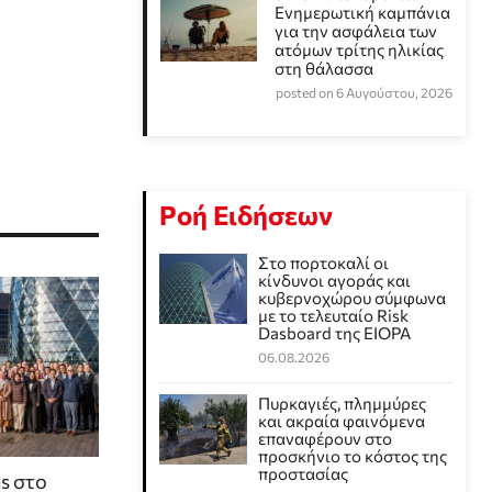
Eνημερωτική καμπάνια
για την ασφάλεια των
ατόμων τρίτης ηλικίας
στη θάλασσα
posted on 6 Αυγούστου, 2026
Ροή Ειδήσεων
Στο πορτοκαλί οι
κίνδυνοι αγοράς και
κυβερνοχώρου σύμφωνα
με το τελευταίο Risk
Dasboard της EIOPA
06.08.2026
Πυρκαγιές, πλημμύρες
και ακραία φαινόμενα
επαναφέρουν στο
προσκήνιο το κόστος της
προστασίας
s στο