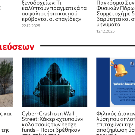
ξενοδοχείων: Τι
Παγκόσμιο Συν
Ε
καλύπτουν πραγματικά τα
Φυσικών Πόρω
ασφαλιστήρια και πού
Συμμετοχή με δ
κρύβονται οι «παγίδες»
βαρύτητα και 
μηνύματα
22.12.2025
12.12.2025
σιεύσεων
ς και
Cyber-Crash στη Wall
Φιλικός Διακαν
Street: Χάκερ «χτυπούν»
λύση που απλοπ
κολοσσούς των hedge
επιταχύνει την
 της
funds – Ποιοι βρέθηκαν
αποζημίωση ύσ