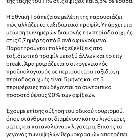
της τάξης του 11% στις αφίξεις και 5,5% σε έσοδα.
Η Εθνική Τράπεζα σε μελέτη της παρουσιάζει
πώς αλλάζει το ταξιδιωτικό προφίλ, Υπάρχει μια
μείωση των ημερών διαμονής την περίοδο αιχμής
στις 6,7 ημέρες από 8 ανά αφικνούμενο.
Παρατηρούνται πολλές εξελίξεις στο
ταξιδιωτικό προφίλ μεταξύ άλλων και το city
break . Άρα μοιράζεται ο οικογενειακός
προϋπολογισμός σε περισσότερα ταξίδια, η
περίοδος αιχμής είναι 5 μήνες και σε 5
περιφέρειες που δέχονται το συντριπικό
ποσοστό ύψους 90% των αφίξεων.
Έχουμε επίσης αύξηση του οδικού τουρισμού,
όπου οι άνθρωποι διαμένουν κάπου λιγότερες
μέρες και καταναλώνουν λιγότερα. Επίσης το
γεγονός των υψηλών θερμοκρασιών αποτρέπει