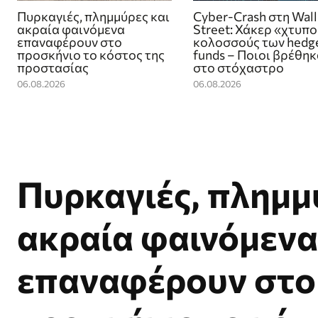
Πυρκαγιές, πλημμύρες και
Cyber-Crash στη Wall
ακραία φαινόμενα
Street: Χάκερ «χτυπ
επαναφέρουν στο
κολοσσούς των hedg
προσκήνιο το κόστος της
funds – Ποιοι βρέθη
προστασίας
στο στόχαστρο
06.08.2026
06.08.2026