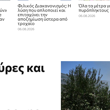
Φιλικός Διακανονισμός: Η
Όλα τα μέτρα γ
ούν»
λύση που απλοποιεί και
πυρόπληκτους
e
επιταχύνει την
06.08.2026
καν
αποζημίωση ύστερα από
τροχαίο
06.08.2026