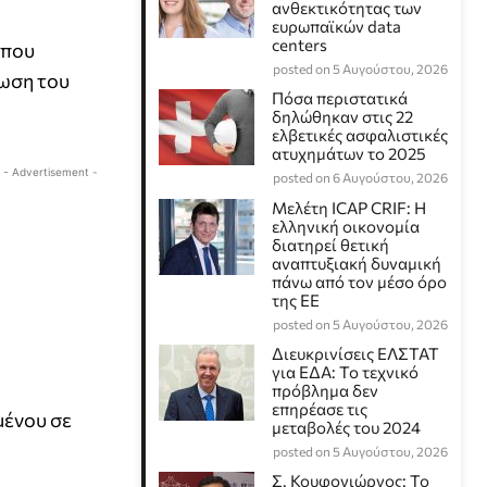
ανθεκτικότητας των
ευρωπαϊκών data
centers
 που
posted on 5 Αυγούστου, 2026
φωση του
Πόσα περιστατικά
δηλώθηκαν στις 22
ελβετικές ασφαλιστικές
ατυχημάτων το 2025
- Advertisement -
posted on 6 Αυγούστου, 2026
Μελέτη ICAP CRIF: Η
ελληνική οικονομία
διατηρεί θετική
αναπτυξιακή δυναμική
πάνω από τον μέσο όρο
της ΕΕ
posted on 5 Αυγούστου, 2026
Διευκρινίσεις ΕΛΣΤΑΤ
για ΕΔΑ: Το τεχνικό
πρόβλημα δεν
επηρέασε τις
μένου σε
μεταβολές του 2024
posted on 5 Αυγούστου, 2026
Σ. Κουφογιώργος: To