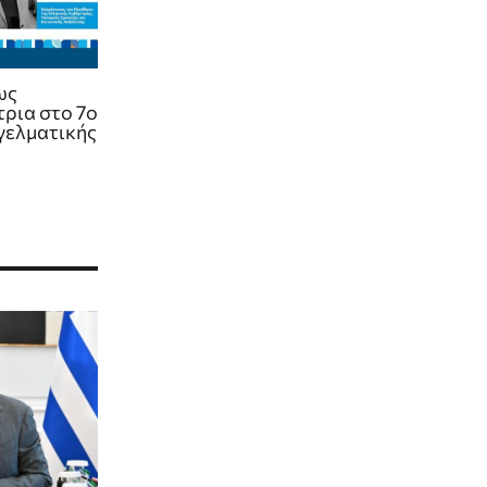
ως
τρια στο 7ο
γελματικής