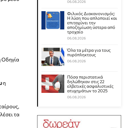
06.08.2026
Φιλικός Διακανονισμός:
Η λύση που απλοποιεί και
επιταχύνει την
αποζημίωση ύστερα από
τροχαίο
06.08.2026
Όλα τα μέτρα για τους
πυρόπληκτους
η Οδηγία
06.08.2026
Πόσα περιστατικά
δηλώθηκαν στις 22
υ
η
ελβετικές ασφαλιστικές
ατυχημάτων το 2025
06.08.2026
ταίρους,
λέσει τα