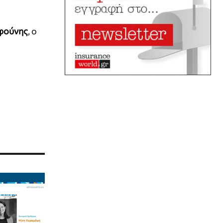
φούνης
, ο