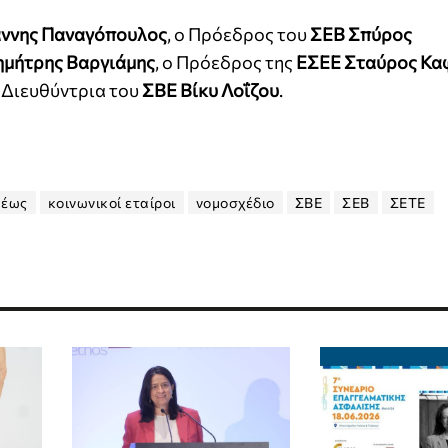
άννης Παναγόπουλος
, ο Πρόεδρος του
ΣΕΒ Σπύρος
μήτρης Βαργιάμης
, ο Πρόεδρος της
ΕΣΕΕ Σταύρος Κα
ή Διευθύντρια του
ΣΒΕ Βίκυ Λοΐζου
.
μέως
κοινωνικοί εταίροι
νομοσχέδιο
ΣΒΕ
ΣΕΒ
ΣΕΤΕ