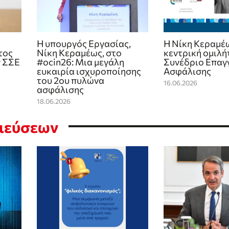
H υπουργός Εργασίας,
Η Νίκη Κεραμέ
τος
Nίκη Κεραμέως, στο
κεντρική ομιλή
ν ΣΣΕ
#ocin26: Μια μεγάλη
Συνέδριο Επαγ
ευκαιρία ισχυροποίησης
Ασφάλισης
του 2ου πυλώνα
16.06.2026
ασφάλισης
18.06.2026
σιεύσεων