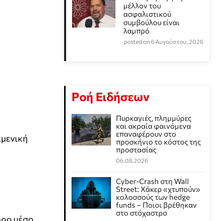
μέλλον του
ασφαλιστικού
συμβούλου είναι
λαμπρό
posted on 6 Αυγούστου, 2026
Ροή Ειδήσεων
Πυρκαγιές, πλημμύρες
και ακραία φαινόμενα
επαναφέρουν στο
ιμενική
προσκήνιο το κόστος της
προστασίας
06.08.2026
Cyber-Crash στη Wall
Street: Χάκερ «χτυπούν»
κολοσσούς των hedge
funds – Ποιοι βρέθηκαν
στο στόχαστρο
ορο μέσο