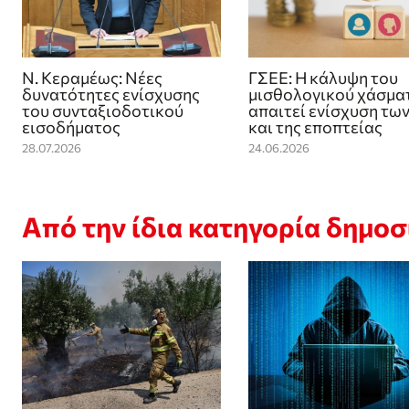
Ν. Κεραμέως: Νέες
ΓΣΕΕ: Η κάλυψη του
δυνατότητες ενίσχυσης
μισθολογικού χάσμα
του συνταξιοδοτικού
απαιτεί ενίσχυση τω
εισοδήματος
και της εποπτείας
28.07.2026
24.06.2026
Από την ίδια κατηγορία δημο