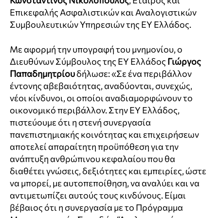
Κωνσταντίνος Νικολόπουλος
, Εταίρος και
Επικεφαλής Ασφαλιστικών και Αναλογιστικών
Συμβουλευτικών Υπηρεσιών της EY Ελλάδος.
Με αφορμή την υπογραφή του μνημονίου, ο
Διευθύνων Σύμβουλος της EY Ελλάδος
Γιώργος
Παπαδημητρίου
δήλωσε: «Σε ένα περιβάλλον
έντονης αβεβαιότητας, αναδύονται, συνεχώς,
νέοι κίνδυνοι, οι οποίοι αναδιαμορφώνουν το
οικονομικό περιβάλλον. Στην EY Ελλάδος,
πιστεύουμε ότι η στενή συνεργασία
πανεπιστημιακής κοινότητας και επιχειρήσεων
αποτελεί απαραίτητη προϋπόθεση για την
ανάπτυξη ανθρώπινου κεφαλαίου που θα
διαθέτει γνώσεις, δεξιότητες και εμπειρίες, ώστε
να μπορεί, με αυτοπεποίθηση, να αναλύει και να
αντιμετωπίζει αυτούς τους κινδύνους. Είμαι
βέβαιος ότι η συνεργασία με το Πρόγραμμα