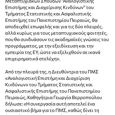
Μεταπτυχιακών Σπουδών “Αναλογιστικής
Επιστήμης και Διαχείρισης Κινδύνων” του
Τμήματος Στατιστικής και Ασφαλιστικής
Επιστήμης του Πανεπιστημίου Πειραιώς, θα
αποδειχθεί επωφελής και για τις δύο πλευρές,
αλλά κυρίως για τους μεταπτυχιακούς φοιτητές,
που θα συνδυάσουν τις ακαδημαϊκές γνώσεις του
προγράμματος, με την εξειδίκευση και την
εμπειρία της EY, ώστε να εξελιχθούν σε ικανά
επιχειρηματικά στελέχη».
Από την πλευρά της, η Διευθύντρια του ΠΜΣ
«Αναλογιστική Επιστήμη και Διαχείριση
Κινδύνων» του Τμήματος Στατιστικής και
Ασφαλιστικής Επιστήμης του Πανεπιστημίου
Πειραιώς, Καθηγήτρια Γεωργία Βερροπούλου
δήλωσε: «Η συνεργασία αυτή αποτελεί ένα
ουσιαστικό βήμα για το ΠΜΣ, καθώς δίνει τη