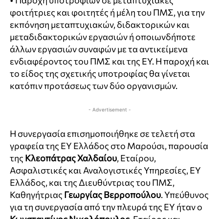
• Παροχή υποτροφιών σε μεταπτυχιακές
φοιτήτριες και φοιτητές ή μέλη του ΠΜΣ, για την
εκπόνηση μεταπτυχιακών, διδακτορικών και
μεταδιδακτορικών εργασιών ή οποιωνδήποτε
άλλων εργασιών συναφών με τα αντικείμενα
ενδιαφέροντος του ΠΜΣ και της EY. Η παροχή και
το είδος της σχετικής υποτροφίας θα γίνεται
κατόπιν προτάσεως των δύο οργανισμών.
- Advertisement -
Η συνεργασία επισημοποιήθηκε σε τελετή στα
γραφεία της EY Ελλάδος στο Μαρούσι, παρουσία
της
Κλεοπάτρας Χαλδαίου
, Εταίρου,
Ασφαλιστικές και Αναλογιστικές Υπηρεσίες, EY
Ελλάδος, και της Διευθύντριας του ΠΜΣ,
Καθηγήτριας
Γεωργίας Βερροπούλου
. Υπεύθυνος
για τη συνεργασία από την πλευρά της EY ήταν ο