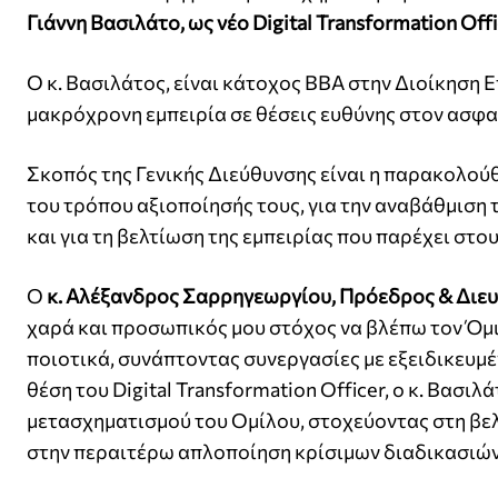
Γιάννη Βασιλάτο, ως νέο Digital Transformation Offi
Ο κ. Βασιλάτος, είναι κάτοχος BBA στην Διοίκηση 
μακρόχρονη εμπειρία σε θέσεις ευθύνης στον ασφα
Σκοπός της Γενικής Διεύθυνσης είναι η παρακολού
του τρόπου αξιοποίησής τους, για την αναβάθμιση
και για τη βελτίωση της εμπειρίας που παρέχει στο
Ο
κ. Αλέξανδρος Σαρρηγεωργίου, Πρόεδρος & Διευ
χαρά και προσωπικός μου στόχος να βλέπω τον Όμι
ποιοτικά, συνάπτοντας συνεργασίες με εξειδικευμέ
θέση του Digital Transformation Officer, ο κ. Βασι
μετασχηματισμού του Ομίλου, στοχεύοντας στη βελ
στην περαιτέρω απλοποίηση κρίσιμων διαδικασιών.