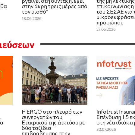
βγαίνει στη σύνταξη, έχει
της μη λεκτικής
 θα
στην άκρη τρεις μέρες από
επικοινωνίας 
τον μισθό”
του ΣΕΣΑΕ για 
μικροεκφράσει
18.06.2026
προσώπου
27.05.2026
σιεύσεων
Η ERGO στο πλευρό των
Infotrust Insur
ι
συνεργατών του
Επένδυση 1,5 ε
ία
Εταιρικού της Δικτύου με
στη νέα ιδιόκτ
δύο ταξίδια
30.07.2026
επιβράβευσης στην