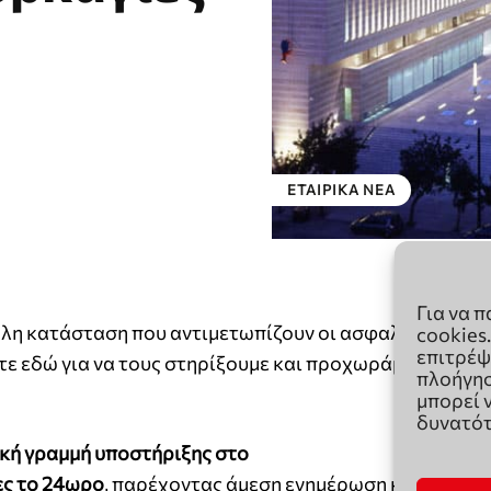
Για να 
cookies
επιτρέψ
πλοήγησ
μπορεί 
δυνατότ