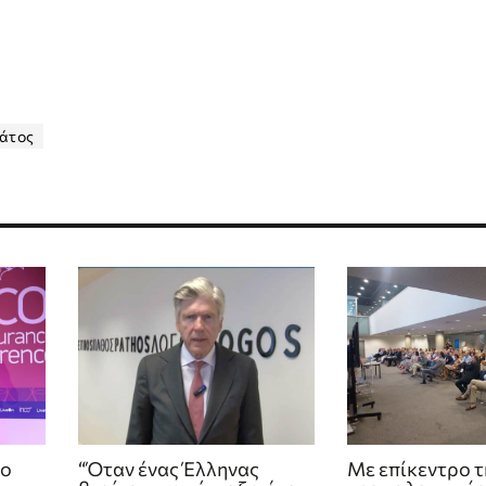
άτος
το
“Όταν ένας Έλληνας
Με επίκεντρο τ