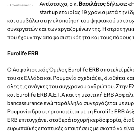
Αντίστοιχα, ο κ.
Βασιλάτος
δήλωσε: «H
- Advertisement -
start up εταιρίας 19 χρόνια μετά την
και συμβάλω στην υλοποίηση του ψηφιακού ματασχ
συνεργατών και των εργαζομένων της. Η στρατηγικ
που έχουν την αποφασιστικότητα και τους πόρους πο
Eurolife ERB
Ο Ασφαλιστικός Όμιλος Eurolife ERB αποτελεί μέλος
του σε Ελλάδα και Ρουμανία σχεδιάζει, διαθέτει κ
όλες τις ανάγκες του σύγχρονου ανθρώπου. Στην Ελλ
και Eurolife ERB Α.Ε.Γ.Α και τη μεσιτική ERB Ασφαλ
bancassurance ενώ παράλληλα συνεργάζεται με ευρ
Ρουμανία δραστηριοποιείται με τη Eurolife ERB Asigu
ERB επιτυγχάνει σταθερά ισχυρή κερδοφορία, διαθ
ευρωπαϊκές εποπτικές απαιτήσεις με σκοπό να είνα