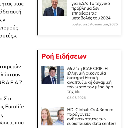
τητας μιας
για ΕΔΑ: Το τεχνικό
πρόβλημα δεν
μάδα αυτή
επηρέασε τις
μεταβολές του 2024
ων
posted on 5 Αυγούστου, 2026
ανισμούς
αυτές».
Ροή Ειδήσεων
εταιρειών
Μελέτη ICAP CRIF: Η
ελληνική οικονομία
καλύπτουν
διατηρεί θετική
B Α.Ε.Α.Ζ.
αναπτυξιακή δυναμική
πάνω από τον μέσο όρο
της ΕΕ
. Στη
05.08.2026
ος Eurolife
HDI Global: Οι 4 βασικοί
ις
παράγοντες
ανθεκτικότητας των
εώσεις που
ευρωπαϊκών data centers