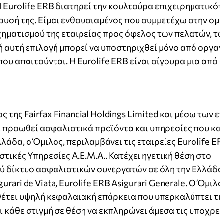
 Eurolife ERB διατηρεί την κουλτούρα επιχειρηματικό
 ίδρυσή της. Είμαι ενθουσιαμένος που συμμετέχω στην ο
ηματισμού της εταιρείας προς όφελος των πελατών, τ
ή αυτή επιλογή μπορεί να υποστηριχθεί μόνο από οργ
υ απαιτούνται. Η Eurolife ERB είναι σίγουρα μια από 
 της Fairfax Financial Holdings Limited και μέσω των 
αι προωθεί ασφαλιστικά προϊόντα και υπηρεσίες που 
άδα, ο Όμιλος, περιλαμβάνει τις εταιρείες Eurolife ER
ιστικές Υπηρεσίες Α.Ε.Μ.Α.. Κατέχει ηγετική θέση στο
ύ δίκτυο ασφαλιστικών συνεργατών σε όλη την Ελλάδα
rari de Viata, Eurolife ERB Asigurari Generale. Ο Όμιλ
έτει υψηλή κεφαλαιακή επάρκεια που υπερκαλύπτει τ
ι κάθε στιγμή σε θέση να εκπληρώνει άμεσα τις υποχρ