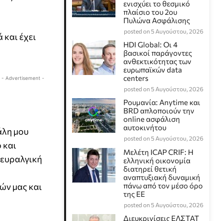
ενισχύει το θεσμικό
πλαίσιο του 2ου
Πυλώνα Ασφάλισης
posted on 5 Αυγούστου, 2026
 και έχει
HDI Global: Οι 4
βασικοί παράγοντες
ανθεκτικότητας των
ευρωπαϊκών data
centers
- Advertisement -
posted on 5 Αυγούστου, 2026
Ρουμανία: Anytime και
BRD απλοποιούν την
online ασφάλιση
αυτοκινήτου
γάλη μου
posted on 5 Αυγούστου, 2026
 και
Μελέτη ICAP CRIF: Η
νευραλγική
ελληνική οικονομία
διατηρεί θετική
αναπτυξιακή δυναμική
ών μας και
πάνω από τον μέσο όρο
της ΕΕ
posted on 5 Αυγούστου, 2026
Διευκρινίσεις ΕΛΣΤΑΤ