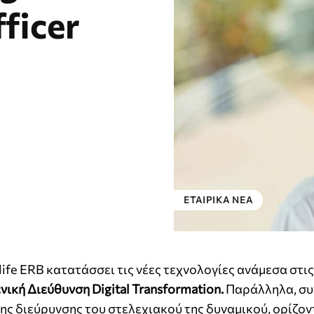
ficer
ΕΤΑΙΡΙΚΑ ΝΕΑ
ife ERB κατατάσσει τις νέες τεχνολογίες ανάμεσα στις
νική Διεύθυνση Digital Transformation.
Παράλληλα, συν
ς διεύρυνσης του στελεχιακού της δυναμικού, ορίζοντ