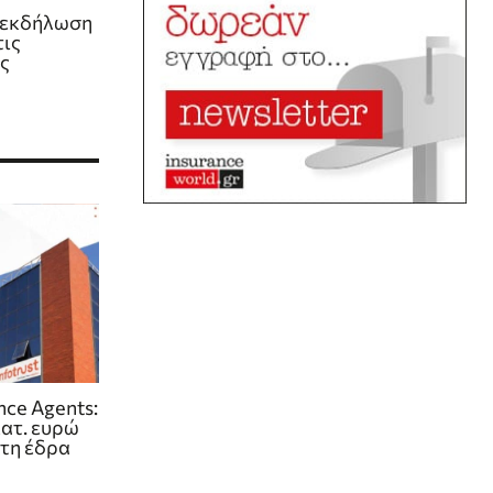
η εκδήλωση
τις
ς
ance Agents:
κατ. ευρώ
ητη έδρα