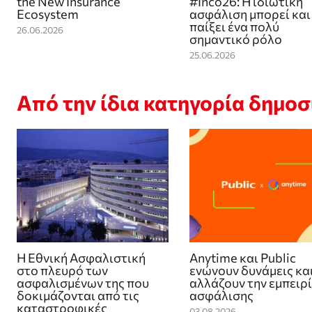
the New Insurance
#Inco26: Η ιδιωτική
Ecosystem
ασφάλιση μπορεί και
παίξει ένα πολύ
26.06.2026
σημαντικό ρόλο
25.06.2026
Από την ίδια κατηγορία δημο
Η Εθνική Ασφαλιστική
Anytime και Public
στο πλευρό των
ενώνουν δυνάμεις κα
ασφαλισμένων της που
αλλάζουν την εμπειρ
δοκιμάζονται από τις
ασφάλισης
καταστροφικές
03.08.2026