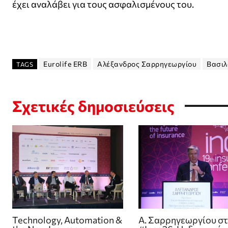
έχει αναλάβει για τους ασφαλισμένους του.
Eurolife ERB
Αλέξανδρος Σαρρηγεωργίου
Βασιλ
TAGS
Σχετικές δημοσιεύσεις
Technology, Automation &
Α. Σαρρηγεωργίου σ