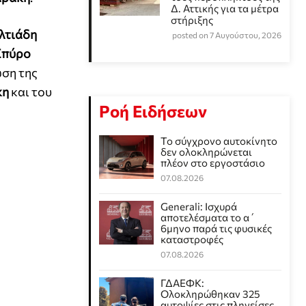
Δ. Αττικής για τα μέτρα
στήριξης
λτιάδη
posted on 7 Αυγούστου, 2026
Σπύρο
ωση της
κη
και του
Ροή Ειδήσεων
Το σύγχρονο αυτοκίνητο
δεν ολοκληρώνεται
πλέον στο εργοστάσιο
07.08.2026
Generali: Ισχυρά
αποτελέσματα το α΄
6μηνο παρά τις φυσικές
καταστροφές
07.08.2026
ΓΔΑΕΦΚ:
Ολοκληρώθηκαν 325
αυτοψίες στις πληγείσες