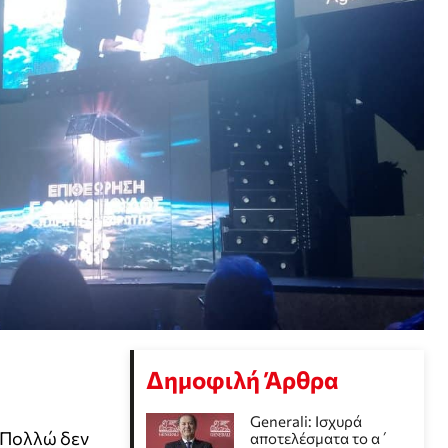
Δημοφιλή Άρθρα
Generali: Ισχυρά
 Πολλώ δεν
αποτελέσματα το α΄