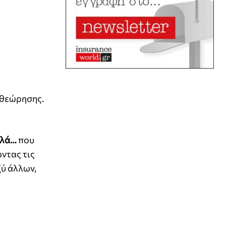
ιθεώρησης.
λλά…
που
ντας τις
ύ άλλων,