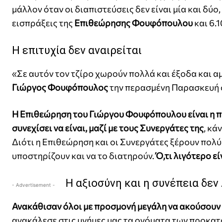
μάλλον όταν οι διαπιστεύσεις δεν είναι μία και δύ
εισπράξεις της
Επιθεώρησης Φουφόπουλου
και 6.
Η επιτυχία δεν αναιρείται
«Σε αυτόν τον τζίρο χωρούν πολλά και έξοδα και 
Γιώργος Φουφόπουλος
την περασμένη Παρασκευή 
Η Επιθεώρηση του Γιώργου Φουφόπουλου είναι η π
συνεχίσει να είναι, μαζί με τους Συνεργάτες της
, κά
Διότι η Επιθεώρηση και οι Συνεργάτες ξέρουν πολύ 
υποστηρίζουν και να το διατηρούν.
Ό,τι λιγότερο ε
Η αξιοσύνη και η συνέπεια δεν
- Advertisement -
Ανακάθισαν όλοι με προσμονή μεγάλη να ακούσου
ανακάλεσε στις μνήμες μας τα ονόματα των προκα