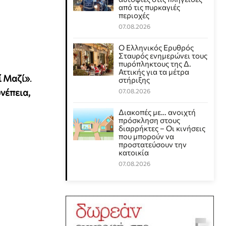
από τις πυρκαγιές
περιοχές
07.08.2026
Ο Ελληνικός Ερυθρός
Σταυρός ενημερώνει τους
πυρόπληκτους της Δ.
Αττικής για τα μέτρα
ί Μαζί»
.
στήριξης
νέπεια,
07.08.2026
Διακοπές με… ανοιχτή
πρόσκληση στους
διαρρήκτες – Οι κινήσεις
που μπορούν να
προστατεύσουν την
κατοικία
07.08.2026