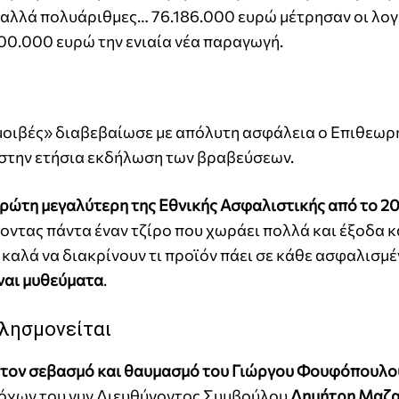
ο, αλλά πολυάριθμες… 76.186.000 ευρώ μέτρησαν οι λογ
100.000 ευρώ την ενιαία νέα παραγωγή.
αμοιβές» διαβεβαίωσε με απόλυτη ασφάλεια ο Επιθεωρ
στην ετήσια εκδήλωση των βραβεύσεων.
ρώτη μεγαλύτερη της Εθνικής Ασφαλιστικής από το 20
νοντας πάντα έναν τζίρο που χωράει πολλά και έξοδα κ
καλά να διακρίνουν τι προϊόν πάει σε κάθε ασφαλισμέν
ίναι μυθεύματα
.
 λησμονείται
ν τον σεβασμό και θαυμασμό του Γιώργου Φουφόπουλο
τόχων του νυν Διευθύνοντος Συμβούλου
Δημήτρη Μαζ