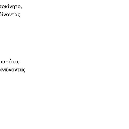
τοκίνητο,
 δίνοντας
παρά τις
υκνώνοντας