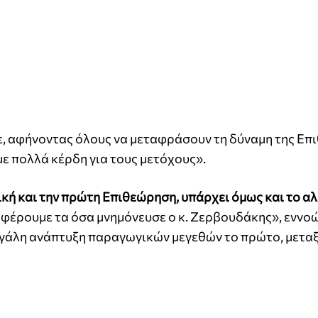
πε, αφήνοντας όλους να μεταφράσουν τη δύναμη της Επ
ε πολλά κέρδη για τους μετόχους».
ική και την πρώτη Επιθεώρηση, υπάρχει όμως και το α
ταφέρουμε τα όσα μνημόνευσε ο κ. Ζερβουδάκης», εννοώ
γάλη ανάπτυξη παραγωγικών μεγεθών το πρώτο, μεταξ