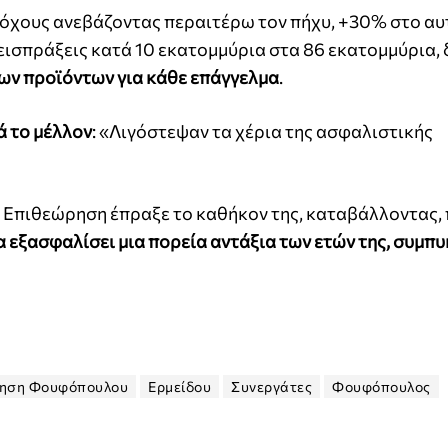
τόχους ανεβάζοντας περαιτέρω τον πήχυ, +30% στο αυ
 εισπράξεις κατά 10 εκατομμύρια στα 86 εκατομμύρια,
ων προϊόντων για κάθε επάγγελμα
.
 το μέλλον
: «Λιγόστεψαν τα χέρια της ασφαλιστικής
 η Επιθεώρηση έπραξε το καθήκον της, καταβάλλοντας, 
α εξασφαλίσει
μια πορεία αντάξια των ετών της, συμπ
ηση Φουφόπουλου
Ερμείδου
Συνεργάτες
Φουφόπουλος