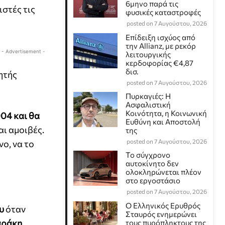
6μηνο παρά τις
ιστές τις
φυσικές καταστροφές
posted on 7 Αυγούστου, 2026
Επίδειξη ισχύος από
την Allianz, με ρεκόρ
- Advertisement -
λειτουργικής
κερδοφορίας €4,87
δισ.
ητής
posted on 7 Αυγούστου, 2026
Πυρκαγιές: Η
Ασφαλιστική
Κοινότητα, η Κοινωνική
04 και θα
Ευθύνη και Αποστολή
αι αμοιβές.
της
posted on 7 Αυγούστου, 2026
ο, να το
Το σύγχρονο
αυτοκίνητο δεν
ολοκληρώνεται πλέον
στο εργοστάσιο
posted on 7 Αυγούστου, 2026
Ο Ελληνικός Ερυθρός
υ
όταν
Σταυρός ενημερώνει
αράκη
.
τους πυρόπληκτους της