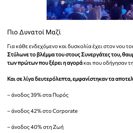
Πιο Δυνατοί Μαζί
Για κάθε ενδεχόμενο και δυσκολία έχει στον νου 
Στύλωνε το βλέμμα του στους Συνεργάτες του, θαυ
των πρώτων που ξέρει η αγορά
και που οδήγησαν τη
Και σε λίγα δευτερόλεπτα, εμφανίστηκαν τα αποτε
– άνοδος 39% στα Πυρός
– άνοδος 42% στο Corporate
– άνοδος 40% στη Ζωή