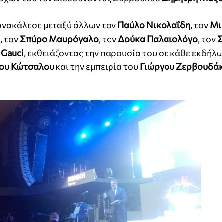
 ανακάλεσε μεταξύ άλλων τον
Παύλο Νικολαΐδη
, τον
Μι
η
, τον
Σπύρο Μαυρόγαλο
, τον
Δούκα Παλαιολόγο
, τον
 Gauci
, εκθειάζοντας την παρουσία του σε κάθε εκδήλ
ου Κώτσαλου
και την εμπειρία του
Γιώργου Ζερβουδά