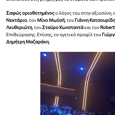
Σαφώς οριοθετημένος
ο λόγος του στην αξιοσύνη,
Νεκτάριο
, τον
Μίνο Μωϋσή
, τον
Γιάννη Κατσουρίδ
Λευθεριώτη
, τον
Σταύρο Κωνσταντά
και τον
Robert
Επιθεώρησης. Επίσης, το ηγετικό προφίλ του
Γιώργ
Δημήτρη Μαζαράκη
.