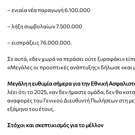
– ενιαία νέα παραγωγή 6.100.000
– λήξη συμβολαίων 7.500.000
– εισπράξεις 76.000.000.
Σε αυτά, «δεν χωρά να περάσει ούτε ξυραφάκι» εί
«Μεγάλες οι προοπτικές ανάπτυξης» δήλωσε «και μ
Μεγάλη η ευθυμία σήμερα για την Εθνική Ασφαλιστ
λέει ότι το 2025, «αν δεν ήμαστε ομάδα, δεν θα κα
αναφορές του Γενικού Διευθυντή Πωλήσεων στη με
εξάμηνο του έτους.
Στόχοι και σκεπτικισμός για το μέλλον