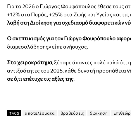
Για το 2026 ο Γιώργος Φουφόπουλος έθεσε τους σ
+12% στα Πυρός, +25% στα Ζωής και Υγείας και τις
λαβή στη Διοίκηση για σχεδιασμό διαφορετικών νέ
Ο σκεπτικισμός για τον Γιώργο Φουφόπουλο αφορά
διαμεσολάβησης» είπε ανήσυχος.
Στο χειροκρότημα
, ξέραμε άπαντες πολύ καλά ότι
αντιξοότητες του 2025, κάθε δυνατή προσπάθεια
ν
σε ό,τι επέτυχε τις αξίες της
.
αποτελέσματα
βραβεύσεις
διοίκηση
Επιθεώρ
TAGS