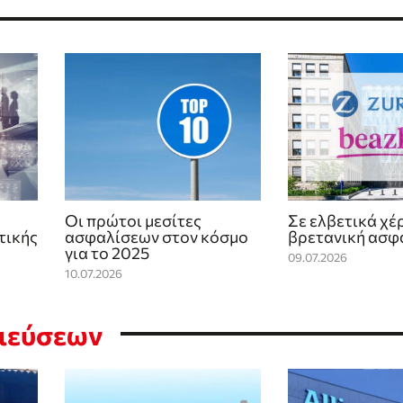
Οι πρώτοι μεσίτες
Σε ελβετικά χέ
τικής
ασφαλίσεων στον κόσμο
βρετανική ασφ
για το 2025
09.07.2026
10.07.2026
σιεύσεων