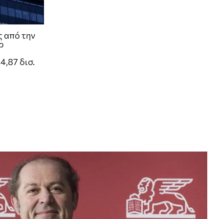
ς από την
ρ
,87 δισ.