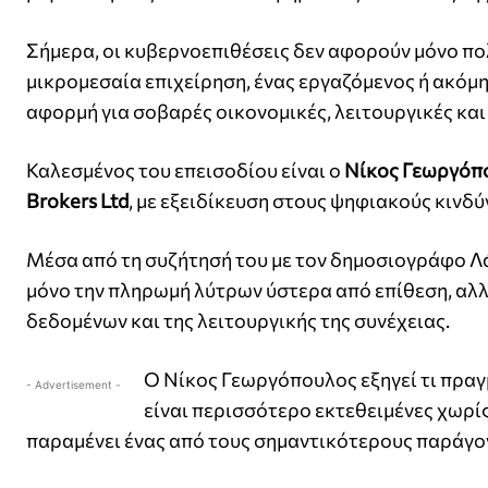
Σήμερα, οι κυβερνοεπιθέσεις δεν αφορούν μόνο πο
μικρομεσαία επιχείρηση, ένας εργαζόμενος ή ακόμ
αφορμή για σοβαρές οικονομικές, λειτουργικές και 
Καλεσμένος του επεισοδίου είναι ο
Νίκος Γεωργόπ
Brokers Ltd
, με εξειδίκευση στους ψηφιακούς κινδ
Μέσα από τη συζήτησή του με τον δημοσιογράφο Λά
μόνο την πληρωμή λύτρων ύστερα από επίθεση, αλλ
δεδομένων και της λειτουργικής της συνέχειας.
Ο Νίκος Γεωργόπουλος εξηγεί τι πραγμ
- Advertisement -
είναι περισσότερο εκτεθειμένες χωρί
παραμένει ένας από τους σημαντικότερους παράγον