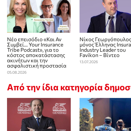
Νέο επεισόδιο «Και Αν
Νίκος Γεωργόπουλος
Συμβεί… Your Insurance
μόνος Έλληνας Insur
Tribe Podcast», για το
Industry Leader του
κόστος αποκατάστασης
Favikon – Βίντεο
ακινήτων και την
13.07.2026
ασφαλιστική προστασία
05.08.2026
Από την ίδια κατηγορία δημο