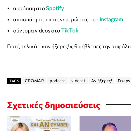
ακρόαση στο
Spotify
αποσπάσματα και ενημερώσεις στο
Instagram
σύντομα videos στο
TikTok
.
Γιατί, τελικά… «αν ήξερες!», θα έβλεπες την ασφάλι
CROMAR
podcast
vidcast
Αν ήξερες!
Γεωργ
TAGS
Σχετικές δημοσιεύσεις