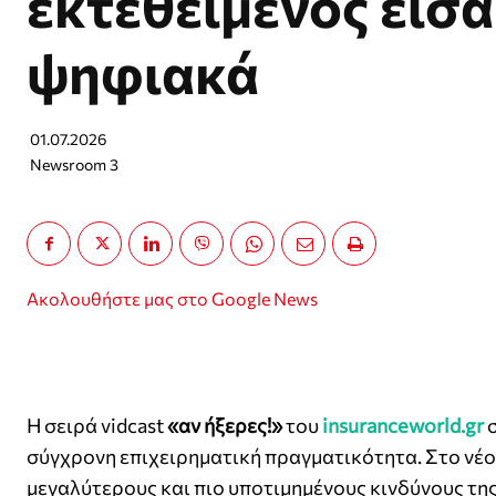
εκτεθειμένος είσα
ψηφιακά
01.07.2026
Newsroom 3
Ακολουθήστε μας στο Google News
Η σειρά vidcast
«αν ήξερες!»
του
insuranceworld.gr
σ
σύγχρονη επιχειρηματική πραγματικότητα. Στο νέο 
μεγαλύτερους και πιο υποτιμημένους κινδύνους της 