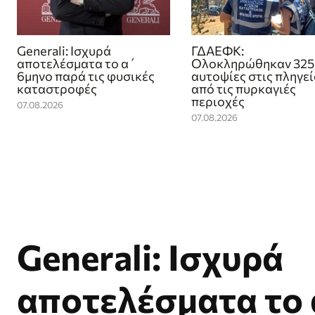
Generali: Ισχυρά
ΓΔΑΕΦΚ:
αποτελέσματα το α΄
Ολοκληρώθηκαν 325
6μηνο παρά τις φυσικές
αυτοψίες στις πληγε
καταστροφές
από τις πυρκαγιές
περιοχές
07.08.2026
07.08.2026