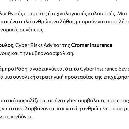
λυεθνικές εταιρείες ή τεχνολογικούς κολοσσούς. Μια
η και ένα απλό ανθρώπινο λάθος μπορούν να αποτελέσ
νομικές συνέπειες.
ουλος
, Cyber Risks Advisor της
Cromar Insurance
ύνους και την κυβερνοασφάλιση.
μπρο Ρόδη, αναδεικνύεται ότι το Cyber Insurance δεν
ά μια συνολική στρατηγική προστασίας της επιχείρηση
ατικά ασφαλίζεται σε ένα cyber συμβόλαιο, ποιες επι
ς να το αντιλαμβάνονται και γιατί η ανθρώπινη συμπε
τες κινδύνου.