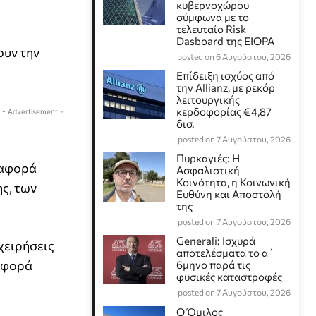
κυβερνοχώρου
σύμφωνα με το
τελευταίο Risk
Dasboard της EIOPA
ουν την
posted on 6 Αυγούστου, 2026
Επίδειξη ισχύος από
την Allianz, με ρεκόρ
λειτουργικής
κερδοφορίας €4,87
- Advertisement -
δισ.
posted on 7 Αυγούστου, 2026
Πυρκαγιές: Η
 αφορά
Ασφαλιστική
Κοινότητα, η Κοινωνική
ς, των
Ευθύνη και Αποστολή
της
posted on 7 Αυγούστου, 2026
Generali: Ισχυρά
χειρήσεις
αποτελέσματα το α΄
ριφορά
6μηνο παρά τις
φυσικές καταστροφές
posted on 7 Αυγούστου, 2026
Ο Όμιλος