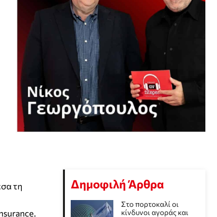
Δημοφιλή Άρθρα
εσα τη
Στο πορτοκαλί οι
nsurance.
κίνδυνοι αγοράς και