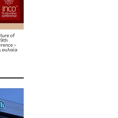
ture of
19th
erence –
ι αυλαία