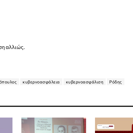
ση αλλιώς.
όπουλος
κυβερνοασφάλεια
κυβερνοασφάλιση
Ρόδης