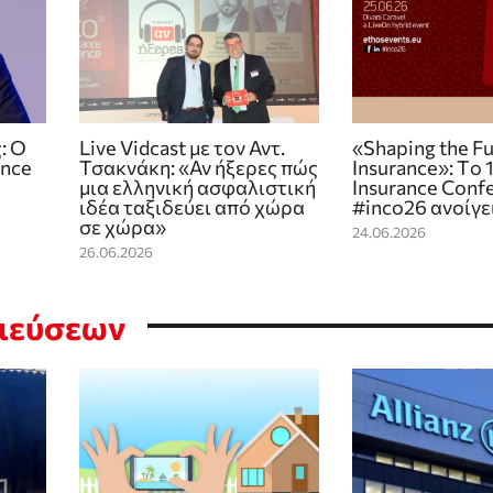
: Ο
Live Vidcast με τον Αντ.
«Shaping the Fu
ance
Τσακνάκη: «Αν ήξερες πώς
Insurance»: Tο 
μια ελληνική ασφαλιστική
Insurance Conf
ιδέα ταξιδεύει από χώρα
#inco26 ανοίγε
σε χώρα»
24.06.2026
26.06.2026
σιεύσεων