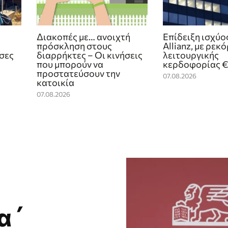
Διακοπές με… ανοιχτή
Επίδειξη ισχύο
πρόσκληση στους
Allianz, με ρεκό
ίσες
διαρρήκτες – Οι κινήσεις
λειτουργικής
που μπορούν να
κερδοφορίας €4
προστατεύσουν την
07.08.2026
κατοικία
07.08.2026